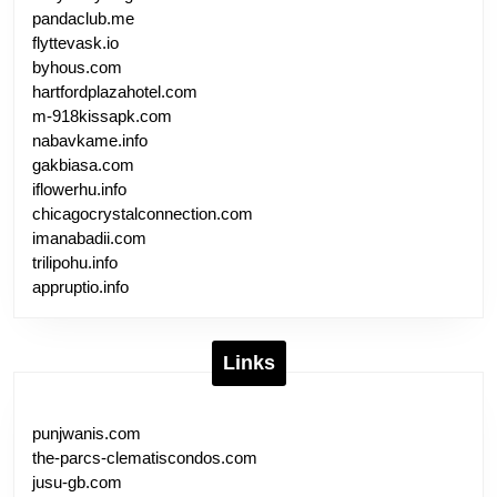
pandaclub.me
flyttevask.io
byhous.com
hartfordplazahotel.com
m-918kissapk.com
nabavkame.info
gakbiasa.com
iflowerhu.info
chicagocrystalconnection.com
imanabadii.com
trilipohu.info
appruptio.info
Links
punjwanis.com
the-parcs-clematiscondos.com
jusu-gb.com