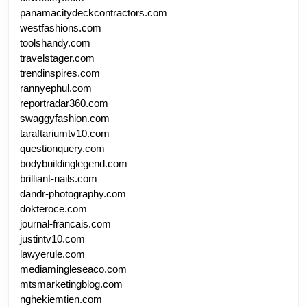
panamacitydeckcontractors.com
westfashions.com
toolshandy.com
travelstager.com
trendinspires.com
rannyephul.com
reportradar360.com
swaggyfashion.com
taraftariumtv10.com
questionquery.com
bodybuildinglegend.com
brilliant-nails.com
dandr-photography.com
dokteroce.com
journal-francais.com
justintv10.com
lawyerule.com
mediamingleseaco.com
mtsmarketingblog.com
nghekiemtien.com