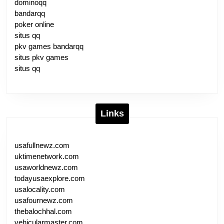
dominoqq
bandarqq
poker online
situs qq
pkv games bandarqq
situs pkv games
situs qq
Links
usafullnewz.com
uktimenetwork.com
usaworldnewz.com
todayusaexplore.com
usalocality.com
usafournewz.com
thebalochhal.com
vehicularmaster.com