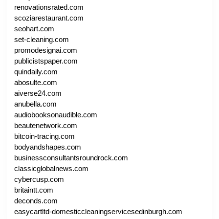
renovationsrated.com
scoziarestaurant.com
seohart.com
set-cleaning.com
promodesignai.com
publicistspaper.com
quindaily.com
abosulte.com
aiverse24.com
anubella.com
audiobooksonaudible.com
beautenetwork.com
bitcoin-tracing.com
bodyandshapes.com
businessconsultantsroundrock.com
classicglobalnews.com
cybercusp.com
britaintt.com
deconds.com
easycartltd-domesticcleaningservicesedinburgh.com