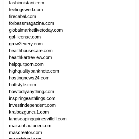
fashionistani.com
feelingswed.com
firecabal.com
forbessmagazine.com
globalmarketlivetoday.com
gpl-license.com
grow2every.com
healthhousecare.com
healthkartreview.com
helpquitporn.com
highqualitybanknote.com
hostingnews24.com
hottstyle.com
howtodiyanything.com
inspiringearthlings.com
investindependent.com
kralbozguncu1.com
landscapinggainesvillefl.com
maisonhauturier.com
mascreator.com