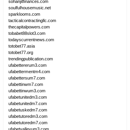
sohanjitfinances.com
soulfulhousemusic.net
sparklooms.com
tacticalcontractingllc.com
thecapitalpowers.com
tobabet88slot3.com
todayscurrentnews.com
totobet77.asia
totobet77.org
trendingpublication.com
ufabettererum3.com
ufabettermentm4.com
ufabettersum7.com
ufabettinwm7.com
ufabettinwum3.com
ufabetunitedm3.com
ufabetunitedm7.com
ufabetuskedm7.com
ufabetutoredm3.com
ufabetutoredm7.com
ufabetvalleyum3.com