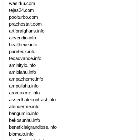
wasirku.com
tejas24.com
poolturbo.com
prachestait.com
artforafghans.info
airvendio.info
healthexe.info
puretecx.info
tecadvance.info
aminityio.info
amiolahu.info
ampacheme.info
ampullahu.info
aromaxme.info
asserthatecontrast.info
atenderme.info
bangumiio.info
bekosunhu.info
beneficialgrandiose.info
blomaio.info