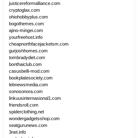
justicereformalliance.com
cryptoglax.com
ohiohobbyplus.com
bogothemes.com
ajino-mingei.com
yourfreehost.info
cheapnorthfacejacketsm.com
gurjoshhomes.com
tombradydiet.com
bonthaiclub.com
casusbelli-mod.com
bookplatesociety.com
lebnewsmedia.com
sonosonora.com
linkuusinternasional1.com
friendsroll.com
spiderclothing.net
wondergadgetsshop.com
seatgurunews.com
3net.info