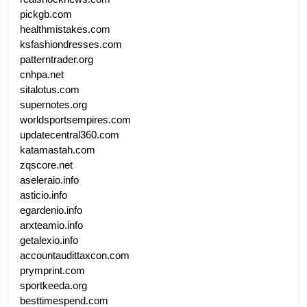
pickgb.com
healthmistakes.com
ksfashiondresses.com
patterntrader.org
cnhpa.net
sitalotus.com
supernotes.org
worldsportsempires.com
updatecentral360.com
katamastah.com
zqscore.net
aseleraio.info
asticio.info
egardenio.info
arxteamio.info
getalexio.info
accountaudittaxcon.com
prymprint.com
sportkeeda.org
besttimespend.com