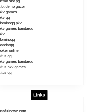
demo slot pg
slot demo gacor
pkv games
pkv qq
dominoqq pkv
pkv games bandarqq
pkv
dominoqq
bandarqq
poker online
situs qq
pkv games bandarqq
situs pkv games
situs qq
Links
usafullnewz.com