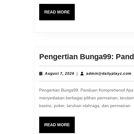
READ
READ MORE
MORE
Pengertian Bunga99: Pan
August
a
August 7, 2026
|
admin@dailyplayz.com
7,
2026
Pengertian Bunga99: Panduan Komprehensif Apa 
menyediakan berbagai pilihan permainan, terutam
kasino, poker, taruhan olahraga, dan permainan
READ
READ MORE
MORE