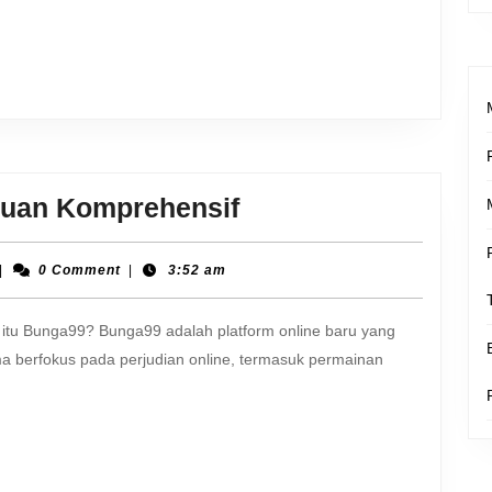
Pengertian
duan Komprehensif
Bunga99:
Panduan
dmin@dailyplayz.com
|
0 Comment
|
3:52 am
Komprehensif
itu Bunga99? Bunga99 adalah platform online baru yang
a berfokus pada perjudian online, termasuk permainan