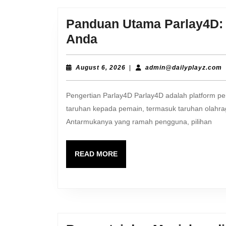
Panduan Utama Parlay4D:
Panduan
Anda
Utama
Parlay4D:
August
a
August 6, 2026
|
admin@dailyplayz.com
6,
Cara
2026
Pengertian Parlay4D Parlay4D adalah platform p
Memaksimalkan
taruhan kepada pemain, termasuk taruhan olahraga
Taruhan
Antarmukanya yang ramah pengguna, pilihan
Anda
READ
READ MORE
MORE