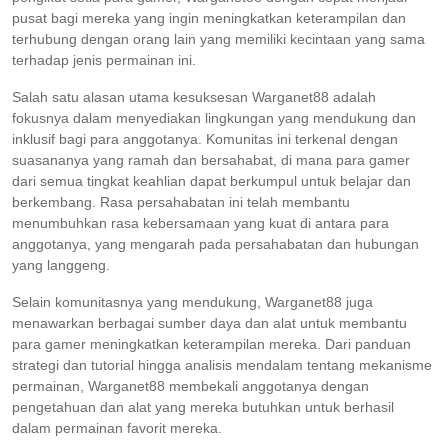
pusat bagi mereka yang ingin meningkatkan keterampilan dan
terhubung dengan orang lain yang memiliki kecintaan yang sama
terhadap jenis permainan ini.
Salah satu alasan utama kesuksesan Warganet88 adalah
fokusnya dalam menyediakan lingkungan yang mendukung dan
inklusif bagi para anggotanya. Komunitas ini terkenal dengan
suasananya yang ramah dan bersahabat, di mana para gamer
dari semua tingkat keahlian dapat berkumpul untuk belajar dan
berkembang. Rasa persahabatan ini telah membantu
menumbuhkan rasa kebersamaan yang kuat di antara para
anggotanya, yang mengarah pada persahabatan dan hubungan
yang langgeng.
Selain komunitasnya yang mendukung, Warganet88 juga
menawarkan berbagai sumber daya dan alat untuk membantu
para gamer meningkatkan keterampilan mereka. Dari panduan
strategi dan tutorial hingga analisis mendalam tentang mekanisme
permainan, Warganet88 membekali anggotanya dengan
pengetahuan dan alat yang mereka butuhkan untuk berhasil
dalam permainan favorit mereka.