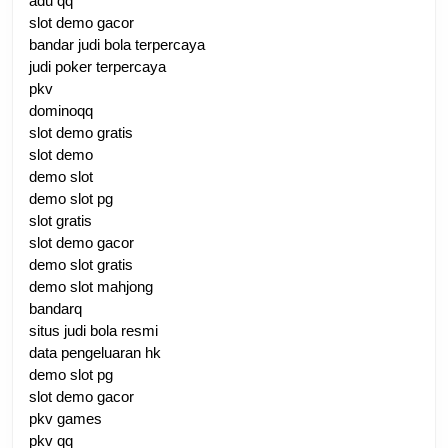
adu qq
slot demo gacor
bandar judi bola terpercaya
judi poker terpercaya
pkv
dominoqq
slot demo gratis
slot demo
demo slot
demo slot pg
slot gratis
slot demo gacor
demo slot gratis
demo slot mahjong
bandarq
situs judi bola resmi
data pengeluaran hk
demo slot pg
slot demo gacor
pkv games
pkv qq