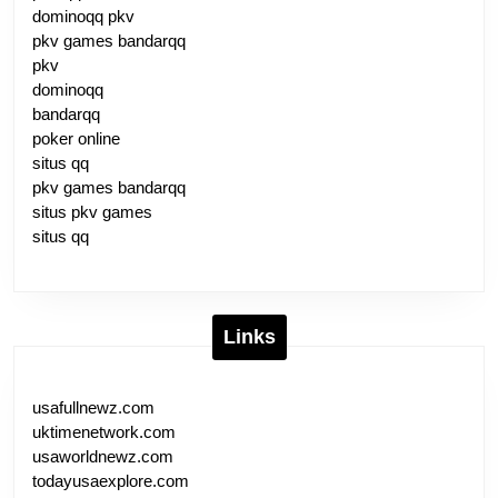
dominoqq pkv
pkv games bandarqq
pkv
dominoqq
bandarqq
poker online
situs qq
pkv games bandarqq
situs pkv games
situs qq
Links
usafullnewz.com
uktimenetwork.com
usaworldnewz.com
todayusaexplore.com