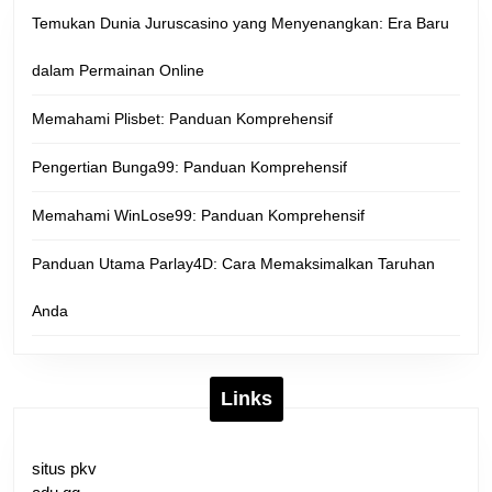
Temukan Dunia Juruscasino yang Menyenangkan: Era Baru
dalam Permainan Online
Memahami Plisbet: Panduan Komprehensif
Pengertian Bunga99: Panduan Komprehensif
Memahami WinLose99: Panduan Komprehensif
Panduan Utama Parlay4D: Cara Memaksimalkan Taruhan
Anda
Links
situs pkv