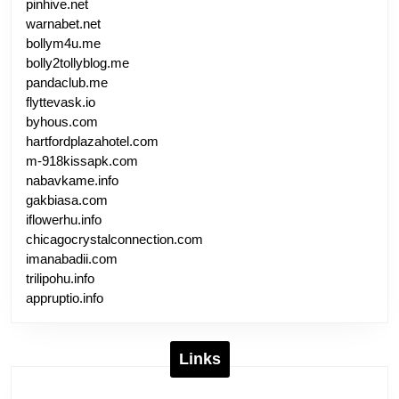
pinhive.net
warnabet.net
bollym4u.me
bolly2tollyblog.me
pandaclub.me
flyttevask.io
byhous.com
hartfordplazahotel.com
m-918kissapk.com
nabavkame.info
gakbiasa.com
iflowerhu.info
chicagocrystalconnection.com
imanabadii.com
trilipohu.info
appruptio.info
Links