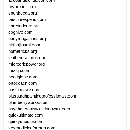
accountaudittaxcon.com
prymprint.com
sportkeeda.org
besttimespend.com
careandcure.biz
cogniyo.com
easymagazines.org
hirfanjilasmi.com
hometricks.org
leathercraftpro.com
microgridpower.org
mixiqo.com
needglobe.com
ortocoach.com
passionawe.com
pittsburghpaintingprofessionals.com
plumberryworks.com
psychoterapiawioletanowak.com
quickultimate.com
quirkyquester.com
sexmedicineformen.com