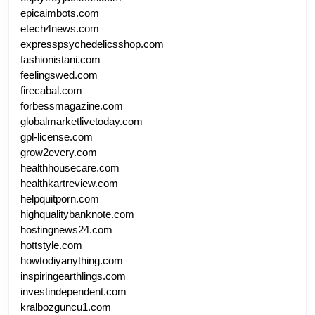
epicaimbots.com
etech4news.com
expresspsychedelicsshop.com
fashionistani.com
feelingswed.com
firecabal.com
forbessmagazine.com
globalmarketlivetoday.com
gpl-license.com
grow2every.com
healthhousecare.com
healthkartreview.com
helpquitporn.com
highqualitybanknote.com
hostingnews24.com
hottstyle.com
howtodiyanything.com
inspiringearthlings.com
investindependent.com
kralbozguncu1.com