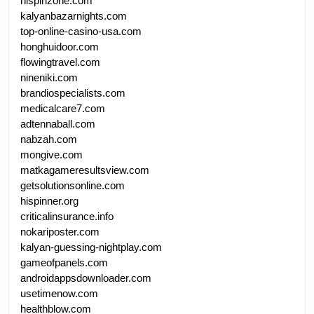
hispinzone.com
kalyanbazarnights.com
top-online-casino-usa.com
honghuidoor.com
flowingtravel.com
nineniki.com
brandiospecialists.com
medicalcare7.com
adtennaball.com
nabzah.com
mongive.com
matkagameresultsview.com
getsolutionsonline.com
hispinner.org
criticalinsurance.info
nokariposter.com
kalyan-guessing-nightplay.com
gameofpanels.com
androidappsdownloader.com
usetimenow.com
healthblow.com