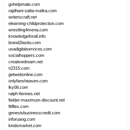
gohelpmate.com
rajdhani-satta-matka.com
writerscraft.net
elearning-childprotection.com
wrestling4mena.com
knowledgeforall.info
brand2lastio.com
usadigitalservices.com
socialhoppers.com
creativedream.net
n2315.com
getwebonline.com
onlyfansheaven.com
lky08.com
ralph-fiennes.net
fielder-maximum-discount.net
fitfllex.com
genesisbusinesscredit.com
inforuang.com
kindsmarket.com