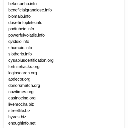
bekosunhu.info
beneficialgrandiose.info
blomaio.info
dosellinfoplete.info
podtubeio.info
powerfulvolatile.info
qvidsio.info
shumaio.info
slotherio.info
cysapluscertification.org
fortnitehacks.org
loginsearch.org
aodecor.org
donorsmatch.org
nowtimes.org
casinoeing.org
livemocha.biz
streetlife.biz
hyves.biz
enoughinfo.net