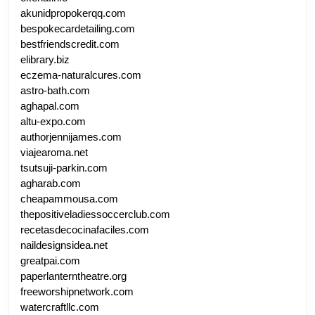
akunidpropokerqq.com
bespokecardetailing.com
bestfriendscredit.com
elibrary.biz
eczema-naturalcures.com
astro-bath.com
aghapal.com
altu-expo.com
authorjennijames.com
viajearoma.net
tsutsuji-parkin.com
agharab.com
cheapammousa.com
thepositiveladiessoccerclub.com
recetasdecocinafaciles.com
naildesignsidea.net
greatpai.com
paperlanterntheatre.org
freeworshipnetwork.com
watercraftllc.com