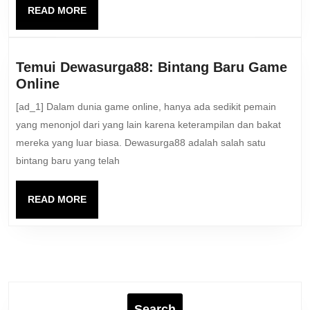
READ
READ MORE
MORE
Temui Dewasurga88: Bintang Baru Game
Temui
Online
Dewasurga88:
[ad_1] Dalam dunia game online, hanya ada sedikit pemain
Bintang
yang menonjol dari yang lain karena keterampilan dan bakat
Baru
mereka yang luar biasa. Dewasurga88 adalah salah satu
Game
bintang baru yang telah
Online
READ
READ MORE
MORE
Search