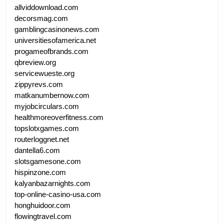
allviddownload.com
decorsmag.com
gamblingcasinonews.com
universitiesofamerica.net
progameofbrands.com
qbreview.org
servicewueste.org
zippyrevs.com
matkanumbernow.com
myjobcirculars.com
healthmoreoverfitness.com
topslotxgames.com
routerloggnet.net
dantella6.com
slotsgamesone.com
hispinzone.com
kalyanbazarnights.com
top-online-casino-usa.com
honghuidoor.com
flowingtravel.com