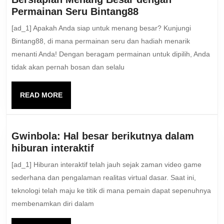
Bersiaplah
Permainan Seru Bintang88
Menang
[ad_1] Apakah Anda siap untuk menang besar? Kunjungi
Besar
Bintang88, di mana permainan seru dan hadiah menarik
dengan
menanti Anda! Dengan beragam permainan untuk dipilih, Anda
Permainan
tidak akan pernah bosan dan selalu
Seru
Bintang88
READ
READ MORE
MORE
Gwinbola: Hal besar berikutnya dalam
Gwinbola:
hiburan interaktif
Hal
[ad_1] Hiburan interaktif telah jauh sejak zaman video game
besar
sederhana dan pengalaman realitas virtual dasar. Saat ini,
berikutnya
teknologi telah maju ke titik di mana pemain dapat sepenuhnya
dalam
membenamkan diri dalam
hiburan
interaktif