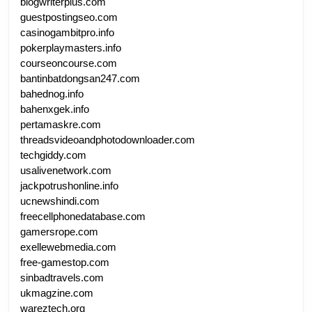
blogwriterplus.com
guestpostingseo.com
casinogambitpro.info
pokerplaymasters.info
courseoncourse.com
bantinbatdongsan247.com
bahednog.info
bahenxgek.info
pertamaskre.com
threadsvideoandphotodownloader.com
techgiddy.com
usalivenetwork.com
jackpotrushonline.info
ucnewshindi.com
freecellphonedatabase.com
gamersrope.com
exellewebmedia.com
free-gamestop.com
sinbadtravels.com
ukmagzine.com
wareztech.org