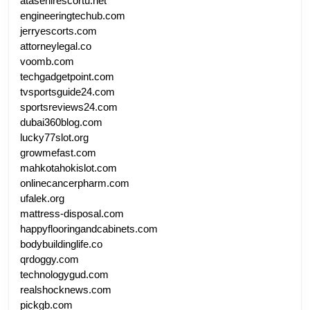
atasehirescortu.net
engineeringtechub.com
jerryescorts.com
attorneylegal.co
voomb.com
techgadgetpoint.com
tvsportsguide24.com
sportsreviews24.com
dubai360blog.com
lucky77slot.org
growmefast.com
mahkotahokislot.com
onlinecancerpharm.com
ufalek.org
mattress-disposal.com
happyflooringandcabinets.com
bodybuildinglife.co
qrdoggy.com
technologygud.com
realshocknews.com
pickgb.com