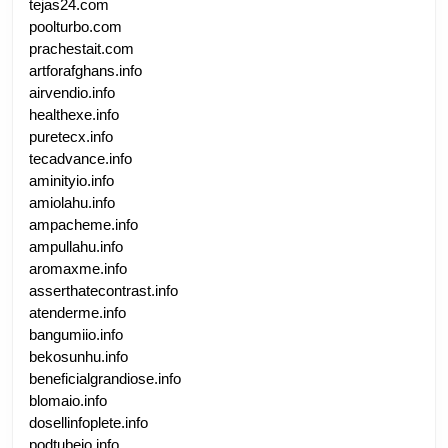
tejas24.com
poolturbo.com
prachestait.com
artforafghans.info
airvendio.info
healthexe.info
puretecx.info
tecadvance.info
aminityio.info
amiolahu.info
ampacheme.info
ampullahu.info
aromaxme.info
asserthatecontrast.info
atenderme.info
bangumiio.info
bekosunhu.info
beneficialgrandiose.info
blomaio.info
dosellinfoplete.info
podtubeio.info