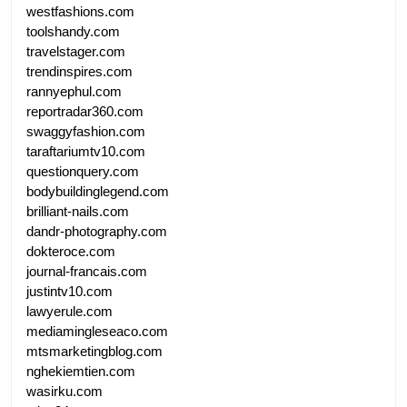
westfashions.com
toolshandy.com
travelstager.com
trendinspires.com
rannyephul.com
reportradar360.com
swaggyfashion.com
taraftariumtv10.com
questionquery.com
bodybuildinglegend.com
brilliant-nails.com
dandr-photography.com
dokteroce.com
journal-francais.com
justintv10.com
lawyerule.com
mediamingleseaco.com
mtsmarketingblog.com
nghekiemtien.com
wasirku.com