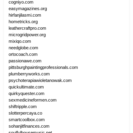
cogniyo.com
easymagazines.org
hirfanjilasmi.com
hometricks.org
leathercraftpro.com
microgridpower.org
mixiqo.com
needglobe.com
ortocoach.com
passionawe.com
pittsburghpaintingprofessionals.com
plumberryworks.com
psychoterapiawioletanowak.com
quickultimate.com
quirkyquester.com
sexmedicineformen.com
shiftripple.com
slotterpercaya.co
smartcoolbox.com
sohanjitfinances.com
soulfulhousemusic.net