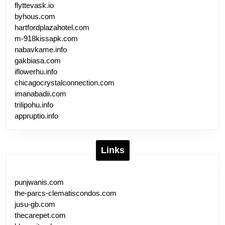
flyttevask.io
byhous.com
hartfordplazahotel.com
m-918kissapk.com
nabavkame.info
gakbiasa.com
iflowerhu.info
chicagocrystalconnection.com
imanabadii.com
trilipohu.info
appruptio.info
Links
punjwanis.com
the-parcs-clematiscondos.com
jusu-gb.com
thecarepet.com