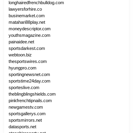
longhairedfrenchbulldog.com
lawyersforhire.co
businemarket.com
matahari88play.net
moneydescriptor.com
youthsmagazine.com
painaidee.net
sportsdarkest.com
webtoon.biz
thesportswires.com
hyungpro.com
sportingnewsnet.com
sportstime24day.com
sporteslive.com
theblingblingshields.com
pinkfrenchtipnails.com
newgamestv.com
sportsgallerys.com
sportsmirrors.net
datasports.net