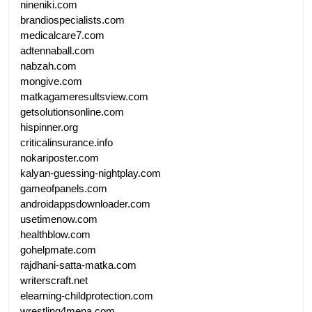
nineniki.com
brandiospecialists.com
medicalcare7.com
adtennaball.com
nabzah.com
mongive.com
matkagameresultsview.com
getsolutionsonline.com
hispinner.org
criticalinsurance.info
nokariposter.com
kalyan-guessing-nightplay.com
gameofpanels.com
androidappsdownloader.com
usetimenow.com
healthblow.com
gohelpmate.com
rajdhani-satta-matka.com
writerscraft.net
elearning-childprotection.com
wrestling4mena.com