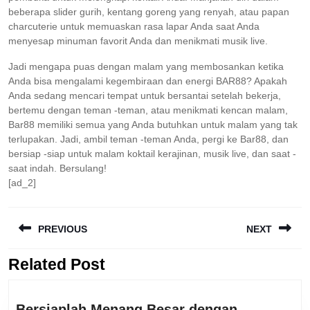
beberapa slider gurih, kentang goreng yang renyah, atau papan
charcuterie untuk memuaskan rasa lapar Anda saat Anda
menyesap minuman favorit Anda dan menikmati musik live.
Jadi mengapa puas dengan malam yang membosankan ketika
Anda bisa mengalami kegembiraan dan energi BAR88? Apakah
Anda sedang mencari tempat untuk bersantai setelah bekerja,
bertemu dengan teman -teman, atau menikmati kencan malam,
Bar88 memiliki semua yang Anda butuhkan untuk malam yang tak
terlupakan. Jadi, ambil teman -teman Anda, pergi ke Bar88, dan
bersiap -siap untuk malam koktail kerajinan, musik live, dan saat -
saat indah. Bersulang!
[ad_2]
Post
PREVIOUS
NEXT
navigation
Related Post
Previous
Next
post:
post:
Bersiaplah Menang Besar dengan