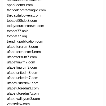
sparklooms.com
tacticalcontractingllc.com
thecapitalpowers.com
tobabet88slot3.com
todayscurrentnews.com
totobet77.asia
totobet77.org
trendingpublication.com
ufabettererum3.com
ufabettermentm4.com
ufabettersum7.com
ufabettinwm7.com
ufabettinwum3.com
ufabetunitedm3.com
ufabetunitedm7.com
ufabetuskedm7.com
ufabetutoredm3.com
ufabetutoredm7.com
ufabetvalleyum3.com
veloxview.com