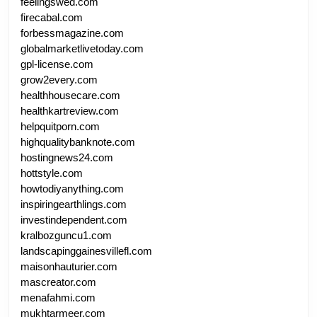
feelingswed.com
firecabal.com
forbessmagazine.com
globalmarketlivetoday.com
gpl-license.com
grow2every.com
healthhousecare.com
healthkartreview.com
helpquitporn.com
highqualitybanknote.com
hostingnews24.com
hottstyle.com
howtodiyanything.com
inspiringearthlings.com
investindependent.com
kralbozguncu1.com
landscapinggainesvillefl.com
maisonhauturier.com
mascreator.com
menafahmi.com
mukhtarmeer.com