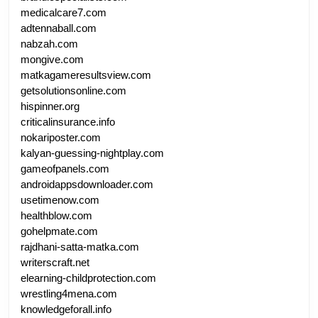
medicalcare7.com
adtennaball.com
nabzah.com
mongive.com
matkagameresultsview.com
getsolutionsonline.com
hispinner.org
criticalinsurance.info
nokariposter.com
kalyan-guessing-nightplay.com
gameofpanels.com
androidappsdownloader.com
usetimenow.com
healthblow.com
gohelpmate.com
rajdhani-satta-matka.com
writerscraft.net
elearning-childprotection.com
wrestling4mena.com
knowledgeforall.info