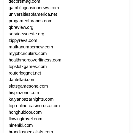
decorsmag.com
gamblingcasinonews.com
universitiesofamerica.net
progameofbrands.com
qbreview.org
servicewueste.org
zippyrevs.com
matkanumbernow.com
myjobcirculars.com
healthmoreoverfitness.com
topslotxgames.com
routerloggnet.net
dantella6.com
slotsgamesone.com
hispinzone.com
kalyanbazarnights.com
top-online-casino-usa.com
honghuidoor.com
flowingtravel.com
nineniki.com
brandiospecialists.com