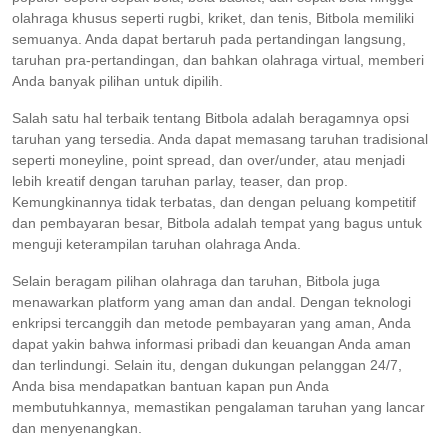
olahraga khusus seperti rugbi, kriket, dan tenis, Bitbola memiliki
semuanya. Anda dapat bertaruh pada pertandingan langsung,
taruhan pra-pertandingan, dan bahkan olahraga virtual, memberi
Anda banyak pilihan untuk dipilih.
Salah satu hal terbaik tentang Bitbola adalah beragamnya opsi
taruhan yang tersedia. Anda dapat memasang taruhan tradisional
seperti moneyline, point spread, dan over/under, atau menjadi
lebih kreatif dengan taruhan parlay, teaser, dan prop.
Kemungkinannya tidak terbatas, dan dengan peluang kompetitif
dan pembayaran besar, Bitbola adalah tempat yang bagus untuk
menguji keterampilan taruhan olahraga Anda.
Selain beragam pilihan olahraga dan taruhan, Bitbola juga
menawarkan platform yang aman dan andal. Dengan teknologi
enkripsi tercanggih dan metode pembayaran yang aman, Anda
dapat yakin bahwa informasi pribadi dan keuangan Anda aman
dan terlindungi. Selain itu, dengan dukungan pelanggan 24/7,
Anda bisa mendapatkan bantuan kapan pun Anda
membutuhkannya, memastikan pengalaman taruhan yang lancar
dan menyenangkan.