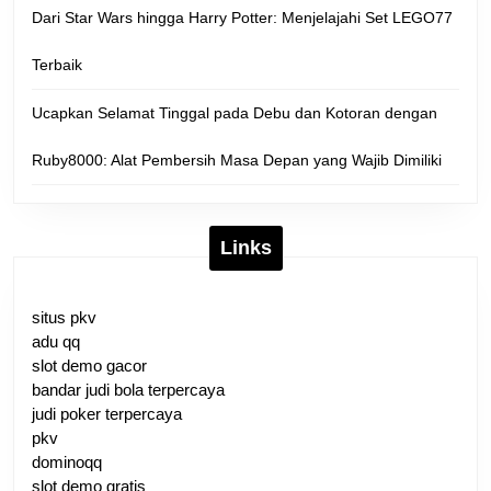
Dari Star Wars hingga Harry Potter: Menjelajahi Set LEGO77
Terbaik
Ucapkan Selamat Tinggal pada Debu dan Kotoran dengan
Ruby8000: Alat Pembersih Masa Depan yang Wajib Dimiliki
Links
situs pkv
adu qq
slot demo gacor
bandar judi bola terpercaya
judi poker terpercaya
pkv
dominoqq
slot demo gratis