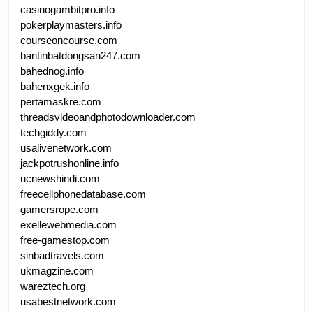
casinogambitpro.info
pokerplaymasters.info
courseoncourse.com
bantinbatdongsan247.com
bahednog.info
bahenxgek.info
pertamaskre.com
threadsvideoandphotodownloader.com
techgiddy.com
usalivenetwork.com
jackpotrushonline.info
ucnewshindi.com
freecellphonedatabase.com
gamersrope.com
exellewebmedia.com
free-gamestop.com
sinbadtravels.com
ukmagzine.com
wareztech.org
usabestnetwork.com