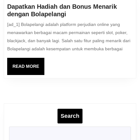
Dapatkan Hadiah dan Bonus Menarik
Dapatkan
dengan Bolapelangi
Hadiah
[ad_1] Bolapelangi adalah platform perjudian online yang
dan
menawarkan berbagai macam permainan seperti slot, poker,
Bonus
blackjack, dan banyak lagi. Salah satu fitur paling menarik dari
Menarik
Bolapelangi adalah kesempatan untuk membuka berbagai
dengan
Bolapelangi
READ
READ MORE
MORE
Search