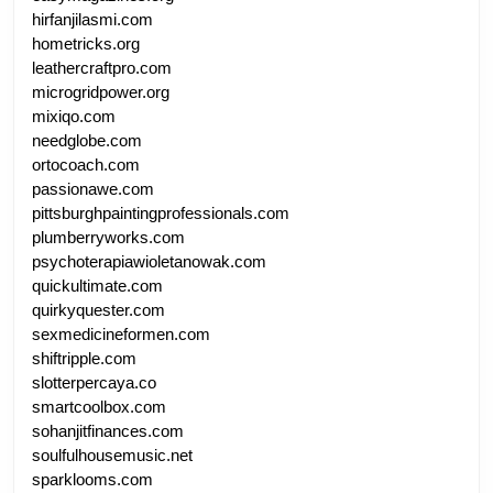
hirfanjilasmi.com
hometricks.org
leathercraftpro.com
microgridpower.org
mixiqo.com
needglobe.com
ortocoach.com
passionawe.com
pittsburghpaintingprofessionals.com
plumberryworks.com
psychoterapiawioletanowak.com
quickultimate.com
quirkyquester.com
sexmedicineformen.com
shiftripple.com
slotterpercaya.co
smartcoolbox.com
sohanjitfinances.com
soulfulhousemusic.net
sparklooms.com