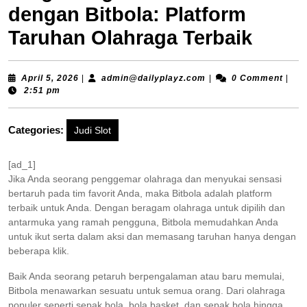
dengan Bitbola: Platform
Taruhan Olahraga Terbaik
April
admin@dailyplayz.co
April 5, 2026
|
admin@dailyplayz.com
|
0 Comment
|
5,
2:51 pm
2026
Categories:
Judi Slot
[ad_1]
Jika Anda seorang penggemar olahraga dan menyukai sensasi
bertaruh pada tim favorit Anda, maka Bitbola adalah platform
terbaik untuk Anda. Dengan beragam olahraga untuk dipilih dan
antarmuka yang ramah pengguna, Bitbola memudahkan Anda
untuk ikut serta dalam aksi dan memasang taruhan hanya dengan
beberapa klik.
Baik Anda seorang petaruh berpengalaman atau baru memulai,
Bitbola menawarkan sesuatu untuk semua orang. Dari olahraga
populer seperti sepak bola, bola basket, dan sepak bola hingga