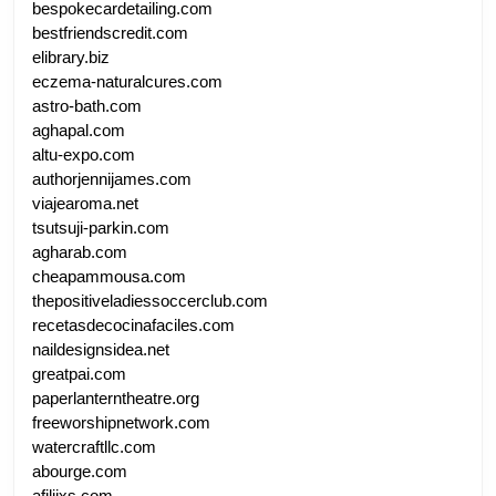
bespokecardetailing.com
bestfriendscredit.com
elibrary.biz
eczema-naturalcures.com
astro-bath.com
aghapal.com
altu-expo.com
authorjennijames.com
viajearoma.net
tsutsuji-parkin.com
agharab.com
cheapammousa.com
thepositiveladiessoccerclub.com
recetasdecocinafaciles.com
naildesignsidea.net
greatpai.com
paperlanterntheatre.org
freeworshipnetwork.com
watercraftllc.com
abourge.com
afiliixs.com