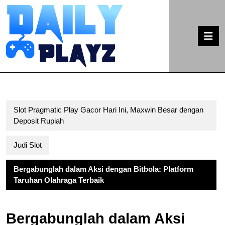
Skip
to
content
O
Skip
B
to
content
Slot Pragmatic Play Gacor Hari Ini, Maxwin Besar dengan
Deposit Rupiah
Judi Slot
Bergabunglah dalam Aksi dengan Bitbola: Platform
Taruhan Olahraga Terbaik
Bergabunglah dalam Aksi