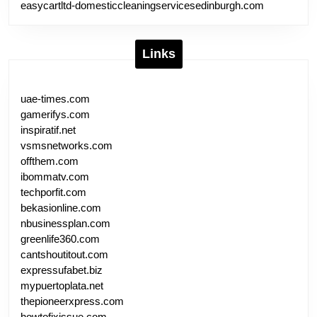
easycartltd-domesticcleaningservicesedinburgh.com
Links
uae-times.com
gamerifys.com
inspiratif.net
vsmsnetworks.com
offthem.com
ibommatv.com
techporfit.com
bekasionline.com
nbusinessplan.com
greenlife360.com
cantshoutitout.com
expressufabet.biz
mypuertoplata.net
thepioneerxpress.com
howtofixissue.com