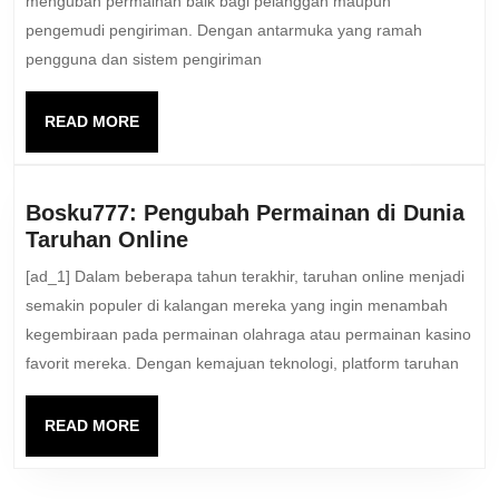
mengubah permainan baik bagi pelanggan maupun
Permainan
pengemudi pengiriman. Dengan antarmuka yang ramah
Pengiriman
pengguna dan sistem pengiriman
Online
READ
READ MORE
MORE
Bosku777: Pengubah Permainan di Dunia
Bosku777:
Taruhan Online
Pengubah
[ad_1] Dalam beberapa tahun terakhir, taruhan online menjadi
Permainan
semakin populer di kalangan mereka yang ingin menambah
di
kegembiraan pada permainan olahraga atau permainan kasino
Dunia
favorit mereka. Dengan kemajuan teknologi, platform taruhan
Taruhan
Online
READ
READ MORE
MORE