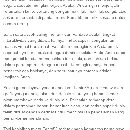
segala sesuatu mungkin terjadi. Apakah Anda ingin menjelajahi
reruntuhan kuno, bertarung dengan makhluk -makhluk sengit, atau
sekadar bersantai di pantai tropis, Fanta55 memiliki sesuatu untuk
semua orang.
Salah satu aspek paling menarik dari Fanta55 adalah tingkat
interaktivitas yang ditawarkannya. Tidak seperti pengalaman
realitas virtual tradisional, Fanta55 memungkinkan Anda untuk
sepenuhnya berinteraksi dengan dunia di sekitar Anda. Anda dapat
mengambil benda, memecahkan teka -teki, dan bahkan terlibat
dalam pertempuran dengan musuh. Kemungkinannya benar -
benar tak ada habisnya, dan satu -satunya batasan adalah
imajinasi Anda.
Selain gameplaynya yang mendalam, Fanta55 juga menawarkan
grafik yang menakjubkan dan desain suara yang benar -benar
akan membawa Anda ke dunia lain. Perhatian terhadap detail
dalam permainan benar -benar luar biasa, dan setiap aspek dunia
telah dibuat dengan cermat untuk menciptakan pengalaman yang
benar -benar mendalam.
Tapi keajaiban nyata Fanta55 terletak pada komunitas pemainnya.