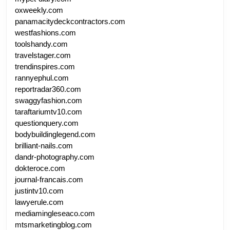
oxweekly.com
panamacitydeckcontractors.com
westfashions.com
toolshandy.com
travelstager.com
trendinspires.com
rannyephul.com
reportradar360.com
swaggyfashion.com
taraftariumtv10.com
questionquery.com
bodybuildinglegend.com
brilliant-nails.com
dandr-photography.com
dokteroce.com
journal-francais.com
justintv10.com
lawyerule.com
mediamingleseaco.com
mtsmarketingblog.com