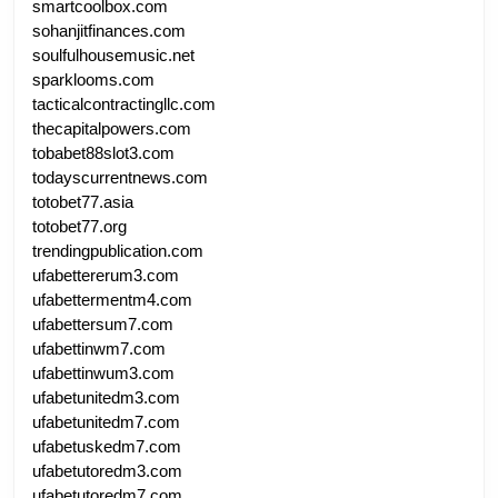
smartcoolbox.com
sohanjitfinances.com
soulfulhousemusic.net
sparklooms.com
tacticalcontractingllc.com
thecapitalpowers.com
tobabet88slot3.com
todayscurrentnews.com
totobet77.asia
totobet77.org
trendingpublication.com
ufabettererum3.com
ufabettermentm4.com
ufabettersum7.com
ufabettinwm7.com
ufabettinwum3.com
ufabetunitedm3.com
ufabetunitedm7.com
ufabetuskedm7.com
ufabetutoredm3.com
ufabetutoredm7.com