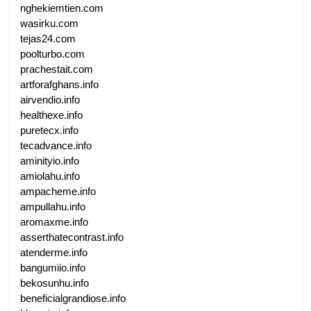
nghekiemtien.com
wasirku.com
tejas24.com
poolturbo.com
prachestait.com
artforafghans.info
airvendio.info
healthexe.info
puretecx.info
tecadvance.info
aminityio.info
amiolahu.info
ampacheme.info
ampullahu.info
aromaxme.info
asserthatecontrast.info
atenderme.info
bangumiio.info
bekosunhu.info
beneficialgrandiose.info