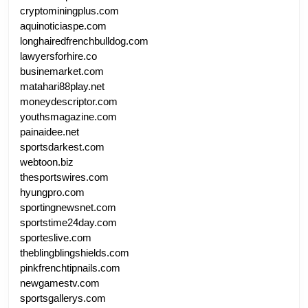
cryptominingplus.com
aquinoticiaspe.com
longhairedfrenchbulldog.com
lawyersforhire.co
businemarket.com
matahari88play.net
moneydescriptor.com
youthsmagazine.com
painaidee.net
sportsdarkest.com
webtoon.biz
thesportswires.com
hyungpro.com
sportingnewsnet.com
sportstime24day.com
sporteslive.com
theblingblingshields.com
pinkfrenchtipnails.com
newgamestv.com
sportsgallerys.com