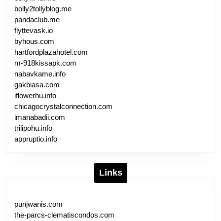
bolly2tollyblog.me
pandaclub.me
flyttevask.io
byhous.com
hartfordplazahotel.com
m-918kissapk.com
nabavkame.info
gakbiasa.com
iflowerhu.info
chicagocrystalconnection.com
imanabadii.com
trilipohu.info
appruptio.info
Links
punjwanis.com
the-parcs-clematiscondos.com