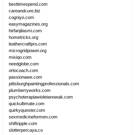
besttimespend.com
careandcure.biz
cogniyo.com
easymagazines.org
hirfanjilasmi.com
hometricks.org
leathercraftpro.com
microgridpower.org
mixiqo.com
needglobe.com
ortocoach.com
passionawe.com
pittsburghpaintingprofessionals.com
plumberryworks.com
psychoterapiawioletanowak.com
quickultimate.com
quirkyquester.com
sexmedicineformen.com
shiftripple.com
slotterpercaya.co