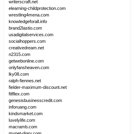
writerscraft.net
elearning-childprotection.com
wrestling4mena.com
knowledgeforall.info
brand2lastio.com
usadigitalservices.com
socialhoppers.com
creativedream.net
n2315.com
getwebonline.com
onlyfansheaven.com
lky08.com
ralph-fiennes.net
fielder-maximum-discount.net
fitfllex.com
genesisbusinesscredit.com
inforuang.com
kindsmarket.com
luvelylife.com
macramb.com
mypet-diary.com