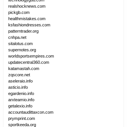
realshocknews.com
pickgb.com
healthmistakes.com
ksfashiondresses.com
patterntrader.org
cnhpa.net
sitalotus.com
supernotes.org
worldsportsempires.com
updatecentral360.com
katamastah.com
zqscore.net
aseleraio.info
asticio.info
egardenio.info
arxteamio.info
getalexio.info
accountaudittaxcon.com
prymprint.com
sportkeeda.org