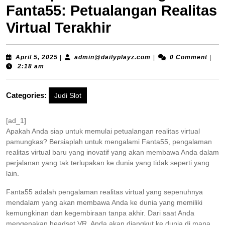
Fanta55: Petualangan Realitas
Virtual Terakhir
April
admin@dailyplayz.co
April 5, 2025
|
admin@dailyplayz.com
|
0 Comment
|
5,
2:18 am
2025
Categories:
Judi Slot
[ad_1]
Apakah Anda siap untuk memulai petualangan realitas virtual
pamungkas? Bersiaplah untuk mengalami Fanta55, pengalaman
realitas virtual baru yang inovatif yang akan membawa Anda dalam
perjalanan yang tak terlupakan ke dunia yang tidak seperti yang
lain.
Fanta55 adalah pengalaman realitas virtual yang sepenuhnya
mendalam yang akan membawa Anda ke dunia yang memiliki
kemungkinan dan kegembiraan tanpa akhir. Dari saat Anda
mengenakan headset VR, Anda akan diangkut ke dunia di mana