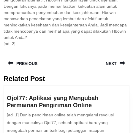
pengobatan alternatif, Hbowin mungkin layak untuk dijelajahi.
Dengan fokusnya pada memanfaatkan kekuatan alam untuk
mempromosikan penyembuhan dan kesejahteraan, Hbowin
menawarkan pendekatan yang lembut dan efektif untuk
meningkatkan kesehatan dan kesejahteraan Anda. Jadi mengapa
tidak mencobanya dan melihat apa yang dapat dilakukan Hbowin
untuk Anda?
[ad_2]
Post
PREVIOUS
NEXT
navigation
Related Post
Previous
Next
post:
post:
Ojol77: Aplikasi yang Mengubah
Ojol77:
Permainan Pengiriman Online
Aplikasi
[ad_1] Dunia pengiriman online telah mengalami revolusi
yang
dengan munculnya Ojol77, sebuah aplikasi baru yang
Mengubah
mengubah permainan baik bagi pelanggan maupun