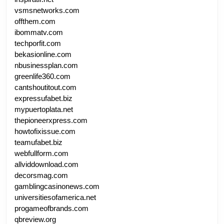
vsmsnetworks.com
offthem.com
ibommatv.com
techporfit.com
bekasionline.com
nbusinessplan.com
greenlife360.com
cantshoutitout.com
expressufabet.biz
mypuertoplata.net
thepioneerxpress.com
howtofixissue.com
teamufabet.biz
webfullform.com
allviddownload.com
decorsmag.com
gamblingcasinonews.com
universitiesofamerica.net
progameofbrands.com
qbreview.org