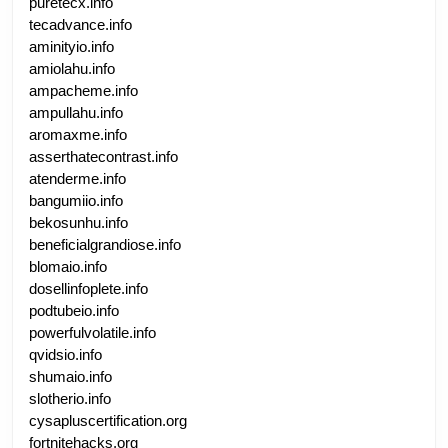
puretecx.info
tecadvance.info
aminityio.info
amiolahu.info
ampacheme.info
ampullahu.info
aromaxme.info
asserthatecontrast.info
atenderme.info
bangumiio.info
bekosunhu.info
beneficialgrandiose.info
blomaio.info
dosellinfoplete.info
podtubeio.info
powerfulvolatile.info
qvidsio.info
shumaio.info
slotherio.info
cysapluscertification.org
fortnitehacks.org