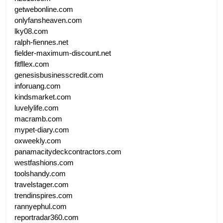
getwebonline.com
onlyfansheaven.com
lky08.com
ralph-fiennes.net
fielder-maximum-discount.net
fitfllex.com
genesisbusinesscredit.com
inforuang.com
kindsmarket.com
luvelylife.com
macramb.com
mypet-diary.com
oxweekly.com
panamacitydeckcontractors.com
westfashions.com
toolshandy.com
travelstager.com
trendinspires.com
rannyephul.com
reportradar360.com