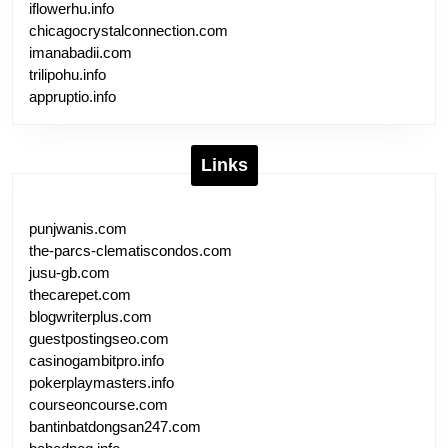
iflowerhu.info
chicagocrystalconnection.com
imanabadii.com
trilipohu.info
appruptio.info
Links
punjwanis.com
the-parcs-clematiscondos.com
jusu-gb.com
thecarepet.com
blogwriterplus.com
guestpostingseo.com
casinogambitpro.info
pokerplaymasters.info
courseoncourse.com
bantinbatdongsan247.com