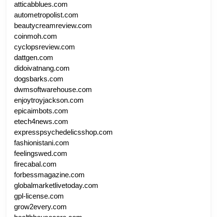
atticabblues.com
autometropolist.com
beautycreamreview.com
coinmoh.com
cyclopsreview.com
dattgen.com
didoivatnang.com
dogsbarks.com
dwmsoftwarehouse.com
enjoytroyjackson.com
epicaimbots.com
etech4news.com
expresspsychedelicsshop.com
fashionistani.com
feelingswed.com
firecabal.com
forbessmagazine.com
globalmarketlivetoday.com
gpl-license.com
grow2every.com