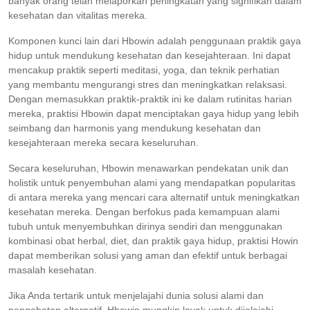
banyak orang telah melaporkan peningkatan yang signifikan dalam
kesehatan dan vitalitas mereka.
Komponen kunci lain dari Hbowin adalah penggunaan praktik gaya
hidup untuk mendukung kesehatan dan kesejahteraan. Ini dapat
mencakup praktik seperti meditasi, yoga, dan teknik perhatian
yang membantu mengurangi stres dan meningkatkan relaksasi.
Dengan memasukkan praktik-praktik ini ke dalam rutinitas harian
mereka, praktisi Hbowin dapat menciptakan gaya hidup yang lebih
seimbang dan harmonis yang mendukung kesehatan dan
kesejahteraan mereka secara keseluruhan.
Secara keseluruhan, Hbowin menawarkan pendekatan unik dan
holistik untuk penyembuhan alami yang mendapatkan popularitas
di antara mereka yang mencari cara alternatif untuk meningkatkan
kesehatan mereka. Dengan berfokus pada kemampuan alami
tubuh untuk menyembuhkan dirinya sendiri dan menggunakan
kombinasi obat herbal, diet, dan praktik gaya hidup, praktisi Howin
dapat memberikan solusi yang aman dan efektif untuk berbagai
masalah kesehatan.
Jika Anda tertarik untuk menjelajahi dunia solusi alami dan