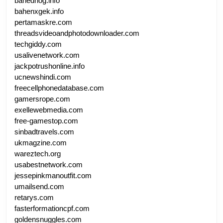
bahednog.info
bahenxgek.info
pertamaskre.com
threadsvideoandphotodownloader.com
techgiddy.com
usalivenetwork.com
jackpotrushonline.info
ucnewshindi.com
freecellphonedatabase.com
gamersrope.com
exellewebmedia.com
free-gamestop.com
sinbadtravels.com
ukmagzine.com
wareztech.org
usabestnetwork.com
jessepinkmanoutfit.com
umailsend.com
retarys.com
fasterformationcpf.com
goldensnuggles.com