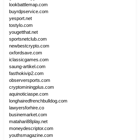
lookbattlemap.com
buyrdpservice.com
yesport.net
tostylo.com
yougetthat.net
sportsnetclub.com
newbestcrypto.com
oxfordsave.com
iclassicgames.com
saung-artikel.com
fasthokivip2.com
observersports.com
cryptominingplus.com
aquinoticiaspe.com
longhairedfrenchbulldog.com
lawyersforhire.co
businemarket.com
matahari88play.net
moneydescriptor.com
youthsmagazine.com