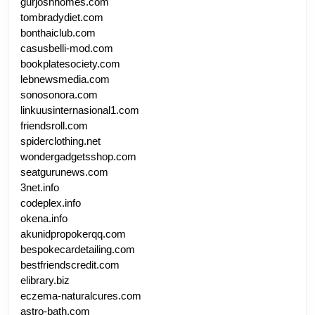
gurjoshhomes.com
tombradydiet.com
bonthaiclub.com
casusbelli-mod.com
bookplatesociety.com
lebnewsmedia.com
sonosonora.com
linkuusinternasional1.com
friendsroll.com
spiderclothing.net
wondergadgetsshop.com
seatgurunews.com
3net.info
codeplex.info
okena.info
akunidpropokerqq.com
bespokecardetailing.com
bestfriendscredit.com
elibrary.biz
eczema-naturalcures.com
astro-bath.com