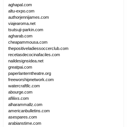
aghapal.com
altu-expo.com
authorjennijames.com
viajearoma.net
tsutsuji-parkin.com
agharab.com
cheapammousa.com
thepositiveladiessoccerclub.com
recetasdecocinafaciles.com
naildesignsidea.net
greatpai.com
paperlanterntheatre.org
freeworshipnetwork.com
watercraftllc.com
abourge.com
afiliixs.com
alharammallz.com
americanbulletins.com
asespares.com
arabianstime.com