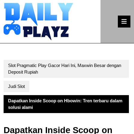
Skip
to
content
O
Skip
B
to
content
Slot Pragmatic Play Gacor Hari Ini, Maxwin Besar dengan
Deposit Rupiah
Judi Slot
Dapatkan Inside Scoop on Hbowin: Tren terbaru dalam
solusi alami
Dapatkan Inside Scoop on