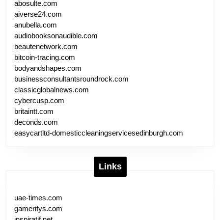
abosulte.com
aiverse24.com
anubella.com
audiobooksonaudible.com
beautenetwork.com
bitcoin-tracing.com
bodyandshapes.com
businessconsultantsroundrock.com
classicglobalnews.com
cybercusp.com
britaintt.com
deconds.com
easycartltd-domesticcleaningservicesedinburgh.com
Links
uae-times.com
gamerifys.com
inspiratif.net