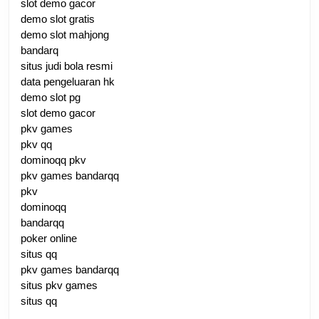
slot demo gacor
demo slot gratis
demo slot mahjong
bandarq
situs judi bola resmi
data pengeluaran hk
demo slot pg
slot demo gacor
pkv games
pkv qq
dominoqq pkv
pkv games bandarqq
pkv
dominoqq
bandarqq
poker online
situs qq
pkv games bandarqq
situs pkv games
situs qq