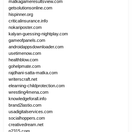
matkagameresultsview.com
getsolutionsonline.com
hispinner.org
criticalinsurance.info
nokariposter.com
kalyan-guessing-nightplay.com
gameofpanels.com
androidappsdownloader.com
usetimenow.com
healthblow.com
gohelpmate.com
rajdhani-satta-matka.com
writerscraft.net
elearning-childprotection.com
wrestling4mena.com
knowledgeforall.info
brand2lastio.com
usadigitalservices.com
socialhoppers.com
creativedream.net
n2315.com