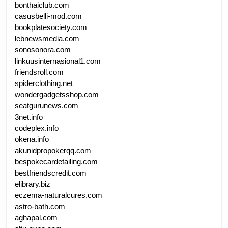
bonthaiclub.com
casusbelli-mod.com
bookplatesociety.com
lebnewsmedia.com
sonosonora.com
linkuusinternasional1.com
friendsroll.com
spiderclothing.net
wondergadgetsshop.com
seatgurunews.com
3net.info
codeplex.info
okena.info
akunidpropokerqq.com
bespokecardetailing.com
bestfriendscredit.com
elibrary.biz
eczema-naturalcures.com
astro-bath.com
aghapal.com