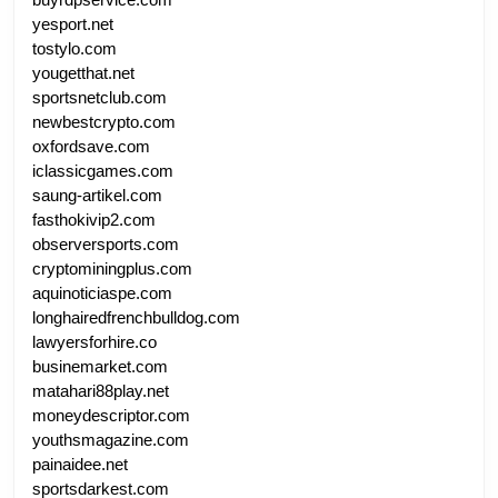
yesport.net
tostylo.com
yougetthat.net
sportsnetclub.com
newbestcrypto.com
oxfordsave.com
iclassicgames.com
saung-artikel.com
fasthokivip2.com
observersports.com
cryptominingplus.com
aquinoticiaspe.com
longhairedfrenchbulldog.com
lawyersforhire.co
businemarket.com
matahari88play.net
moneydescriptor.com
youthsmagazine.com
painaidee.net
sportsdarkest.com