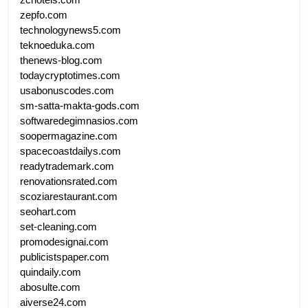
zepfo.com
technologynews5.com
teknoeduka.com
thenews-blog.com
todaycryptotimes.com
usabonuscodes.com
sm-satta-makta-gods.com
softwaredegimnasios.com
soopermagazine.com
spacecoastdailys.com
readytrademark.com
renovationsrated.com
scoziarestaurant.com
seohart.com
set-cleaning.com
promodesignai.com
publicistspaper.com
quindaily.com
abosulte.com
aiverse24.com