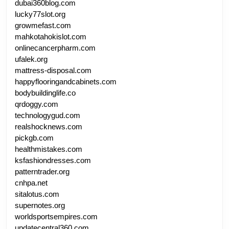
dubai360blog.com
lucky77slot.org
growmefast.com
mahkotahokislot.com
onlinecancerpharm.com
ufalek.org
mattress-disposal.com
happyflooringandcabinets.com
bodybuildinglife.co
qrdoggy.com
technologygud.com
realshocknews.com
pickgb.com
healthmistakes.com
ksfashiondresses.com
patterntrader.org
cnhpa.net
sitalotus.com
supernotes.org
worldsportsempires.com
updatecentral360.com