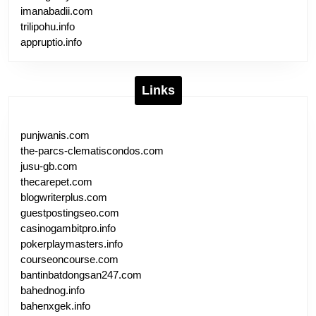
imanabadii.com
trilipohu.info
appruptio.info
Links
punjwanis.com
the-parcs-clematiscondos.com
jusu-gb.com
thecarepet.com
blogwriterplus.com
guestpostingseo.com
casinogambitpro.info
pokerplaymasters.info
courseoncourse.com
bantinbatdongsan247.com
bahednog.info
bahenxgek.info