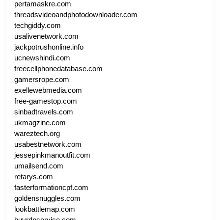
pertamaskre.com
threadsvideoandphotodownloader.com
techgiddy.com
usalivenetwork.com
jackpotrushonline.info
ucnewshindi.com
freecellphonedatabase.com
gamersrope.com
exellewebmedia.com
free-gamestop.com
sinbadtravels.com
ukmagzine.com
wareztech.org
usabestnetwork.com
jessepinkmanoutfit.com
umailsend.com
retarys.com
fasterformationcpf.com
goldensnuggles.com
lookbattlemap.com
buyrdpservice.com