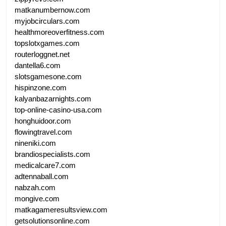
matkanumbernow.com
myjobcirculars.com
healthmoreoverfitness.com
topslotxgames.com
routerloggnet.net
dantella6.com
slotsgamesone.com
hispinzone.com
kalyanbazarnights.com
top-online-casino-usa.com
honghuidoor.com
flowingtravel.com
nineniki.com
brandiospecialists.com
medicalcare7.com
adtennaball.com
nabzah.com
mongive.com
matkagameresultsview.com
getsolutionsonline.com