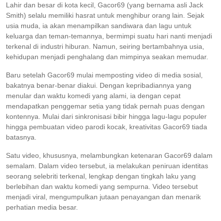
Lahir dan besar di kota kecil, Gacor69 (yang bernama asli Jack
Smith) selalu memiliki hasrat untuk menghibur orang lain. Sejak
usia muda, ia akan menampilkan sandiwara dan lagu untuk
keluarga dan teman-temannya, bermimpi suatu hari nanti menjadi
terkenal di industri hiburan. Namun, seiring bertambahnya usia,
kehidupan menjadi penghalang dan mimpinya seakan memudar.
Baru setelah Gacor69 mulai memposting video di media sosial,
bakatnya benar-benar diakui. Dengan kepribadiannya yang
menular dan waktu komedi yang alami, ia dengan cepat
mendapatkan penggemar setia yang tidak pernah puas dengan
kontennya. Mulai dari sinkronisasi bibir hingga lagu-lagu populer
hingga pembuatan video parodi kocak, kreativitas Gacor69 tiada
batasnya.
Satu video, khususnya, melambungkan ketenaran Gacor69 dalam
semalam. Dalam video tersebut, ia melakukan peniruan identitas
seorang selebriti terkenal, lengkap dengan tingkah laku yang
berlebihan dan waktu komedi yang sempurna. Video tersebut
menjadi viral, mengumpulkan jutaan penayangan dan menarik
perhatian media besar.