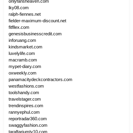
onlyfansheaven.com
lky08.com
ralph-fiennes.net
fielder-maximum-discount.net
fitfllex.com
genesisbusinesscredit.com
inforuang.com
kindsmarket.com
luvelylife.com
macramb.com
mypet-diary.com
oxweekly.com
panamacitydeckcontractors.com
westfashions.com
toolshandy.com
travelstager.com
trendinspires.com
rannyephul.com
reportradar360.com
swaggyfashion.com
taraftariumtv10.com