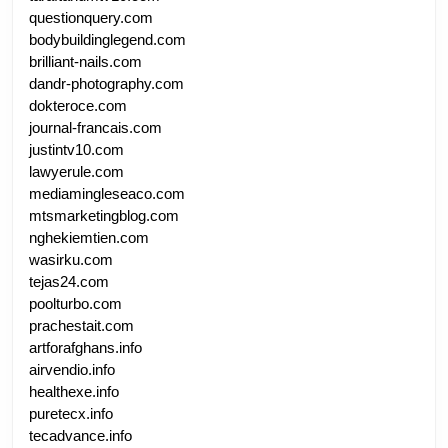
questionquery.com
bodybuildinglegend.com
brilliant-nails.com
dandr-photography.com
dokteroce.com
journal-francais.com
justintv10.com
lawyerule.com
mediamingleseaco.com
mtsmarketingblog.com
nghekiemtien.com
wasirku.com
tejas24.com
poolturbo.com
prachestait.com
artforafghans.info
airvendio.info
healthexe.info
puretecx.info
tecadvance.info