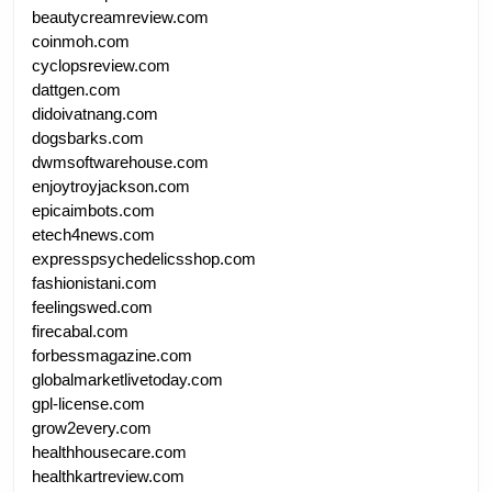
beautycreamreview.com
coinmoh.com
cyclopsreview.com
dattgen.com
didoivatnang.com
dogsbarks.com
dwmsoftwarehouse.com
enjoytroyjackson.com
epicaimbots.com
etech4news.com
expresspsychedelicsshop.com
fashionistani.com
feelingswed.com
firecabal.com
forbessmagazine.com
globalmarketlivetoday.com
gpl-license.com
grow2every.com
healthhousecare.com
healthkartreview.com