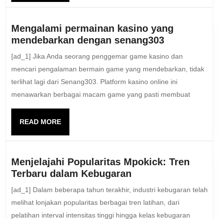
Pe
Mengalami permainan kasino yang
Mengalami
mendebarkan dengan senang303
permainan
[ad_1] Jika Anda seorang penggemar game kasino dan
kasino
mencari pengalaman bermain game yang mendebarkan, tidak
yang
terlihat lagi dari Senang303. Platform kasino online ini
mendebark
menawarkan berbagai macam game yang pasti membuat
dengan
senang303
READ
READ MORE
MORE
Menjelajahi Popularitas Mpokick: Tren
Menjelajahi
Terbaru dalam Kebugaran
Popularitas
[ad_1] Dalam beberapa tahun terakhir, industri kebugaran telah
Mpokick:
melihat lonjakan popularitas berbagai tren latihan, dari
Tren
pelatihan interval intensitas tinggi hingga kelas kebugaran