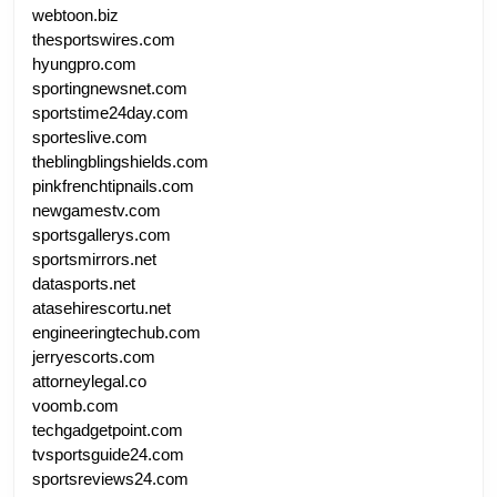
webtoon.biz
thesportswires.com
hyungpro.com
sportingnewsnet.com
sportstime24day.com
sporteslive.com
theblingblingshields.com
pinkfrenchtipnails.com
newgamestv.com
sportsgallerys.com
sportsmirrors.net
datasports.net
atasehirescortu.net
engineeringtechub.com
jerryescorts.com
attorneylegal.co
voomb.com
techgadgetpoint.com
tvsportsguide24.com
sportsreviews24.com