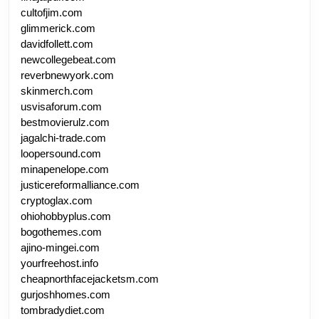
cultofjim.com
glimmerick.com
davidfollett.com
newcollegebeat.com
reverbnewyork.com
skinmerch.com
usvisaforum.com
bestmovierulz.com
jagalchi-trade.com
loopersound.com
minapenelope.com
justicereformalliance.com
cryptoglax.com
ohiohobbyplus.com
bogothemes.com
ajino-mingei.com
yourfreehost.info
cheapnorthfacejacketsm.com
gurjoshhomes.com
tombradydiet.com