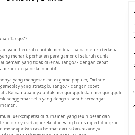
alanan Tango77
emain yang berusaha untuk membuat nama mereka terkenal
n yang menarik perhatian para gamer di seluruh dunia
ai pemain yang tidak dikenal, Tango77 dengan cepat
lam kancah game kompetitif.
annya yang mengesankan di game populer, Fortnite.
n gameplay yang strategis, Tango77 dengan cepat
gguh. Kemampuannya untuk mengungguli dan mengungguli
ak penggemar setia yang dengan penuh semangat
urnamen.
 mulai berkompetisi di turnamen yang lebih besar dan
tikan dirinya sebagai kekuatan yang harus diperhitungkan,
an mendapatkan rasa hormat dari rekan-rekannya.