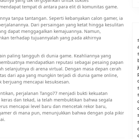
kadnya yang tak tergoyahkan untuk sukses
ndapat tempat di antara para elit di komunitas game.
ya tanpa tantangan. Seperti kebanyakan calon gamer, ia
jalanannya. Dari persaingan yang ketat hingga kesulitan
yang dapat menggagalkan kemajuannya. Namun,
kan terhadap tujuannyalah yang pada akhirnya
main paling tangguh di dunia game. Keahliannya yang
membuatnya mendapatkan reputasi sebagai pesaing papan
 selanjutnya di arena virtual. Dengan masa depan cerah
as dari apa yang mungkin terjadi di dunia game online,
uk berjuang mencapai kesuksesan.
entikan, perjalanan Tango77 menjadi bukti kekuatan
a keras dan tekad, ia telah membuktikan bahwa segala
terus mencapai level baru dan mencetak rekor baru,
a gamer di mana pun, menunjukkan bahwa dengan pola pikir
ai.