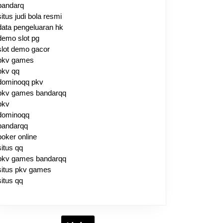
bandarq
situs judi bola resmi
data pengeluaran hk
demo slot pg
slot demo gacor
pkv games
pkv qq
dominoqq pkv
pkv games bandarqq
pkv
dominoqq
bandarqq
poker online
situs qq
pkv games bandarqq
situs pkv games
kan
situs qq