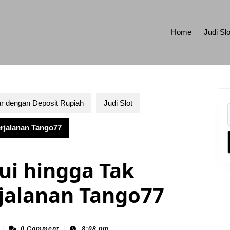
Home
Judi Slo
ar dengan Deposit Rupiah
Judi Slot
erjalanan Tango77
ui hingga Tak
rjalanan Tango77
admin@dailyplayz.com
|
0 Comment
|
8:08 pm