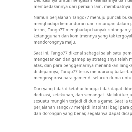
Dedikasinya untuk mengasah keahliannya dan te
membedakannya dari pemain lain, membuatnya me
Namun perjalanan Tango77 menuju puncak bukann
menghadapi kemunduran dan rintangan dalam per
teknis, Tango77 menghadapi banyak rintangan 
ketangguhan dan komitmennya yang tak tergoyah
mendorongnya maju.
Saat ini, Tango77 dikenal sebagai salah satu pe
mengesankan dan gameplay strategisnya telah 
atas, dan para penggemarnya menantikan langkah
di depannya, Tango77 terus mendorong batas-bat
menginspirasi para gamer di seluruh dunia unt
Dari yang tidak diketahui hingga tidak dapat dih
dedikasi, ketekunan, dan semangat. Melalui kerj
sesuatu mungkin terjadi di dunia game. Saat ia 
perjalanan Tango77 menjadi inspirasi bagi par
dan dorongan yang benar, segalanya dapat dicap