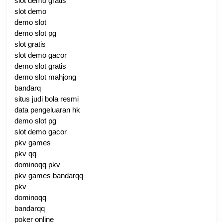
slot demo gratis
slot demo
demo slot
demo slot pg
slot gratis
slot demo gacor
demo slot gratis
demo slot mahjong
bandarq
situs judi bola resmi
data pengeluaran hk
demo slot pg
slot demo gacor
pkv games
pkv qq
dominoqq pkv
pkv games bandarqq
pkv
dominoqq
bandarqq
poker online