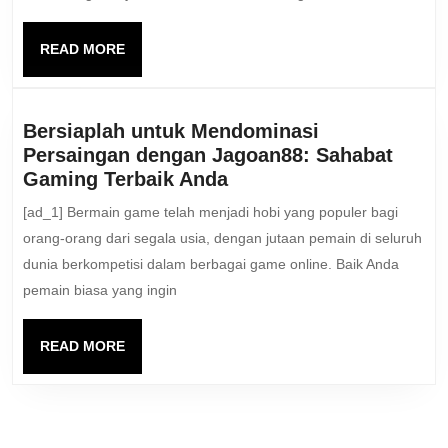
Terhentikan:
Perjalanan
Kaya33
READ
READ MORE
MORE
Bersiaplah untuk Mendominasi
Persaingan dengan Jagoan88: Sahabat
Bersiaplah
Gaming Terbaik Anda
untuk
[ad_1] Bermain game telah menjadi hobi yang populer bagi
Mendominasi
orang-orang dari segala usia, dengan jutaan pemain di seluruh
Persaingan
dunia berkompetisi dalam berbagai game online. Baik Anda
dengan
pemain biasa yang ingin
Jagoan88:
Sahabat
Gaming
READ
READ MORE
MORE
Terbaik
Anda