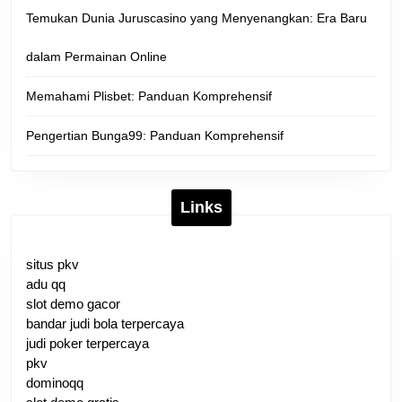
Temukan Dunia Juruscasino yang Menyenangkan: Era Baru
dalam Permainan Online
Memahami Plisbet: Panduan Komprehensif
Pengertian Bunga99: Panduan Komprehensif
Links
situs pkv
adu qq
slot demo gacor
bandar judi bola terpercaya
judi poker terpercaya
pkv
dominoqq