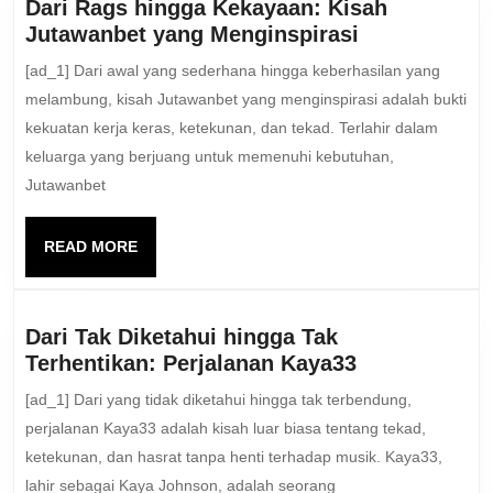
Dari Rags hingga Kekayaan: Kisah
Dari
Jutawanbet yang Menginspirasi
Rags
[ad_1] Dari awal yang sederhana hingga keberhasilan yang
hingga
melambung, kisah Jutawanbet yang menginspirasi adalah bukti
Kekayaan:
kekuatan kerja keras, ketekunan, dan tekad. Terlahir dalam
Kisah
keluarga yang berjuang untuk memenuhi kebutuhan,
Jutawanbet
Jutawanbet
yang
Menginspira
READ
READ MORE
MORE
Dari Tak Diketahui hingga Tak
Dari
Terhentikan: Perjalanan Kaya33
Tak
[ad_1] Dari yang tidak diketahui hingga tak terbendung,
Diketahui
perjalanan Kaya33 adalah kisah luar biasa tentang tekad,
hingga
ketekunan, dan hasrat tanpa henti terhadap musik. Kaya33,
Tak
lahir sebagai Kaya Johnson, adalah seorang