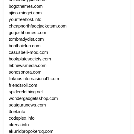
bogothemes.com
ajino-mingei.com
yourfreehost.info
cheapnorthfacejacketsm.com
gurjoshhomes.com
tombradydiet.com
bonthaiclub.com
casusbelli-mod.com
bookplatesociety.com
lebnewsmedia.com
sonosonora.com
linkuusinternasional1.com
friendsroll.com
spiderclothing.net
wondergadgetsshop.com
seatgurunews.com
3net.info
codeplex.info
okena.info
akunidpropokerqq.com