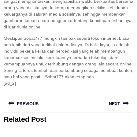
sangat memprioritaskan menghabiskan waktu berkualitas bersama
orang yang dicintainya. Ia kerap membagikan sekilas kehidupan
keluarganya di saluran media sosialnya, sehingga memberikan
gambaran kepada para penggemar tentang kehidupan pribadinya
di luar dunia online.
Meskipun Sobat777 mungkin tampak seperti tokoh internet biasa,
ada lebih dari yang terlihat dalam dirinya. Di balik layar, ia adalah
individu pekerja keras dan berdedikasi yang telah membangun
karier sukses melalui kecintaannya terhadap teknologi dan
kemampuannya untuk terhubung dengan orang lain secara online.
Seiring ia terus tumbuh dan berkembang sebagai pembuat konten,
satu hal yang pasti – Sobat777 akan tetap ada.
[ad_2]
Post
PREVIOUS
NEXT
navigation
Related Post
Previous
Next
post:
post: