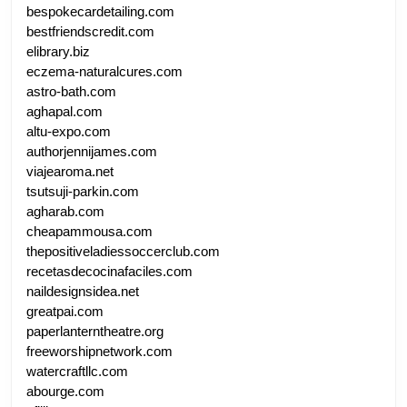
bespokecardetailing.com
bestfriendscredit.com
elibrary.biz
eczema-naturalcures.com
astro-bath.com
aghapal.com
altu-expo.com
authorjennijames.com
viajearoma.net
tsutsuji-parkin.com
agharab.com
cheapammousa.com
thepositiveladiessoccerclub.com
recetasdecocinafaciles.com
naildesignsidea.net
greatpai.com
paperlanterntheatre.org
freeworshipnetwork.com
watercraftllc.com
abourge.com