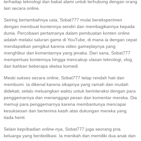
terhadap teknologi dan bakat alami untuk terhubung dengan orang
lain secara online.
Seiring bertambahnya usia, Sobat777 mulai bereksperimen
dengan membuat kontennya sendiri dan membagikannya kepada
dunia. Percobaan pertamanya dalam pembuatan konten online
adalah melalui saluran game di YouTube, di mana ia dengan cepat
mendapatkan pengikut karena video gameplaynya yang
menghibur dan komentarnya yang jenaka. Dari sana, Sobat777
memperluas kontennya hingga mencakup ulasan teknologi, vlog,
dan bahkan beberapa sketsa komedi.
Meski sukses secara online, Sobat777 tetap rendah hati dan
membumi. Ia dikenal karena sikapnya yang ramah dan mudah
didekati, selalu meluangkan waktu untuk berinteraksi dengan para
penggemarnya dan menanggapi pesan dan komentar mereka. Dia
memuji para penggemarnya karena membantunya mencapai
kesuksesan dan berterima kasih atas dukungan mereka yang
tiada henti.
Selain kepribadian online-nya, Sobat777 juga seorang pria
keluarga yang berdedikasi. Ia menikah dan memiliki dua anak dan