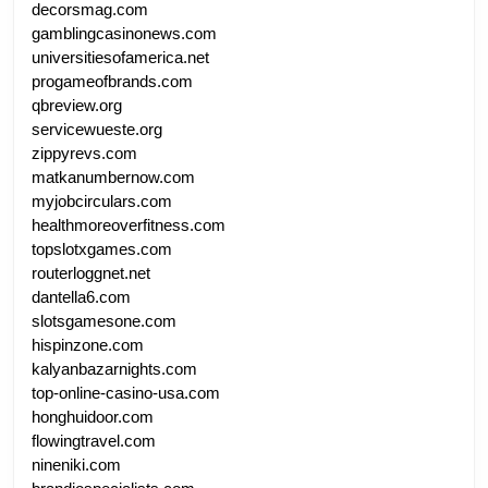
decorsmag.com
gamblingcasinonews.com
universitiesofamerica.net
progameofbrands.com
qbreview.org
servicewueste.org
zippyrevs.com
matkanumbernow.com
myjobcirculars.com
healthmoreoverfitness.com
topslotxgames.com
routerloggnet.net
dantella6.com
slotsgamesone.com
hispinzone.com
kalyanbazarnights.com
top-online-casino-usa.com
honghuidoor.com
flowingtravel.com
nineniki.com