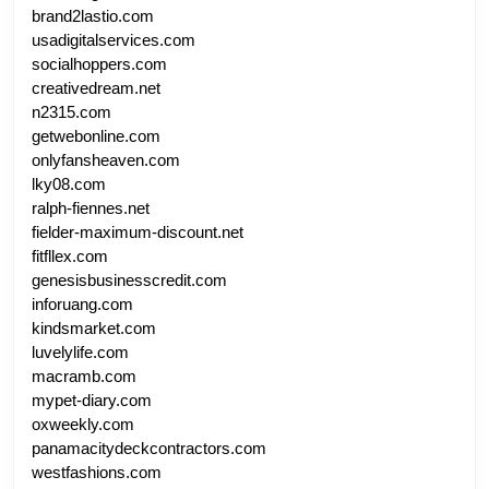
brand2lastio.com
usadigitalservices.com
socialhoppers.com
creativedream.net
n2315.com
getwebonline.com
onlyfansheaven.com
lky08.com
ralph-fiennes.net
fielder-maximum-discount.net
fitfllex.com
genesisbusinesscredit.com
inforuang.com
kindsmarket.com
luvelylife.com
macramb.com
mypet-diary.com
oxweekly.com
panamacitydeckcontractors.com
westfashions.com