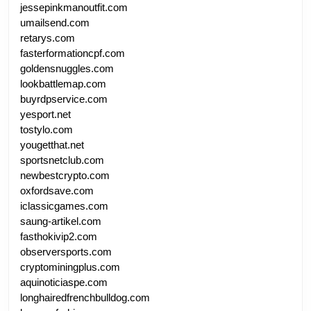
jessepinkmanoutfit.com
umailsend.com
retarys.com
fasterformationcpf.com
goldensnuggles.com
lookbattlemap.com
buyrdpservice.com
yesport.net
tostylo.com
yougetthat.net
sportsnetclub.com
newbestcrypto.com
oxfordsave.com
iclassicgames.com
saung-artikel.com
fasthokivip2.com
observersports.com
cryptominingplus.com
aquinoticiaspe.com
longhairedfrenchbulldog.com