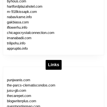
byhous.com
hartfordplazahotel.com
m-918kissapk.com
nabavkame.info
gakbiasa.com
iflowerhu.info
chicagocrystalconnection.com
imanabadii.com
trilipohu.info
appruptio.info
Links
punjwanis.com
the-parcs-clematiscondos.com
jusu-gb.com
thecarepet.com
blogwriterplus.com
guestpostingseo.com