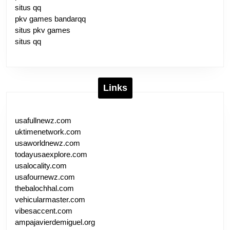
situs qq
pkv games bandarqq
situs pkv games
situs qq
Links
usafullnewz.com
uktimenetwork.com
usaworldnewz.com
todayusaexplore.com
usalocality.com
usafournewz.com
thebalochhal.com
vehicularmaster.com
vibesaccent.com
ampajavierdemiguel.org