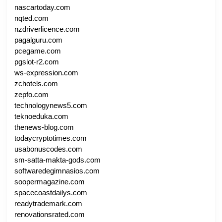
nascartoday.com
nqted.com
nzdriverlicence.com
pagalguru.com
pcegame.com
pgslot-r2.com
ws-expression.com
zchotels.com
zepfo.com
technologynews5.com
teknoeduka.com
thenews-blog.com
todaycryptotimes.com
usabonuscodes.com
sm-satta-makta-gods.com
softwaredegimnasios.com
soopermagazine.com
spacecoastdailys.com
readytrademark.com
renovationsrated.com