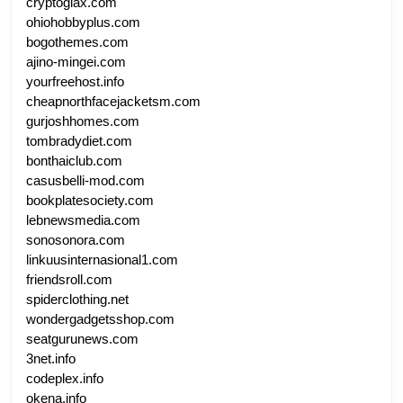
cryptoglax.com
ohiohobbyplus.com
bogothemes.com
ajino-mingei.com
yourfreehost.info
cheapnorthfacejacketsm.com
gurjoshhomes.com
tombradydiet.com
bonthaiclub.com
casusbelli-mod.com
bookplatesociety.com
lebnewsmedia.com
sonosonora.com
linkuusinternasional1.com
friendsroll.com
spiderclothing.net
wondergadgetsshop.com
seatgurunews.com
3net.info
codeplex.info
okena.info