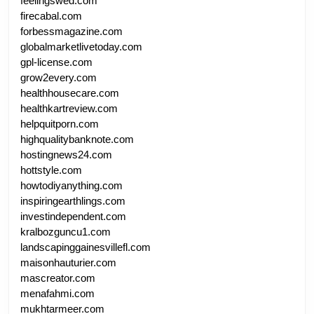
feelingswed.com
firecabal.com
forbessmagazine.com
globalmarketlivetoday.com
gpl-license.com
grow2every.com
healthhousecare.com
healthkartreview.com
helpquitporn.com
highqualitybanknote.com
hostingnews24.com
hottstyle.com
howtodiyanything.com
inspiringearthlings.com
investindependent.com
kralbozguncu1.com
landscapinggainesvillefl.com
maisonhauturier.com
mascreator.com
menafahmi.com
mukhtarmeer.com