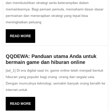
dan membutuhkan strategi serta keterampilan dalam
Bermain
memainkannya. Bagi pemain pemula, memahami dasar-dasar
Poker
permainan dan menerapkan strategi yang tepat bisa
Online
meningkatkan peluang
untuk
Pemain
Pemula
READ
READ MORE
MORE
QQDEWA: Panduan utama Anda untuk
QQDEWA:
bermain game dan hiburan online
Panduan
[ad_1] Di era digital saat ini, game online telah menjadi bentuk
utama
hiburan yang populer bagi orang -orang dari segala usia.
Anda
Dengan munculnya teknologi, semakin banyak orang beralih ke
untuk
internet untuk
bermain
game
dan
READ
READ MORE
MORE
hiburan