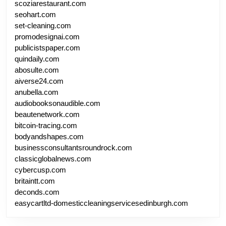
scoziarestaurant.com
seohart.com
set-cleaning.com
promodesignai.com
publicistspaper.com
quindaily.com
abosulte.com
aiverse24.com
anubella.com
audiobooksonaudible.com
beautenetwork.com
bitcoin-tracing.com
bodyandshapes.com
businessconsultantsroundrock.com
classicglobalnews.com
cybercusp.com
britaintt.com
deconds.com
easycartltd-domesticcleaningservicesedinburgh.com