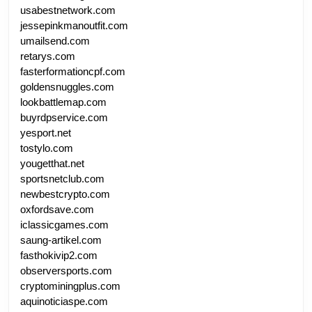
usabestnetwork.com
jessepinkmanoutfit.com
umailsend.com
retarys.com
fasterformationcpf.com
goldensnuggles.com
lookbattlemap.com
buyrdpservice.com
yesport.net
tostylo.com
yougetthat.net
sportsnetclub.com
newbestcrypto.com
oxfordsave.com
iclassicgames.com
saung-artikel.com
fasthokivip2.com
observersports.com
cryptominingplus.com
aquinoticiaspe.com