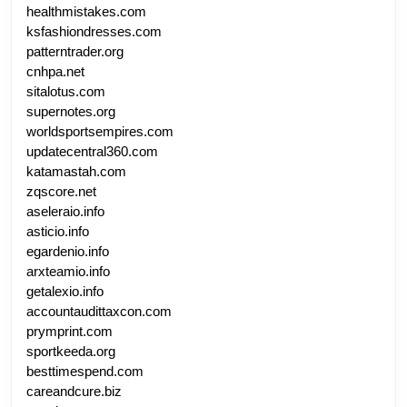
healthmistakes.com
ksfashiondresses.com
patterntrader.org
cnhpa.net
sitalotus.com
supernotes.org
worldsportsempires.com
updatecentral360.com
katamastah.com
zqscore.net
aseleraio.info
asticio.info
egardenio.info
arxteamio.info
getalexio.info
accountaudittaxcon.com
prymprint.com
sportkeeda.org
besttimespend.com
careandcure.biz