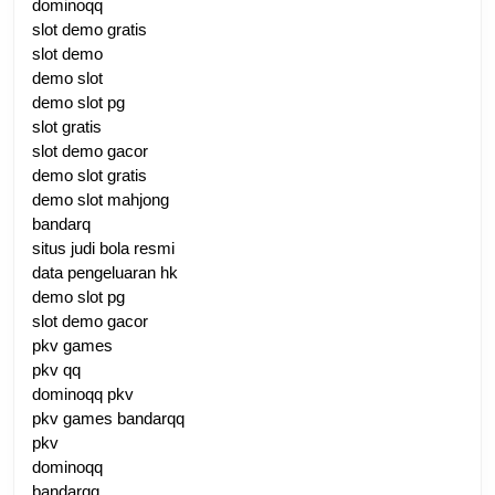
dominoqq
slot demo gratis
slot demo
demo slot
demo slot pg
slot gratis
slot demo gacor
demo slot gratis
demo slot mahjong
bandarq
situs judi bola resmi
data pengeluaran hk
demo slot pg
slot demo gacor
pkv games
pkv qq
dominoqq pkv
pkv games bandarqq
pkv
dominoqq
bandarqq