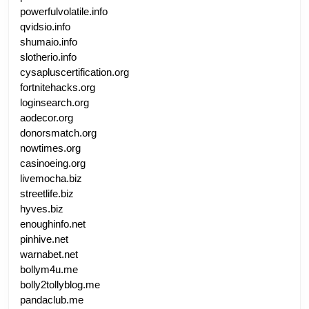
powerfulvolatile.info
qvidsio.info
shumaio.info
slotherio.info
cysapluscertification.org
fortnitehacks.org
loginsearch.org
aodecor.org
donorsmatch.org
nowtimes.org
casinoeing.org
livemocha.biz
streetlife.biz
hyves.biz
enoughinfo.net
pinhive.net
warnabet.net
bollym4u.me
bolly2tollyblog.me
pandaclub.me