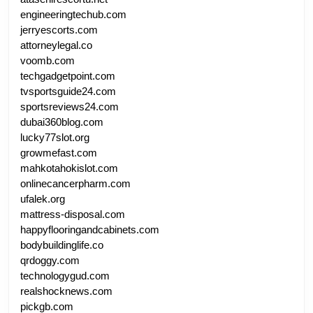
engineeringtechub.com
jerryescorts.com
attorneylegal.co
voomb.com
techgadgetpoint.com
tvsportsguide24.com
sportsreviews24.com
dubai360blog.com
lucky77slot.org
growmefast.com
mahkotahokislot.com
onlinecancerpharm.com
ufalek.org
mattress-disposal.com
happyflooringandcabinets.com
bodybuildinglife.co
qrdoggy.com
technologygud.com
realshocknews.com
pickgb.com