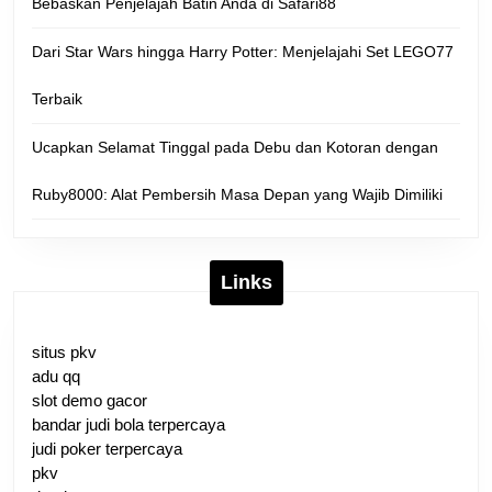
Bebaskan Penjelajah Batin Anda di Safari88
Dari Star Wars hingga Harry Potter: Menjelajahi Set LEGO77
Terbaik
Ucapkan Selamat Tinggal pada Debu dan Kotoran dengan
Ruby8000: Alat Pembersih Masa Depan yang Wajib Dimiliki
Links
situs pkv
adu qq
slot demo gacor
bandar judi bola terpercaya
judi poker terpercaya
pkv