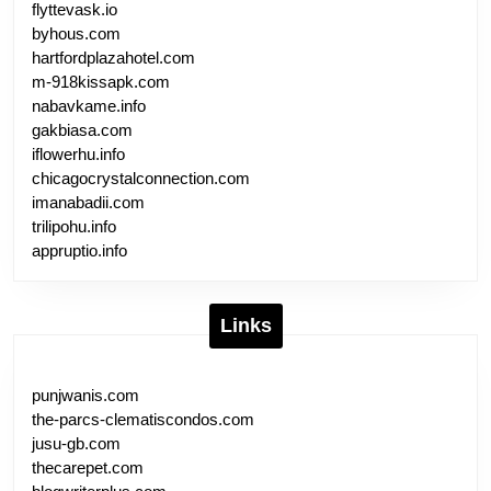
flyttevask.io
byhous.com
hartfordplazahotel.com
m-918kissapk.com
nabavkame.info
gakbiasa.com
iflowerhu.info
chicagocrystalconnection.com
imanabadii.com
trilipohu.info
appruptio.info
Links
punjwanis.com
the-parcs-clematiscondos.com
jusu-gb.com
thecarepet.com