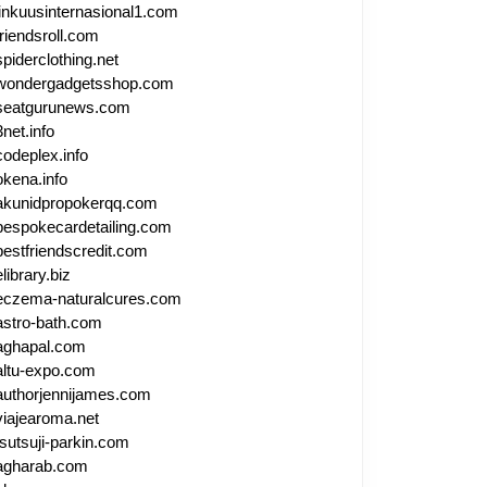
linkuusinternasional1.com
friendsroll.com
spiderclothing.net
wondergadgetsshop.com
seatgurunews.com
3net.info
codeplex.info
okena.info
akunidpropokerqq.com
bespokecardetailing.com
bestfriendscredit.com
elibrary.biz
eczema-naturalcures.com
astro-bath.com
aghapal.com
altu-expo.com
authorjennijames.com
viajearoma.net
tsutsuji-parkin.com
agharab.com