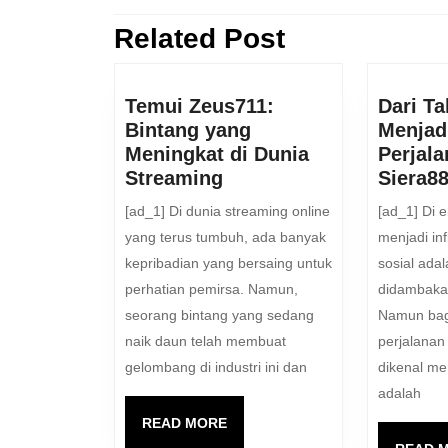
navigation
Related Post
Previous
post:
Temui Zeus711:
Dari Ta
Bintang yang
Menjadi
Meningkat di Dunia
Perjala
Temui
Streaming
Siera8
Zeus711:
[ad_1] Di dunia streaming online
[ad_1] Di er
Bintang
yang terus tumbuh, ada banyak
menjadi in
yang
kepribadian yang bersaing untuk
sosial adal
Meningkat
perhatian pemirsa. Namun,
didambaka
di
seorang bintang yang sedang
Namun bag
Dunia
naik daun telah membuat
perjalanan
Streaming
gelombang di industri ini dan
dikenal me
adalah
READ
READ MORE
MORE