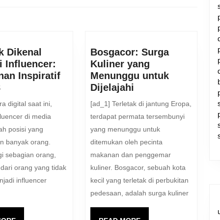
Next
post:
k Dikenal
Bosgacor: Surga
 Influencer:
Kuliner yang
nan Inspiratif
Menunggu untuk
Dari
Bosgacor:
8
Dijelajahi
Tak
Surga
a digital saat ini,
[ad_1] Terletak di jantung Eropa,
Dikenal
Kuliner
fluencer di media
terdapat permata tersembunyi
Menjadi
yang
ah posisi yang
yang menunggu untuk
Influencer:
Menunggu
n banyak orang.
ditemukan oleh pecinta
Perjalanan
untuk
i sebagian orang,
makanan dan penggemar
Inspiratif
Dijelajahi
 dari orang yang tidak
kuliner. Bosgacor, sebuah kota
Siera88
njadi influencer
kecil yang terletak di perbukitan
pedesaan, adalah surga kuliner