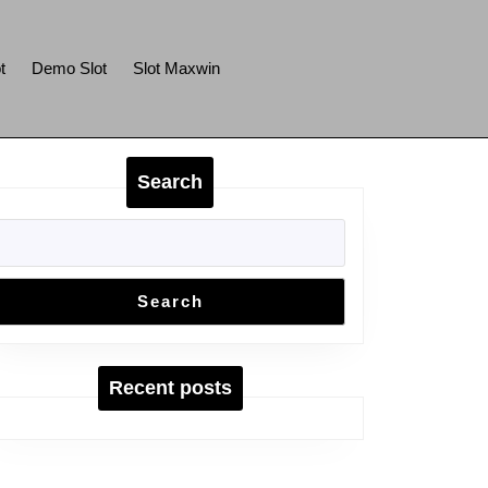
t
Demo Slot
Slot Maxwin
Search
Search
Recent posts