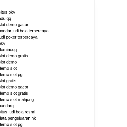
situs pkv
adu qq
slot demo gacor
bandar judi bola terpercaya
judi poker terpercaya
pkv
dominoqq
slot demo gratis
slot demo
demo slot
demo slot pg
slot gratis
slot demo gacor
demo slot gratis
demo slot mahjong
bandarq
situs judi bola resmi
data pengeluaran hk
demo slot pg