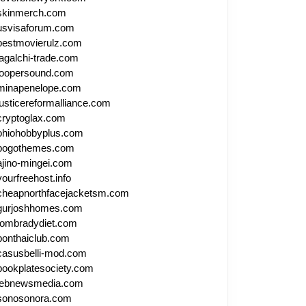
skinmerch.com
usvisaforum.com
bestmovierulz.com
jagalchi-trade.com
loopersound.com
minapenelope.com
justicereformalliance.com
cryptoglax.com
ohiohobbyplus.com
bogothemes.com
ajino-mingei.com
yourfreehost.info
cheapnorthfacejacketsm.com
gurjoshhomes.com
tombradydiet.com
bonthaiclub.com
casusbelli-mod.com
bookplatesociety.com
lebnewsmedia.com
sonosonora.com