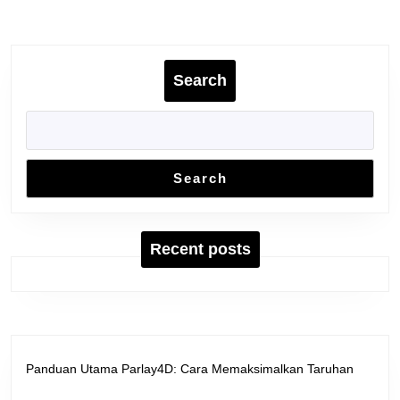
Search
Search
Recent posts
Panduan Utama Parlay4D: Cara Memaksimalkan Taruhan