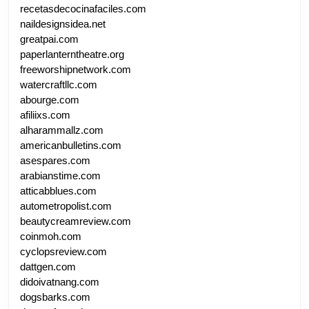
recetasdecocinafaciles.com
naildesignsidea.net
greatpai.com
paperlanterntheatre.org
freeworshipnetwork.com
watercraftllc.com
abourge.com
afiliixs.com
alharammallz.com
americanbulletins.com
asespares.com
arabianstime.com
atticabblues.com
autometropolist.com
beautycreamreview.com
coinmoh.com
cyclopsreview.com
dattgen.com
didoivatnang.com
dogsbarks.com