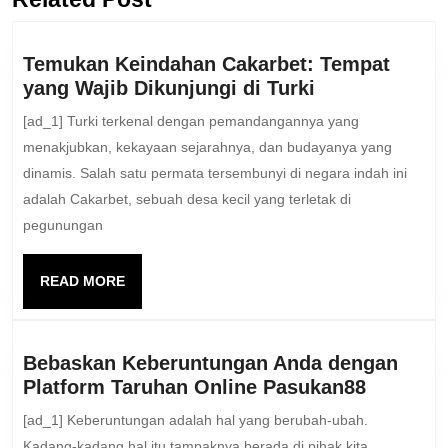
post:
post:
Temukan Keindahan Cakarbet: Tempat
Temukan
yang Wajib Dikunjungi di Turki
Keindahan
[ad_1] Turki terkenal dengan pemandangannya yang
Cakarbet:
menakjubkan, kekayaan sejarahnya, dan budayanya yang
Tempat
dinamis. Salah satu permata tersembunyi di negara indah ini
yang
adalah Cakarbet, sebuah desa kecil yang terletak di
Wajib
pegunungan
Dikunjungi
di
Turki
READ
READ MORE
MORE
Bebaskan Keberuntungan Anda dengan
Bebaska
Platform Taruhan Online Pasukan88
Keberun
[ad_1] Keberuntungan adalah hal yang berubah-ubah.
Anda
Kadang-kadang hal itu tampaknya berada di pihak kita,