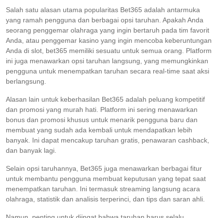
Salah satu alasan utama popularitas Bet365 adalah antarmuka
yang ramah pengguna dan berbagai opsi taruhan. Apakah Anda
seorang penggemar olahraga yang ingin bertaruh pada tim favorit
Anda, atau penggemar kasino yang ingin mencoba keberuntungan
Anda di slot, bet365 memiliki sesuatu untuk semua orang. Platform
ini juga menawarkan opsi taruhan langsung, yang memungkinkan
pengguna untuk menempatkan taruhan secara real-time saat aksi
berlangsung.
Alasan lain untuk keberhasilan Bet365 adalah peluang kompetitif
dan promosi yang murah hati. Platform ini sering menawarkan
bonus dan promosi khusus untuk menarik pengguna baru dan
membuat yang sudah ada kembali untuk mendapatkan lebih
banyak. Ini dapat mencakup taruhan gratis, penawaran cashback,
dan banyak lagi.
Selain opsi taruhannya, Bet365 juga menawarkan berbagai fitur
untuk membantu pengguna membuat keputusan yang tepat saat
menempatkan taruhan. Ini termasuk streaming langsung acara
olahraga, statistik dan analisis terperinci, dan tips dan saran ahli.
Namun, penting untuk diingat bahwa taruhan harus selalu