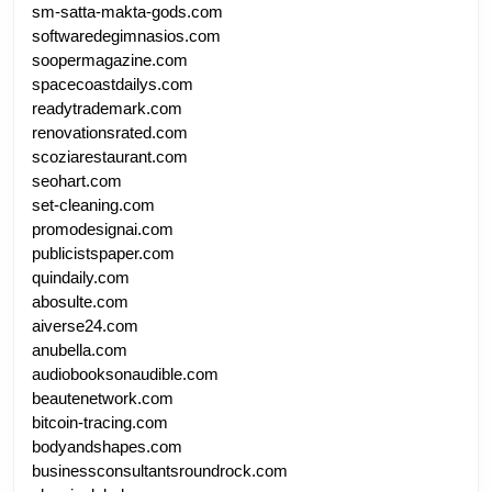
sm-satta-makta-gods.com
softwaredegimnasios.com
soopermagazine.com
spacecoastdailys.com
readytrademark.com
renovationsrated.com
scoziarestaurant.com
seohart.com
set-cleaning.com
promodesignai.com
publicistspaper.com
quindaily.com
abosulte.com
aiverse24.com
anubella.com
audiobooksonaudible.com
beautenetwork.com
bitcoin-tracing.com
bodyandshapes.com
businessconsultantsroundrock.com