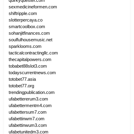
quirkyquester.com
sexmedicineformen.com
shiftripple.com
slotterpercaya.co
smartcoolbox.com
sohanjitfinances.com
soulfulhousemusic.net
sparklooms.com
tacticalcontractingllc.com
thecapitalpowers.com
tobabet88slot3.com
todayscurrentnews.com
totobet77.asia
totobet77.org
trendingpublication.com
ufabettererum3.com
ufabettermentm4.com
ufabettersum7.com
ufabettinwm7.com
ufabettinwum3.com
ufabetunitedm3.com