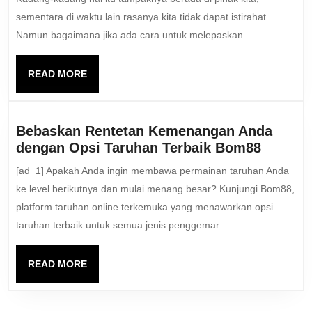
dengan
sementara di waktu lain rasanya kita tidak dapat istirahat.
Platform
Namun bagaimana jika ada cara untuk melepaskan
Taruhan
Online
Pasukan
READ
READ MORE
MORE
Bebaskan Rentetan Kemenangan Anda
Bebask
dengan Opsi Taruhan Terbaik Bom88
Rentet
[ad_1] Apakah Anda ingin membawa permainan taruhan Anda
Kemen
ke level berikutnya dan mulai menang besar? Kunjungi Bom88,
Anda
platform taruhan online terkemuka yang menawarkan opsi
dengan
taruhan terbaik untuk semua jenis penggemar
Opsi
Taruha
Terbaik
READ
READ MORE
MORE
Bom88