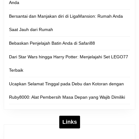
Anda
Bersantai dan Manjakan diri di LigaMansion: Rumah Anda
Saat Jauh dari Rumah
Bebaskan Penjelajah Batin Anda di Safari88
Dari Star Wars hingga Harry Potter: Menjelajahi Set LEGO77
Terbaik
Ucapkan Selamat Tinggal pada Debu dan Kotoran dengan
Ruby8000: Alat Pembersih Masa Depan yang Wajib Dimiliki
Links