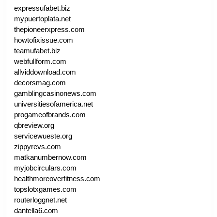
expressufabet.biz
mypuertoplata.net
thepioneerxpress.com
howtofixissue.com
teamufabet.biz
webfullform.com
allviddownload.com
decorsmag.com
gamblingcasinonews.com
universitiesofamerica.net
progameofbrands.com
qbreview.org
servicewueste.org
zippyrevs.com
matkanumbernow.com
myjobcirculars.com
healthmoreoverfitness.com
topslotxgames.com
routerloggnet.net
dantella6.com