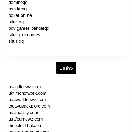
dominoqq
bandarqq
poker online
situs qq
pkv games bandarqq
situs pkv games
situs qq
Links
usafullnewz.com
uktimenetwork.com
usaworldnewz.com
todayusaexplore.com
usalocality.com
usafournewz.com
thebalochhal.com
vehicularmaster.com