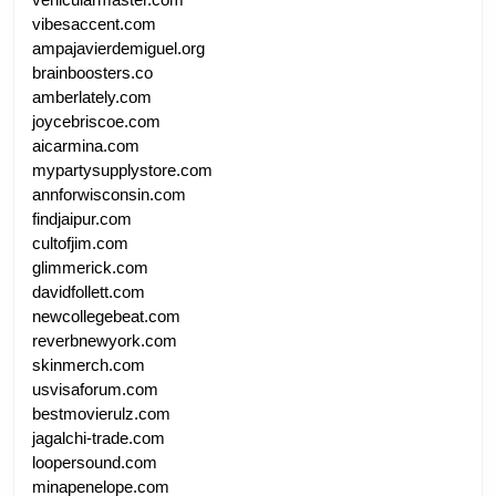
vibesaccent.com
ampajavierdemiguel.org
brainboosters.co
amberlately.com
joycebriscoe.com
aicarmina.com
mypartysupplystore.com
annforwisconsin.com
findjaipur.com
cultofjim.com
glimmerick.com
davidfollett.com
newcollegebeat.com
reverbnewyork.com
skinmerch.com
usvisaforum.com
bestmovierulz.com
jagalchi-trade.com
loopersound.com
minapenelope.com