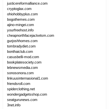
justicereformalliance.com
cryptoglax.com
ohiohobbyplus.com
bogothemes.com
ajino-mingei.com
yourfreehost.info
cheapnorthfacejacketsm.com
gurjoshhomes.com
tombradydiet.com
bonthaiclub.com
casusbelli-mod.com
bookplatesociety.com
lebnewsmedia.com
sonosonora.com
linkuusinternasional1.com
friendsroll.com
spiderclothing.net
wondergadgetsshop.com
seatgurunews.com
3net.info