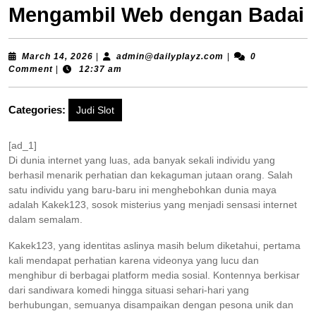
Mengambil Web dengan Badai
March
admin@dailyplayz.
March 14, 2026
|
admin@dailyplayz.com
|
0
14,
Comment
|
12:37 am
2026
Categories:
Judi Slot
[ad_1]
Di dunia internet yang luas, ada banyak sekali individu yang
berhasil menarik perhatian dan kekaguman jutaan orang. Salah
satu individu yang baru-baru ini menghebohkan dunia maya
adalah Kakek123, sosok misterius yang menjadi sensasi internet
dalam semalam.
Kakek123, yang identitas aslinya masih belum diketahui, pertama
kali mendapat perhatian karena videonya yang lucu dan
menghibur di berbagai platform media sosial. Kontennya berkisar
dari sandiwara komedi hingga situasi sehari-hari yang
berhubungan, semuanya disampaikan dengan pesona unik dan