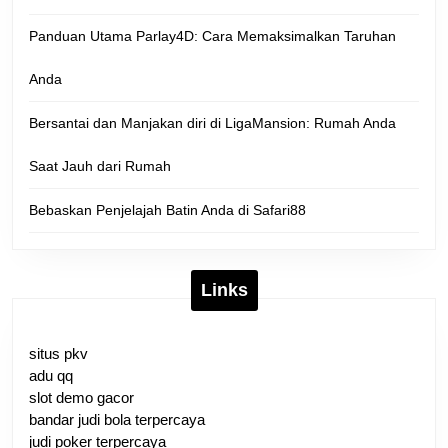
Panduan Utama Parlay4D: Cara Memaksimalkan Taruhan
Anda
Bersantai dan Manjakan diri di LigaMansion: Rumah Anda
Saat Jauh dari Rumah
Bebaskan Penjelajah Batin Anda di Safari88
Links
situs pkv
adu qq
slot demo gacor
bandar judi bola terpercaya
judi poker terpercaya