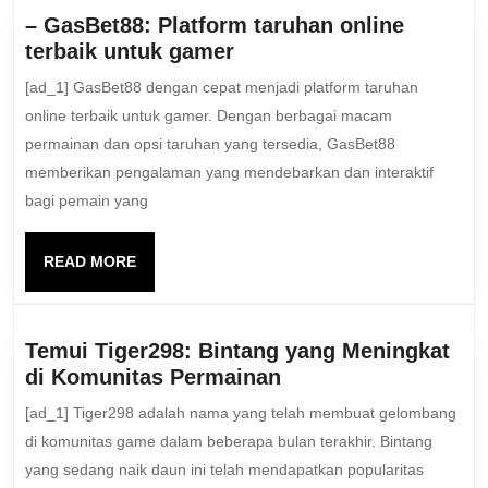
– GasBet88: Platform taruhan online
–
terbaik untuk gamer
GasBet88:
[ad_1] GasBet88 dengan cepat menjadi platform taruhan
Platform
online terbaik untuk gamer. Dengan berbagai macam
taruhan
permainan dan opsi taruhan yang tersedia, GasBet88
online
memberikan pengalaman yang mendebarkan dan interaktif
terbaik
bagi pemain yang
untuk
gamer
READ
READ MORE
MORE
Temui Tiger298: Bintang yang Meningkat
Temui
di Komunitas Permainan
Tiger298:
[ad_1] Tiger298 adalah nama yang telah membuat gelombang
Bintang
di komunitas game dalam beberapa bulan terakhir. Bintang
yang
yang sedang naik daun ini telah mendapatkan popularitas
Meningkat