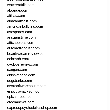
watercraftllc.com
abourge.com
afiliixs.com
alharammallz.com
americanbulletins.com
asespares.com
arabianstime.com
atticabblues.com
autometropolist.com
beautycreamreview.com
coinmoh.com
cyclopsreview.com
dattgen.com
didoivatnang.com
dogsbarks.com
dwmsoftwarehouse.com
enjoytroyjackson.com
epicaimbots.com
etech4news.com
expresspsychedelicsshop.com