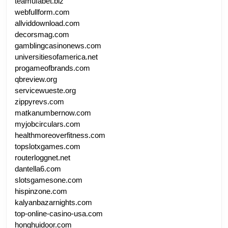
teamufabet.biz
webfullform.com
allviddownload.com
decorsmag.com
gamblingcasinonews.com
universitiesofamerica.net
progameofbrands.com
qbreview.org
servicewueste.org
zippyrevs.com
matkanumbernow.com
myjobcirculars.com
healthmoreoverfitness.com
topslotxgames.com
routerloggnet.net
dantella6.com
slotsgamesone.com
hispinzone.com
kalyanbazarnights.com
top-online-casino-usa.com
honghuidoor.com