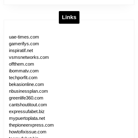
Links
uae-times.com
gamerifys.com
inspiratif.net
vsmsnetworks.com
offthem.com
ibommatv.com
techporfit.com
bekasionline.com
nbusinessplan.com
greenlife360.com
cantshoutitout.com
expressufabet.biz
mypuertoplata.net
thepioneerxpress.com
howtofixissue.com