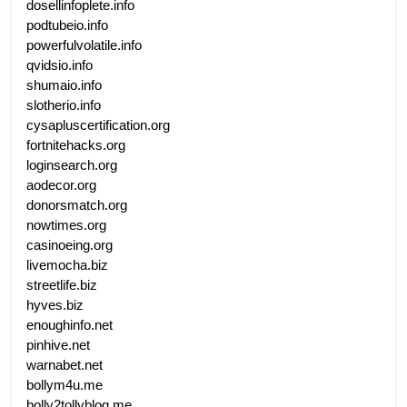
dosellinfoplete.info
podtubeio.info
powerfulvolatile.info
qvidsio.info
shumaio.info
slotherio.info
cysapluscertification.org
fortnitehacks.org
loginsearch.org
aodecor.org
donorsmatch.org
nowtimes.org
casinoeing.org
livemocha.biz
streetlife.biz
hyves.biz
enoughinfo.net
pinhive.net
warnabet.net
bollym4u.me
bolly2tollyblog.me