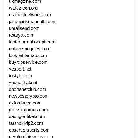
ukmagzine.com
wareztech.org
usabestnetwork.com
jessepinkmanoutfit.com
umailsend.com
retarys.com
fasterformationcpf.com
goldensnuggles.com
lookbattlemap.com
buyrdpservice.com
yesport.net
tostylo.com
yougetthat.net
sportsnetclub.com
newbestcrypto.com
oxfordsave.com
iclassicgames.com
saung-artikel.com
fasthokivip2.com
observersports.com
cryptominingplus.com