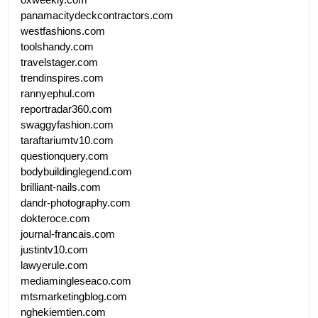
panamacitydeckcontractors.com
westfashions.com
toolshandy.com
travelstager.com
trendinspires.com
rannyephul.com
reportradar360.com
swaggyfashion.com
taraftariumtv10.com
questionquery.com
bodybuildinglegend.com
brilliant-nails.com
dandr-photography.com
dokteroce.com
journal-francais.com
justintv10.com
lawyerule.com
mediamingleseaco.com
mtsmarketingblog.com
nghekiemtien.com