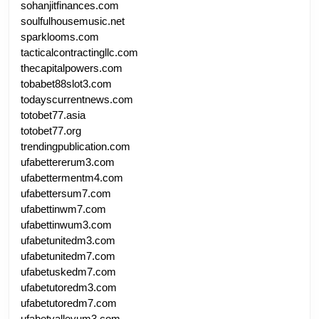
sohanjitfinances.com
soulfulhousemusic.net
sparklooms.com
tacticalcontractingllc.com
thecapitalpowers.com
tobabet88slot3.com
todayscurrentnews.com
totobet77.asia
totobet77.org
trendingpublication.com
ufabettererum3.com
ufabettermentm4.com
ufabettersum7.com
ufabettinwm7.com
ufabettinwum3.com
ufabetunitedm3.com
ufabetunitedm7.com
ufabetuskedm7.com
ufabetutoredm3.com
ufabetutoredm7.com
ufabetvalleyum3.com