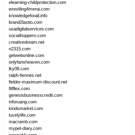
elearning-childprotection.com
wrestling4mena.com
knowledgeforall.info
brand2lastio.com
usadigitalservices.com
socialhoppers.com
creativedream.net
n2315.com
getwebonline.com
onlyfansheaven.com
lky08.com
ralph-fiennes.net
fielder-maximum-discount.net
fitfllex.com
genesisbusinesscredit.com
inforuang.com
kindsmarket.com
luvelylife.com
macramb.com
mypet-diary.com
oxweekly.com