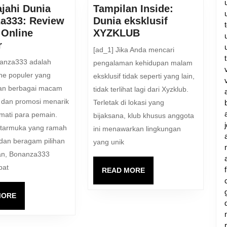
ajahi Dunia
Tampilan Inside:
a333: Review
Dunia eksklusif
Tampilan
 Online
XYZKLUB
Menjelajahi
Inside:
r
[ad_1] Jika Anda mencari
Dunia
Dunia
nanza333 adalah
pengalaman kehidupan malam
Bonanza333:
eksklusif
ine populer yang
eksklusif tidak seperti yang lain,
Review
XYZKLUB
n berbagai macam
tidak terlihat lagi dari Xyzklub.
Kasino
 dan promosi menarik
Terletak di lokasi yang
Online
kmati para pemain.
bijaksana, klub khusus anggota
Populer
tarmuka yang ramah
ini menawarkan lingkungan
dan beragam pilihan
yang unik
n, Bonanza333
pat
READ
READ MORE
MORE
READ
MORE
MORE