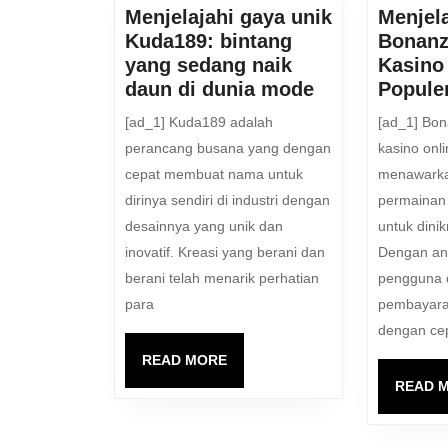
Menjelajahi gaya unik
Menjel
Kuda189: bintang
Bonanz
yang sedang naik
Kasino
Menjelajahi
daun di dunia mode
Popule
gaya
[ad_1] Kuda189 adalah
[ad_1] Bo
unik
perancang busana yang dengan
kasino onl
Kuda189:
cepat membuat nama untuk
menawarka
bintang
dirinya sendiri di industri dengan
permainan
yang
desainnya yang unik dan
untuk dini
sedang
inovatif. Kreasi yang berani dan
Dengan an
naik
daun
berani telah menarik perhatian
pengguna 
di
para
pembayara
dunia
dengan ce
mode
READ
READ MORE
MORE
READ 