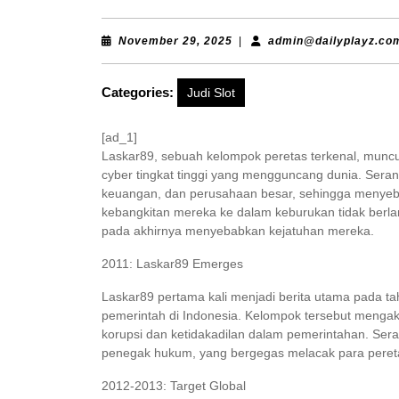
November
November 29, 2025
|
admin@dailyplayz.co
29,
2025
Categories:
Judi Slot
[ad_1]
Laskar89, sebuah kelompok peretas terkenal, munc
cyber tingkat tinggi yang mengguncang dunia. Se
keuangan, dan perusahaan besar, sehingga menye
kebangkitan mereka ke dalam keburukan tidak berlan
pada akhirnya menyebabkan kejatuhan mereka.
2011: Laskar89 Emerges
Laskar89 pertama kali menjadi berita utama pada t
pemerintah di Indonesia. Kelompok tersebut mengaku
korupsi dan ketidakadilan dalam pemerintahan. Se
penegak hukum, yang bergegas melacak para peretas
2012-2013: Target Global