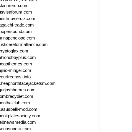
skinmerch.com
usvisaforum.com
bestmovierulz.com
jagalchi-trade.com
loopersound.com
minapenelope.com
justicereformalliance.com
cryptoglax.com
ohiohobbyplus.com
bogothemes.com
ajino-mingei.com
yourfreehost.info
cheapnorthfacejacketsm.com
gurjoshhomes.com
tombradydiet.com
bonthaiclub.com
casusbelli-mod.com
bookplatesociety.com
lebnewsmedia.com
sonosonora.com