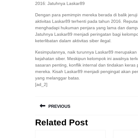
2016: Jatuhnya Laskar89
Dengan para pemimpin mereka berada di balik jeruj
aktivitas Laskar89 terhenti pada tahun 2016. Reput
menghadapi hukuman penjara yang lama dan dampa
Jatuhnya Laskar89 menjadi peringatan bagi kelompok
keterlibatan dalam aktivitas siber ilegal.
Kesimpulannya, naik turunnya Laskar89 merupakan
kejahatan siber. Meskipun kelompok ini awalnya te
sasaran penting, konflik internal dan tindakan ke
mereka. Kisah Laskar89 menjadi pengingat akan pent
yang melanggar batas.
[ad_2]
Post
PREVIOUS
navigation
Related Post
Previous
post: