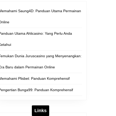
Memahami Saung4D: Panduan Utama Permainan
Online
Panduan Utama Ahlicasino: Yang Perlu Anda
Ketahui
Temukan Dunia Juruscasino yang Menyenangkan:
Era Baru dalam Permainan Online
Memahami Plisbet: Panduan Komprehensif
Pengertian Bunga99: Panduan Komprehensif
Links