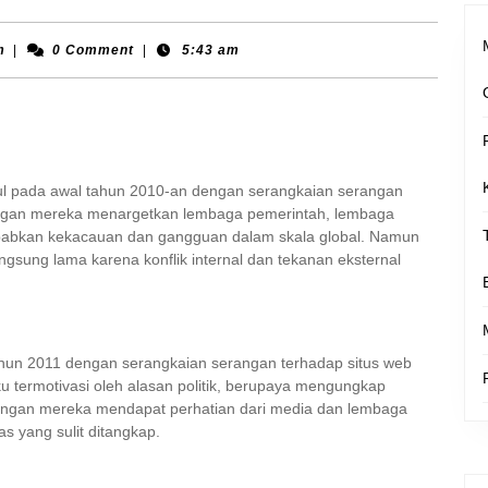
admin@dailyplayz.com
m
|
0 Comment
|
5:43 am
ul pada awal tahun 2010-an dengan serangkaian serangan
rangan mereka menargetkan lembaga pemerintah, lembaga
babkan kekacauan dan gangguan dalam skala global. Namun
gsung lama karena konflik internal dan tekanan eksternal
ahun 2011 dengan serangkaian serangan terhadap situs web
 termotivasi oleh alasan politik, berupaya mengungkap
rangan mereka mendapat perhatian dari media dan lembaga
 yang sulit ditangkap.