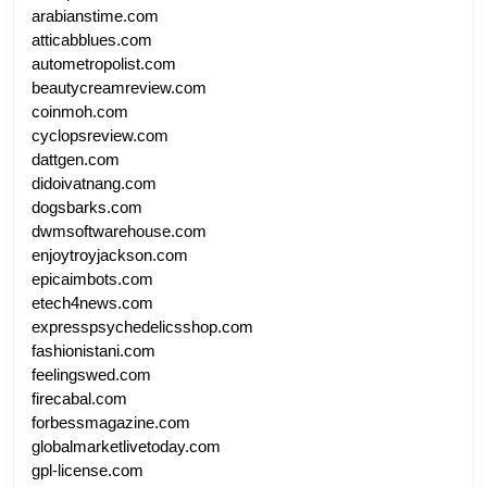
arabianstime.com
atticabblues.com
autometropolist.com
beautycreamreview.com
coinmoh.com
cyclopsreview.com
dattgen.com
didoivatnang.com
dogsbarks.com
dwmsoftwarehouse.com
enjoytroyjackson.com
epicaimbots.com
etech4news.com
expresspsychedelicsshop.com
fashionistani.com
feelingswed.com
firecabal.com
forbessmagazine.com
globalmarketlivetoday.com
gpl-license.com