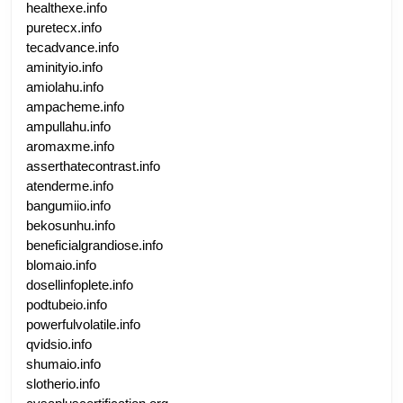
healthexe.info
puretecx.info
tecadvance.info
aminityio.info
amiolahu.info
ampacheme.info
ampullahu.info
aromaxme.info
asserthatecontrast.info
atenderme.info
bangumiio.info
bekosunhu.info
beneficialgrandiose.info
blomaio.info
dosellinfoplete.info
podtubeio.info
powerfulvolatile.info
qvidsio.info
shumaio.info
slotherio.info