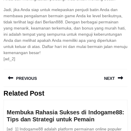
Jadi, jika Anda siap untuk melepaskan penjudi batin Anda dan
membawa pengalaman bermain game Anda ke level berikutnya,
tidak terlihat lagi dari Berlian888. Dengan berbagai permainan
yang menarik, keamanan terkemuka, dan bonus yang murah hati,
ini adalah tempat yang sempurna untuk menguji keberuntungan
Anda dan melihat apakah Anda memiliki apa yang diperlukan
untuk keluar di atas. Daftar hari ini dan mulai bermain jalan menuju
kemenangan besar!
[ad_2]
Post
PREVIOUS
NEXT
navigation
Related Post
Previous
Next
post:
post:
Membuka Rahasia Sukses di Indogame88:
Membuka
Tips dan Strategi untuk Pemain
Rahasia
[ad_1] Indogame88 adalah platform permainan online populer