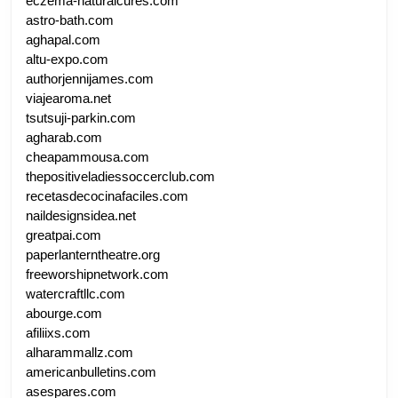
eczema-naturalcures.com
astro-bath.com
aghapal.com
altu-expo.com
authorjennijames.com
viajearoma.net
tsutsuji-parkin.com
agharab.com
cheapammousa.com
thepositiveladiessoccerclub.com
recetasdecocinafaciles.com
naildesignsidea.net
greatpai.com
paperlanterntheatre.org
freeworshipnetwork.com
watercraftllc.com
abourge.com
afiliixs.com
alharammallz.com
americanbulletins.com
asespares.com