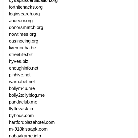
cysapluscertification.org
fortnitehacks.org
loginsearch.org
aodecor.org
donorsmatch.org
nowtimes.org
casinoeing.org
livemocha.biz
streetlife.biz
hyves.biz
enoughinfo.net
pinhive.net
warnabet.net
bollym4u.me
bolly2tollyblog.me
pandaclub.me
flyttevask.io
byhous.com
hartfordplazahotel.com
m-918kissapk.com
nabavkame.info