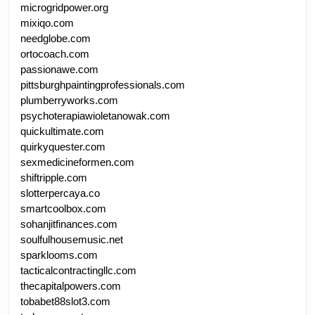
microgridpower.org
mixiqo.com
needglobe.com
ortocoach.com
passionawe.com
pittsburghpaintingprofessionals.com
plumberryworks.com
psychoterapiawioletanowak.com
quickultimate.com
quirkyquester.com
sexmedicineformen.com
shiftripple.com
slotterpercaya.co
smartcoolbox.com
sohanjitfinances.com
soulfulhousemusic.net
sparklooms.com
tacticalcontractingllc.com
thecapitalpowers.com
tobabet88slot3.com