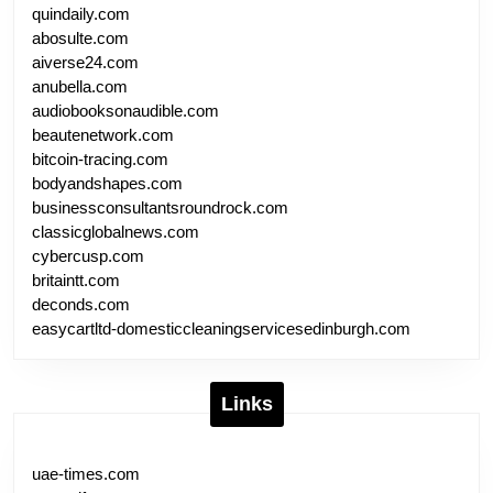
quindaily.com
abosulte.com
aiverse24.com
anubella.com
audiobooksonaudible.com
beautenetwork.com
bitcoin-tracing.com
bodyandshapes.com
businessconsultantsroundrock.com
classicglobalnews.com
cybercusp.com
britaintt.com
deconds.com
easycartltd-domesticcleaningservicesedinburgh.com
Links
uae-times.com