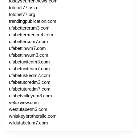
todayscurrentnews.com
totobet77.asia
totobet77.org
trendingpublication.com
ufabettererum3.com
ufabettermentm4.com
ufabettersum7.com
ufabettinwm7.com
ufabettinwum3.com
ufabetunitedm3.com
ufabetunitedm7.com
ufabetuskedm7.com
ufabetutoredm3.com
ufabetutoredm7.com
ufabetvalleyum3.com
veloxview.com
westufabetm3.com
whiskeybrothersllc.com
wildufabetum7.com