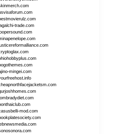
skinmerch.com
usvisaforum.com
bestmovierulz.com
jagalchi-trade.com
loopersound.com
minapenelope.com
justicereformalliance.com
cryptoglax.com
ohiohobbyplus.com
bogothemes.com
ajino-mingei.com
yourfreehost.info
cheapnorthfacejacketsm.com
gurjoshhomes.com
tombradydiet.com
bonthaiclub.com
casusbelli-mod.com
bookplatesociety.com
lebnewsmedia.com
sonosonora.com