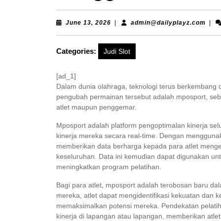
June
admi
June 13, 2026
|
admin@dailyplayz.com
|
13,
2026
Categories:
Judi Slot
[ad_1]
Dalam dunia olahraga, teknologi terus berkembang da
pengubah permainan tersebut adalah mposport, seb
atlet maupun penggemar.
Mposport adalah platform pengoptimalan kinerja se
kinerja mereka secara real-time. Dengan menggunak
memberikan data berharga kepada para atlet menge
keseluruhan. Data ini kemudian dapat digunakan untu
meningkatkan program pelatihan.
Bagi para atlet, mposport adalah terobosan baru da
mereka, atlet dapat mengidentifikasi kekuatan dan
memaksimalkan potensi mereka. Pendekatan pelatiha
kinerja di lapangan atau lapangan, memberikan atle