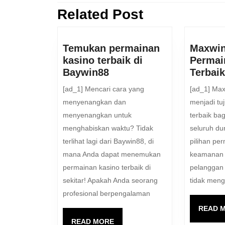
Related Post
Previous
post:
Temukan permainan
Maxwin
kasino terbaik di
Permai
Temukan
Baywin88
Terbai
permainan
[ad_1] Mencari cara yang
[ad_1] Ma
kasino
menyenangkan dan
menjadi tu
terbaik
menyenangkan untuk
terbaik ba
di
menghabiskan waktu? Tidak
seluruh d
Baywin88
terlihat lagi dari Baywin88, di
pilihan pe
mana Anda dapat menemukan
keamanan t
permainan kasino terbaik di
pelanggan 
sekitar! Apakah Anda seorang
tidak men
profesional berpengalaman
READ 
READ
READ MORE