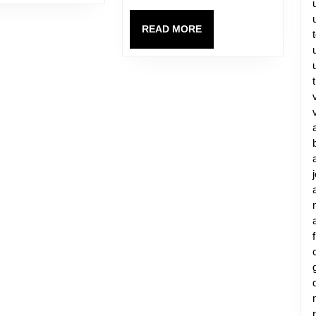
READ
READ MORE
MORE