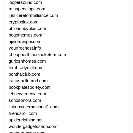
loopersound.com
minapenelope.com
justicereformalliance.com
cryptoglax.com
ohiohobbyplus.com
bogothemes.com
ajino-mingei.com
yourfreehost.info
cheapnorthfacejacketsm.com
gurjoshhomes.com
tombradydiet.com
bonthaiclub.com
casusbelli-mod.com
bookplatesociety.com
lebnewsmedia.com
sonosonora.com
linkuusinternasional1.com
friendsroll.com
spiderclothing.net
wondergadgetsshop.com
seatgurunews.com