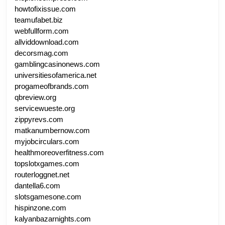
howtofixissue.com
teamufabet.biz
webfullform.com
allviddownload.com
decorsmag.com
gamblingcasinonews.com
universitiesofamerica.net
progameofbrands.com
qbreview.org
servicewueste.org
zippyrevs.com
matkanumbernow.com
myjobcirculars.com
healthmoreoverfitness.com
topslotxgames.com
routerloggnet.net
dantella6.com
slotsgamesone.com
hispinzone.com
kalyanbazarnights.com