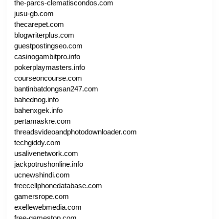
the-parcs-clematiscondos.com
jusu-gb.com
thecarepet.com
blogwriterplus.com
guestpostingseo.com
casinogambitpro.info
pokerplaymasters.info
courseoncourse.com
bantinbatdongsan247.com
bahednog.info
bahenxgek.info
pertamaskre.com
threadsvideoandphotodownloader.com
techgiddy.com
usalivenetwork.com
jackpotrushonline.info
ucnewshindi.com
freecellphonedatabase.com
gamersrope.com
exellewebmedia.com
free-gamestop.com