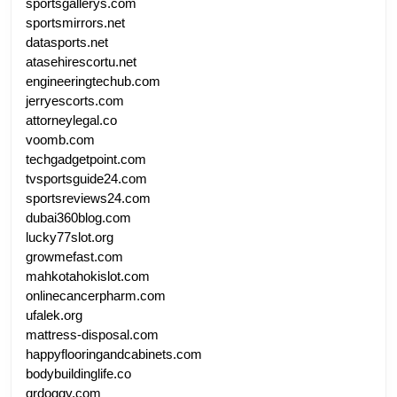
sportsgallerys.com
sportsmirrors.net
datasports.net
atasehirescortu.net
engineeringtechub.com
jerryescorts.com
attorneylegal.co
voomb.com
techgadgetpoint.com
tvsportsguide24.com
sportsreviews24.com
dubai360blog.com
lucky77slot.org
growmefast.com
mahkotahokislot.com
onlinecancerpharm.com
ufalek.org
mattress-disposal.com
happyflooringandcabinets.com
bodybuildinglife.co
qrdoggy.com