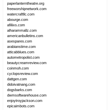
paperlanterntheatre.org
freeworshipnetwork.com
watercraftllc.com
abourge.com
afiliixs.com
alharammallz.com
americanbulletins.com
asespares.com
arabianstime.com
atticabblues.com
autometropolist.com
beautycreamreview.com
coinmoh.com
cyclopsreview.com
dattgen.com
didoivatnang.com
dogsbarks.com
dwmsoftwarehouse.com
enjoytroyjackson.com
epicaimbots.com