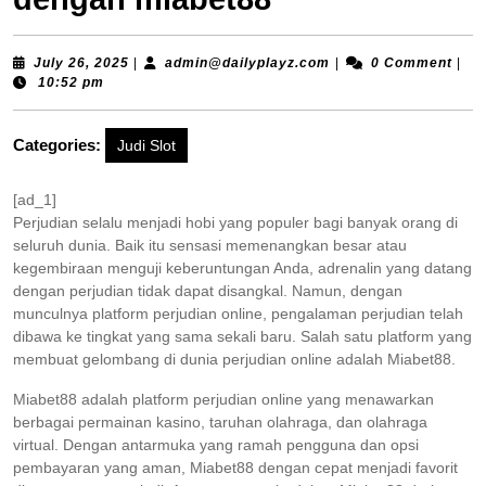
July
admin@dailyplayz.co
July 26, 2025
|
admin@dailyplayz.com
|
0 Comment
|
26,
10:52 pm
2025
Categories:
Judi Slot
[ad_1]
Perjudian selalu menjadi hobi yang populer bagi banyak orang di
seluruh dunia. Baik itu sensasi memenangkan besar atau
kegembiraan menguji keberuntungan Anda, adrenalin yang datang
dengan perjudian tidak dapat disangkal. Namun, dengan
munculnya platform perjudian online, pengalaman perjudian telah
dibawa ke tingkat yang sama sekali baru. Salah satu platform yang
membuat gelombang di dunia perjudian online adalah Miabet88.
Miabet88 adalah platform perjudian online yang menawarkan
berbagai permainan kasino, taruhan olahraga, dan olahraga
virtual. Dengan antarmuka yang ramah pengguna dan opsi
pembayaran yang aman, Miabet88 dengan cepat menjadi favorit