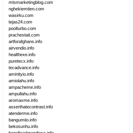
mtsmarketingblog.com
nghekiemtien.com
wasirku.com
tejas24.com
poolturbo.com
prachestait.com
artforafghans.info
airvendio.info
healthexe.info
puretecx.info
tecadvance.info
aminityio.info
amiolahu.info
ampacheme.info
ampullahu.info
aromaxme.info
asserthatecontrast.info
atenderme.info
bangumiio.info
bekosunhu.info
beneficialgrandiose.info