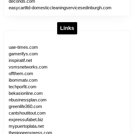
deconds.com
easycartltd-domesticcleaningservicesedinburgh.com
Links
uae-times.com
gamerifys.com
inspiratif.net
vsmsnetworks.com
offthem.com
ibommatv.com
techporfit.com
bekasionline.com
nbusinessplan.com
greenlife360.com
cantshoutitout.com
expressufabet.biz
mypuertoplata.net
thepioneerxpress.com