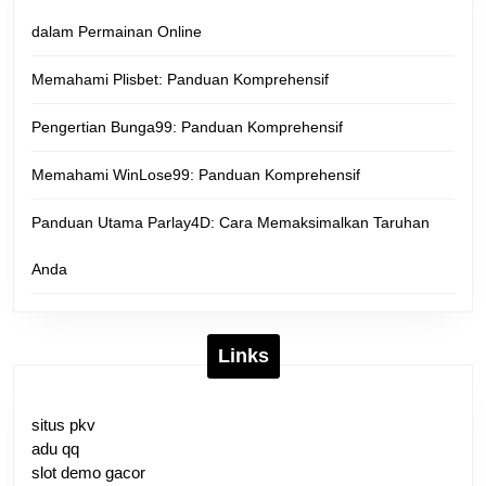
dalam Permainan Online
Memahami Plisbet: Panduan Komprehensif
Pengertian Bunga99: Panduan Komprehensif
Memahami WinLose99: Panduan Komprehensif
Panduan Utama Parlay4D: Cara Memaksimalkan Taruhan
Anda
Links
situs pkv
adu qq
slot demo gacor