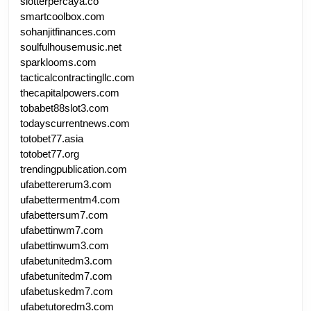
slotterpercaya.co
smartcoolbox.com
sohanjitfinances.com
soulfulhousemusic.net
sparklooms.com
tacticalcontractingllc.com
thecapitalpowers.com
tobabet88slot3.com
todayscurrentnews.com
totobet77.asia
totobet77.org
trendingpublication.com
ufabettererum3.com
ufabettermentm4.com
ufabettersum7.com
ufabettinwm7.com
ufabettinwum3.com
ufabetunitedm3.com
ufabetunitedm7.com
ufabetuskedm7.com
ufabetutoredm3.com