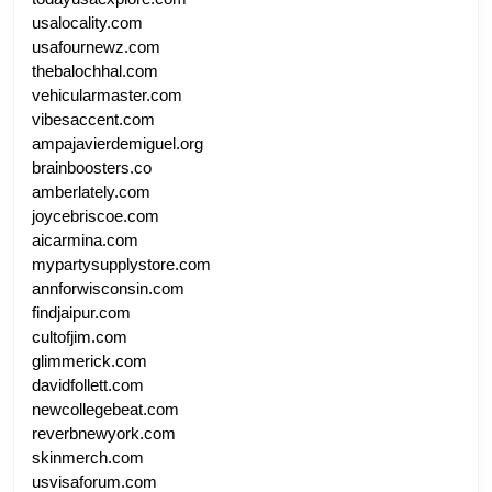
usalocality.com
usafournewz.com
thebalochhal.com
vehicularmaster.com
vibesaccent.com
ampajavierdemiguel.org
brainboosters.co
amberlately.com
joycebriscoe.com
aicarmina.com
mypartysupplystore.com
annforwisconsin.com
findjaipur.com
cultofjim.com
glimmerick.com
davidfollett.com
newcollegebeat.com
reverbnewyork.com
skinmerch.com
usvisaforum.com