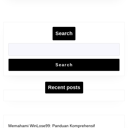
Search
Search
Recent posts
Memahami WinLose99: Panduan Komprehensif