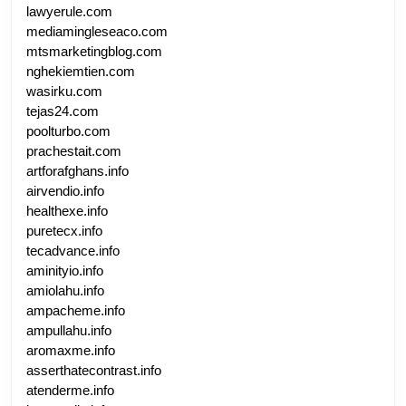
lawyerule.com
mediamingleseaco.com
mtsmarketingblog.com
nghekiemtien.com
wasirku.com
tejas24.com
poolturbo.com
prachestait.com
artforafghans.info
airvendio.info
healthexe.info
puretecx.info
tecadvance.info
aminityio.info
amiolahu.info
ampacheme.info
ampullahu.info
aromaxme.info
asserthatecontrast.info
atenderme.info