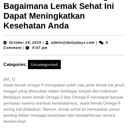
Bagaimana Lemak Sehat Ini
Dapat Meningkatkan
Kesehatan Anda
October
admin@dailyplay
October 29, 2025
|
admin@dailyplayz.com
|
0
29,
Comment
|
9:57 pm
2025
Categories:
Uncategorized
[ad_1]
Asam lemak omega-9 merupakan salah satu jenis lemak tak jenuh
tunggal yang ditemukan dalam berbagai minyak dan makanan.
Meskipun asam lemak Omega-3 dan Omega-6 mendapat banyak
perhatian karena manfaat kesehatannya, asam lemak Omega-9
sering kali diabaikan. Namun, lemak sehat ini memainkan peran
penting dalam menjaga kesehatan dan kesejahteraan secara
keseluruhan.