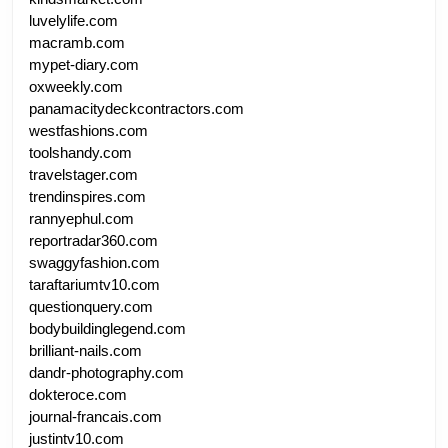
luvelylife.com
macramb.com
mypet-diary.com
oxweekly.com
panamacitydeckcontractors.com
westfashions.com
toolshandy.com
travelstager.com
trendinspires.com
rannyephul.com
reportradar360.com
swaggyfashion.com
taraftariumtv10.com
questionquery.com
bodybuildinglegend.com
brilliant-nails.com
dandr-photography.com
dokteroce.com
journal-francais.com
justintv10.com