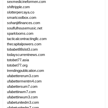
sexmedicineformen.com
shiftripple.com
slotterpercaya.co
smartcoolbox.com
sohanjitfinances.com
soulfulhousemusic.net
sparklooms.com
tacticalcontractingllc.com
thecapitalpowers.com
tobabet88slot3.com
todayscurrentnews.com
totobet77.asia
totobet77.org
trendingpublication.com
ufabettererum3.com
ufabettermentm4.com
ufabettersum7.com
ufabettinwm7.com
ufabettinwum3.com
ufabetunitedm3.com
ufabetunitedm7.com