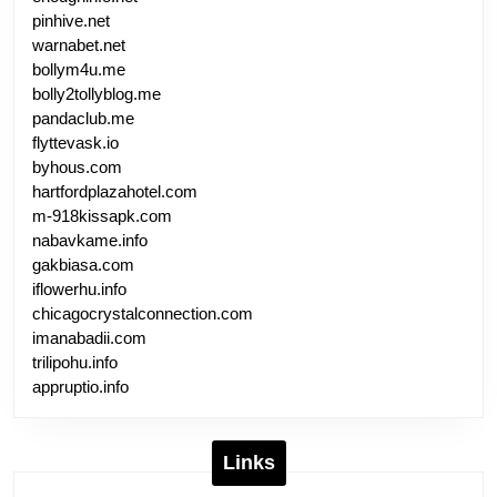
pinhive.net
warnabet.net
bollym4u.me
bolly2tollyblog.me
pandaclub.me
flyttevask.io
byhous.com
hartfordplazahotel.com
m-918kissapk.com
nabavkame.info
gakbiasa.com
iflowerhu.info
chicagocrystalconnection.com
imanabadii.com
trilipohu.info
appruptio.info
Links