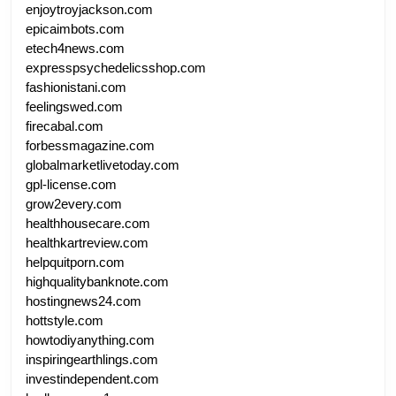
enjoytroyjackson.com
epicaimbots.com
etech4news.com
expresspsychedelicsshop.com
fashionistani.com
feelingswed.com
firecabal.com
forbessmagazine.com
globalmarketlivetoday.com
gpl-license.com
grow2every.com
healthhousecare.com
healthkartreview.com
helpquitporn.com
highqualitybanknote.com
hostingnews24.com
hottstyle.com
howtodiyanything.com
inspiringearthlings.com
investindependent.com