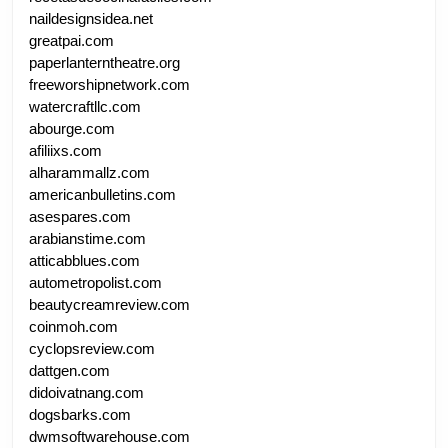
naildesignsidea.net
greatpai.com
paperlanterntheatre.org
freeworshipnetwork.com
watercraftllc.com
abourge.com
afiliixs.com
alharammallz.com
americanbulletins.com
asespares.com
arabianstime.com
atticabblues.com
autometropolist.com
beautycreamreview.com
coinmoh.com
cyclopsreview.com
dattgen.com
didoivatnang.com
dogsbarks.com
dwmsoftwarehouse.com