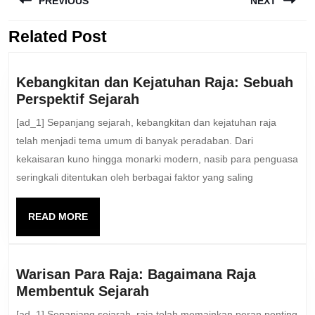
PREVIOUS
NEXT
navigation
Related Post
Previous
Next
post:
post:
Kebangkitan dan Kejatuhan Raja: Sebuah
Kebangkitan
Perspektif Sejarah
dan
[ad_1] Sepanjang sejarah, kebangkitan dan kejatuhan raja
Kejatuhan
telah menjadi tema umum di banyak peradaban. Dari
Raja:
kekaisaran kuno hingga monarki modern, nasib para penguasa
Sebuah
seringkali ditentukan oleh berbagai faktor yang saling
Perspektif
Sejarah
READ
READ MORE
MORE
Warisan Para Raja: Bagaimana Raja
Warisan
Membentuk Sejarah
Para
[ad_1] Sepanjang sejarah, raja telah memainkan peran penting