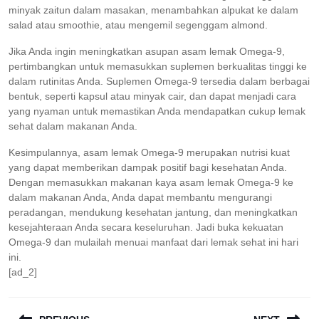
minyak zaitun dalam masakan, menambahkan alpukat ke dalam
salad atau smoothie, atau mengemil segenggam almond.
Jika Anda ingin meningkatkan asupan asam lemak Omega-9,
pertimbangkan untuk memasukkan suplemen berkualitas tinggi ke
dalam rutinitas Anda. Suplemen Omega-9 tersedia dalam berbagai
bentuk, seperti kapsul atau minyak cair, dan dapat menjadi cara
yang nyaman untuk memastikan Anda mendapatkan cukup lemak
sehat dalam makanan Anda.
Kesimpulannya, asam lemak Omega-9 merupakan nutrisi kuat
yang dapat memberikan dampak positif bagi kesehatan Anda.
Dengan memasukkan makanan kaya asam lemak Omega-9 ke
dalam makanan Anda, Anda dapat membantu mengurangi
peradangan, mendukung kesehatan jantung, dan meningkatkan
kesejahteraan Anda secara keseluruhan. Jadi buka kekuatan
Omega-9 dan mulailah menuai manfaat dari lemak sehat ini hari
ini.
[ad_2]
Post