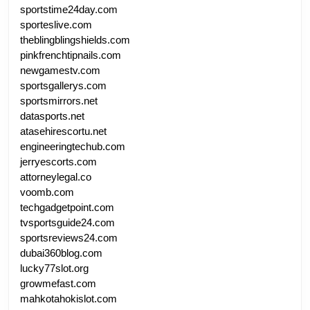
sportstime24day.com
sporteslive.com
theblingblingshields.com
pinkfrenchtipnails.com
newgamestv.com
sportsgallerys.com
sportsmirrors.net
datasports.net
atasehirescortu.net
engineeringtechub.com
jerryescorts.com
attorneylegal.co
voomb.com
techgadgetpoint.com
tvsportsguide24.com
sportsreviews24.com
dubai360blog.com
lucky77slot.org
growmefast.com
mahkotahokislot.com