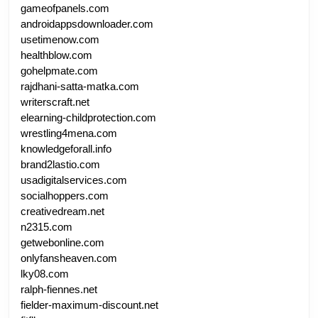
gameofpanels.com
androidappsdownloader.com
usetimenow.com
healthblow.com
gohelpmate.com
rajdhani-satta-matka.com
writerscraft.net
elearning-childprotection.com
wrestling4mena.com
knowledgeforall.info
brand2lastio.com
usadigitalservices.com
socialhoppers.com
creativedream.net
n2315.com
getwebonline.com
onlyfansheaven.com
lky08.com
ralph-fiennes.net
fielder-maximum-discount.net