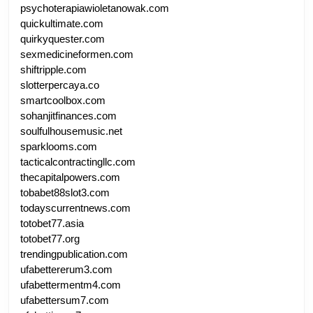
psychoterapiawioletanowak.com
quickultimate.com
quirkyquester.com
sexmedicineformen.com
shiftripple.com
slotterpercaya.co
smartcoolbox.com
sohanjitfinances.com
soulfulhousemusic.net
sparklooms.com
tacticalcontractingllc.com
thecapitalpowers.com
tobabet88slot3.com
todayscurrentnews.com
totobet77.asia
totobet77.org
trendingpublication.com
ufabettererum3.com
ufabettermentm4.com
ufabettersum7.com