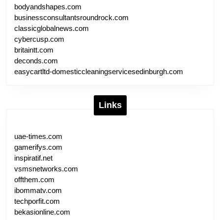
bodyandshapes.com
businessconsultantsroundrock.com
classicglobalnews.com
cybercusp.com
britaintt.com
deconds.com
easycartltd-domesticcleaningservicesedinburgh.com
Links
uae-times.com
gamerifys.com
inspiratif.net
vsmsnetworks.com
offthem.com
ibommatv.com
techporfit.com
bekasionline.com