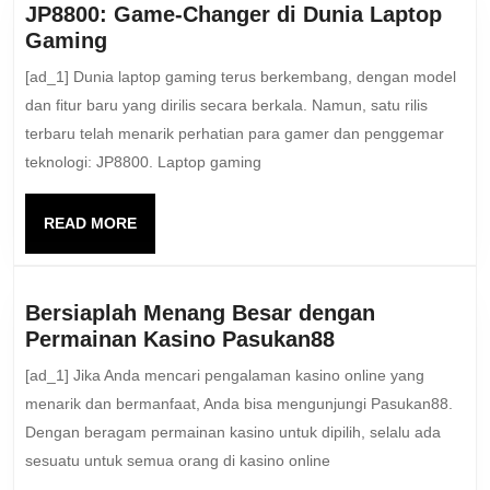
JP8800: Game-Changer di Dunia Laptop
JP8800:
Gaming
Game-
[ad_1] Dunia laptop gaming terus berkembang, dengan model
Changer
dan fitur baru yang dirilis secara berkala. Namun, satu rilis
di
terbaru telah menarik perhatian para gamer dan penggemar
Dunia
teknologi: JP8800. Laptop gaming
Laptop
Gaming
READ
READ MORE
MORE
Bersiaplah Menang Besar dengan
Bersiaplah
Permainan Kasino Pasukan88
Menang
[ad_1] Jika Anda mencari pengalaman kasino online yang
Besar
menarik dan bermanfaat, Anda bisa mengunjungi Pasukan88.
dengan
Dengan beragam permainan kasino untuk dipilih, selalu ada
Permainan
sesuatu untuk semua orang di kasino online
Kasino