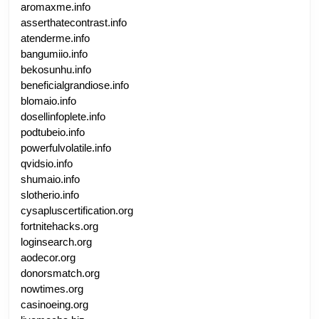
aromaxme.info
asserthatecontrast.info
atenderme.info
bangumiio.info
bekosunhu.info
beneficialgrandiose.info
blomaio.info
dosellinfoplete.info
podtubeio.info
powerfulvolatile.info
qvidsio.info
shumaio.info
slotherio.info
cysapluscertification.org
fortnitehacks.org
loginsearch.org
aodecor.org
donorsmatch.org
nowtimes.org
casinoeing.org