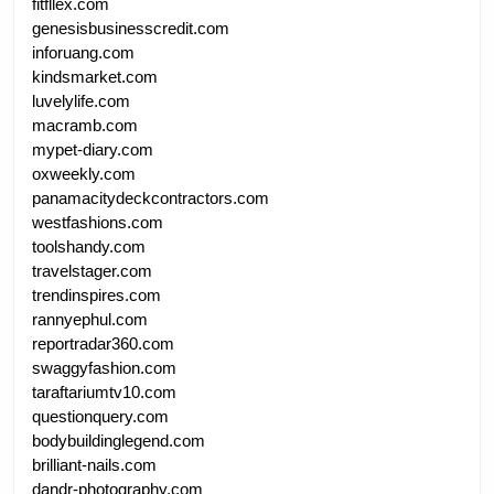
fitfllex.com
genesisbusinesscredit.com
inforuang.com
kindsmarket.com
luvelylife.com
macramb.com
mypet-diary.com
oxweekly.com
panamacitydeckcontractors.com
westfashions.com
toolshandy.com
travelstager.com
trendinspires.com
rannyephul.com
reportradar360.com
swaggyfashion.com
taraftariumtv10.com
questionquery.com
bodybuildinglegend.com
brilliant-nails.com
dandr-photography.com