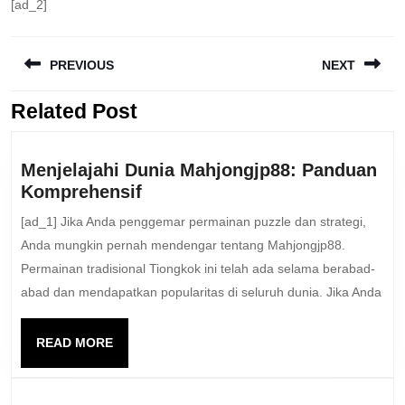
[ad_2]
Post
PREVIOUS
NEXT
navigation
Related Post
Previous
Next
post:
post:
Menjelajahi Dunia Mahjongjp88: Panduan
Menjelajahi
Komprehensif
Dunia
[ad_1] Jika Anda penggemar permainan puzzle dan strategi,
Mahjongjp88:
Anda mungkin pernah mendengar tentang Mahjongjp88.
Panduan
Permainan tradisional Tiongkok ini telah ada selama berabad-
Komprehensif
abad dan mendapatkan popularitas di seluruh dunia. Jika Anda
READ
READ MORE
MORE