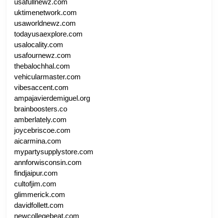
usafullnewz.com
uktimenetwork.com
usaworldnewz.com
todayusaexplore.com
usalocality.com
usafournewz.com
thebalochhal.com
vehicularmaster.com
vibesaccent.com
ampajavierdemiguel.org
brainboosters.co
amberlately.com
joycebriscoe.com
aicarmina.com
mypartysupplystore.com
annforwisconsin.com
findjaipur.com
cultofjim.com
glimmerick.com
davidfollett.com
newcollegebeat.com