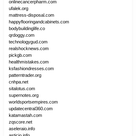
onlinecancerpharm.com
ufalek.org
mattress-disposal.com
happyflooringandcabinets.com
bodybuildinglife.co
qrdoggy.com
technologygud.com
realshocknews.com
pickgb.com
healthmistakes.com
ksfashiondresses.com
patterntrader.org
cnhpa.net
sitalotus.com
supernotes.org
worldsportsempires.com
updatecentral360.com
katamastah.com
zqscore.net
aseleraio.info
asticio.info