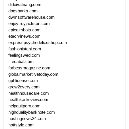
didoivatnang.com
dogsbarks.com
dwmsoftwarehouse.com
enjoytroyjackson.com
epicaimbots.com
etech4news.com
expresspsychedelicsshop.com
fashionistani.com
feelingswed.com
firecabal.com
forbessmagazine.com
globalmarketlivetoday.com
gpl-license.com
grow2every.com
healthhousecare.com
healthkartreview.com
helpquitporn.com
highqualitybanknote.com
hostingnews24.com
hottstyle.com