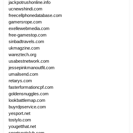
jackpotrushonline.info
ucnewshindi.com
freecellphonedatabase.com
gamersrope.com
exellewebmedia.com
free-gamestop.com
sinbadtravels.com
ukmagzine.com
wareztech.org
usabestnetwork.com
jessepinkmanoutfit.com
umailsend.com
retarys.com
fasterformationcpf.com
goldensnuggles.com
lookbattlemap.com
buyrdpservice.com
yesport.net
tostylo.com
yougetthat.net
sportsnetclub.com