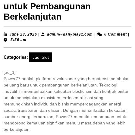
untuk Pembangunan
Berkelanjutan
June
admin@dailyplayz.c
June 23, 2026
|
admin@dailyplayz.com
|
0 Comment
|
23,
5:56 am
2026
Categories:
Judi Slot
[ad_1]
Power77 adalah platform revolusioner yang berpotensi membuka
peluang baru untuk pembangunan berkelanjutan. Teknologi
inovatif ini memanfaatkan kekuatan blockchain dan kontrak pintar
untuk menciptakan ekosistem terdesentralisasi yang
memungkinkan individu dan bisnis memperdagangkan energi
secara transparan dan efisien. Dengan memanfaatkan kekuatan
sumber energi terbarukan, Power77 memiliki kemampuan untuk
mendorong kemajuan signifikan menuju masa depan yang lebih
berkelanjutan.