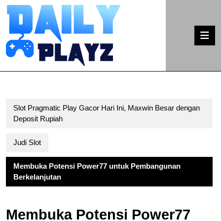
Skip
to
content
O
Skip
B
to
content
Slot Pragmatic Play Gacor Hari Ini, Maxwin Besar dengan
Deposit Rupiah
Judi Slot
Membuka Potensi Power77 untuk Pembangunan
Berkelanjutan
Membuka Potensi Power77