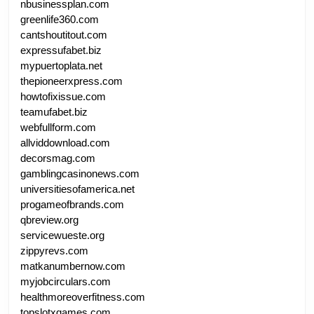
nbusinessplan.com
greenlife360.com
cantshoutitout.com
expressufabet.biz
mypuertoplata.net
thepioneerxpress.com
howtofixissue.com
teamufabet.biz
webfullform.com
allviddownload.com
decorsmag.com
gamblingcasinonews.com
universitiesofamerica.net
progameofbrands.com
qbreview.org
servicewueste.org
zippyrevs.com
matkanumbernow.com
myjobcirculars.com
healthmoreoverfitness.com
topslotxgames.com