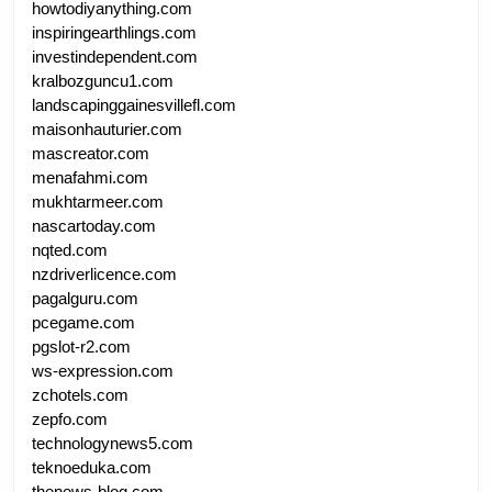
howtodiyanything.com
inspiringearthlings.com
investindependent.com
kralbozguncu1.com
landscapinggainesvillefl.com
maisonhauturier.com
mascreator.com
menafahmi.com
mukhtarmeer.com
nascartoday.com
nqted.com
nzdriverlicence.com
pagalguru.com
pcegame.com
pgslot-r2.com
ws-expression.com
zchotels.com
zepfo.com
technologynews5.com
teknoeduka.com
thenews-blog.com