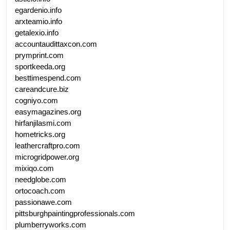
egardenio.info
arxteamio.info
getalexio.info
accountaudittaxcon.com
prymprint.com
sportkeeda.org
besttimespend.com
careandcure.biz
cogniyo.com
easymagazines.org
hirfanjilasmi.com
hometricks.org
leathercraftpro.com
microgridpower.org
mixiqo.com
needglobe.com
ortocoach.com
passionawe.com
pittsburghpaintingprofessionals.com
plumberryworks.com