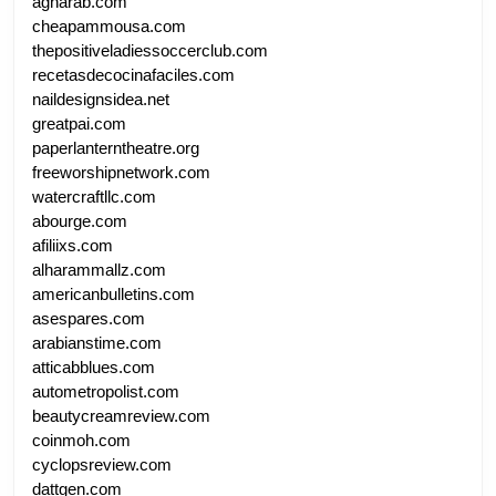
agharab.com
cheapammousa.com
thepositiveladiessoccerclub.com
recetasdecocinafaciles.com
naildesignsidea.net
greatpai.com
paperlanterntheatre.org
freeworshipnetwork.com
watercraftllc.com
abourge.com
afiliixs.com
alharammallz.com
americanbulletins.com
asespares.com
arabianstime.com
atticabblues.com
autometropolist.com
beautycreamreview.com
coinmoh.com
cyclopsreview.com
dattgen.com