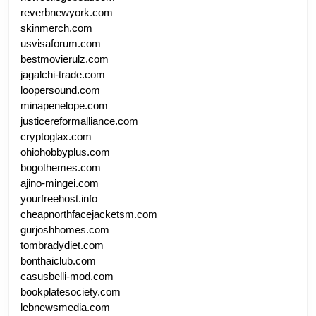
reverbnewyork.com
skinmerch.com
usvisaforum.com
bestmovierulz.com
jagalchi-trade.com
loopersound.com
minapenelope.com
justicereformalliance.com
cryptoglax.com
ohiohobbyplus.com
bogothemes.com
ajino-mingei.com
yourfreehost.info
cheapnorthfacejacketsm.com
gurjoshhomes.com
tombradydiet.com
bonthaiclub.com
casusbelli-mod.com
bookplatesociety.com
lebnewsmedia.com