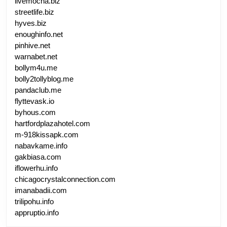
livemocha.biz
streetlife.biz
hyves.biz
enoughinfo.net
pinhive.net
warnabet.net
bollym4u.me
bolly2tollyblog.me
pandaclub.me
flyttevask.io
byhous.com
hartfordplazahotel.com
m-918kissapk.com
nabavkame.info
gakbiasa.com
iflowerhu.info
chicagocrystalconnection.com
imanabadii.com
trilipohu.info
appruptio.info