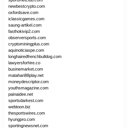
newbestcrypto.com
oxfordsave.com
iclassicgames.com
saung-artikel.com
fasthokivip2.com
observersports.com
cryptominingplus.com
aquinoticiaspe.com
longhairedfrenchbulldog.com
lawyersforhire.co
businemarket.com
matahari88play.net
moneydescriptor.com
youthsmagazine.com
painaidee.net
sportsdarkest.com
webtoon.biz
thesportswires.com
hyungpro.com
sportingnewsnet.com