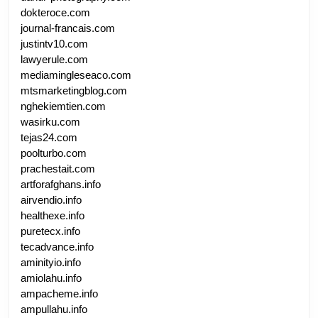
dokteroce.com
journal-francais.com
justintv10.com
lawyerule.com
mediamingleseaco.com
mtsmarketingblog.com
nghekiemtien.com
wasirku.com
tejas24.com
poolturbo.com
prachestait.com
artforafghans.info
airvendio.info
healthexe.info
puretecx.info
tecadvance.info
aminityio.info
amiolahu.info
ampacheme.info
ampullahu.info