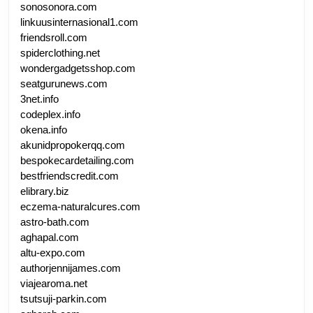
sonosonora.com
linkuusinternasional1.com
friendsroll.com
spiderclothing.net
wondergadgetsshop.com
seatgurunews.com
3net.info
codeplex.info
okena.info
akunidpropokerqq.com
bespokecardetailing.com
bestfriendscredit.com
elibrary.biz
eczema-naturalcures.com
astro-bath.com
aghapal.com
altu-expo.com
authorjennijames.com
viajearoma.net
tsutsuji-parkin.com