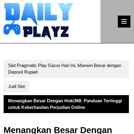
Skip
to
content
O
Skip
B
to
content
Slot Pragmatic Play Gacor Hari Ini, Maxwin Besar dengan
Deposit Rupiah
Judi Slot
Menangkan Besar Dengan Hoki368: Panduan Tertinggi
untuk Keberhasilan Perjudian Online
Menangkan Besar Dengan