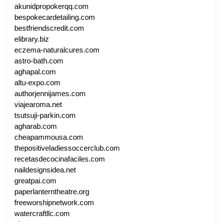
akunidpropokerqq.com
bespokecardetailing.com
bestfriendscredit.com
elibrary.biz
eczema-naturalcures.com
astro-bath.com
aghapal.com
altu-expo.com
authorjennijames.com
viajearoma.net
tsutsuji-parkin.com
agharab.com
cheapammousa.com
thepositiveladiessoccerclub.com
recetasdecocinafaciles.com
naildesignsidea.net
greatpai.com
paperlanterntheatre.org
freeworshipnetwork.com
watercraftllc.com