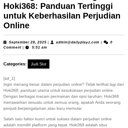
Hoki368: Panduan Tertinggi
untuk Keberhasilan Perjudian
Online
September
admin@dailypl
September 28, 2025
|
admin@dailyplayz.com
|
0
28,
Comment
|
5:51 am
2025
Categories:
Judi Slot
[ad_1]
Ingin menang besar dalam perjudian online? Tidak terlihat lagi dari
Hoki368, panduan utama untuk kesuksesan perjudian online.
Dengan berbagai macam permainan dan opsi taruhan, Hoki368
menawarkan sesuatu untuk semua orang, apakah Anda seorang
penjudi berpengalaman atau baru memulai.
Salah satu faktor kunci untuk sukses dalam perjudian online
adalah memilih platform yang tepat. Hoki368 adalah situs