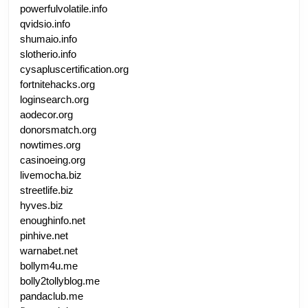
powerfulvolatile.info
qvidsio.info
shumaio.info
slotherio.info
cysapluscertification.org
fortnitehacks.org
loginsearch.org
aodecor.org
donorsmatch.org
nowtimes.org
casinoeing.org
livemocha.biz
streetlife.biz
hyves.biz
enoughinfo.net
pinhive.net
warnabet.net
bollym4u.me
bolly2tollyblog.me
pandaclub.me