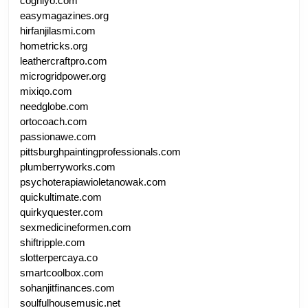
cogniyo.com
easymagazines.org
hirfanjilasmi.com
hometricks.org
leathercraftpro.com
microgridpower.org
mixiqo.com
needglobe.com
ortocoach.com
passionawe.com
pittsburghpaintingprofessionals.com
plumberryworks.com
psychoterapiawioletanowak.com
quickultimate.com
quirkyquester.com
sexmedicineformen.com
shiftripple.com
slotterpercaya.co
smartcoolbox.com
sohanjitfinances.com
soulfulhousemusic.net