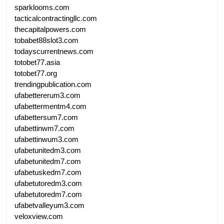
sparklooms.com
tacticalcontractingllc.com
thecapitalpowers.com
tobabet88slot3.com
todayscurrentnews.com
totobet77.asia
totobet77.org
trendingpublication.com
ufabettererum3.com
ufabettermentm4.com
ufabettersum7.com
ufabettinwm7.com
ufabettinwum3.com
ufabetunitedm3.com
ufabetunitedm7.com
ufabetuskedm7.com
ufabetutoredm3.com
ufabetutoredm7.com
ufabetvalleyum3.com
veloxview.com