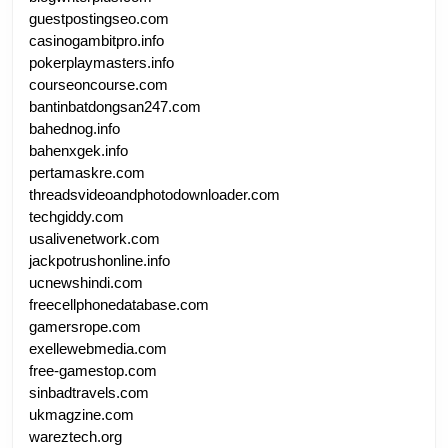
guestpostingseo.com
casinogambitpro.info
pokerplaymasters.info
courseoncourse.com
bantinbatdongsan247.com
bahednog.info
bahenxgek.info
pertamaskre.com
threadsvideoandphotodownloader.com
techgiddy.com
usalivenetwork.com
jackpotrushonline.info
ucnewshindi.com
freecellphonedatabase.com
gamersrope.com
exellewebmedia.com
free-gamestop.com
sinbadtravels.com
ukmagzine.com
wareztech.org