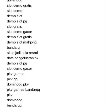
dominoqq
slot demo gratis
slot demo
demo slot
demo slot pg
slot gratis
slot demo gacor
demo slot gratis
demo slot mahjong
bandarq
situs judi bola resmi
data pengeluaran hk
demo slot pg
slot demo gacor
pkv games
pkv qq
dominoqq pkv
pkv games bandarqq
pkv
dominoqq
bandarqq