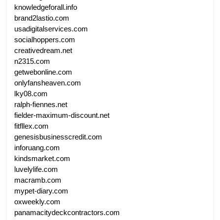
knowledgeforall.info
brand2lastio.com
usadigitalservices.com
socialhoppers.com
creativedream.net
n2315.com
getwebonline.com
onlyfansheaven.com
lky08.com
ralph-fiennes.net
fielder-maximum-discount.net
fitfllex.com
genesisbusinesscredit.com
inforuang.com
kindsmarket.com
luvelylife.com
macramb.com
mypet-diary.com
oxweekly.com
panamacitydeckcontractors.com