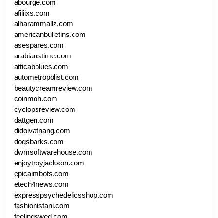
abourge.com
afiliixs.com
alharammallz.com
americanbulletins.com
asespares.com
arabianstime.com
atticabblues.com
autometropolist.com
beautycreamreview.com
coinmoh.com
cyclopsreview.com
dattgen.com
didoivatnang.com
dogsbarks.com
dwmsoftwarehouse.com
enjoytroyjackson.com
epicaimbots.com
etech4news.com
expresspsychedelicsshop.com
fashionistani.com
feelingswed.com