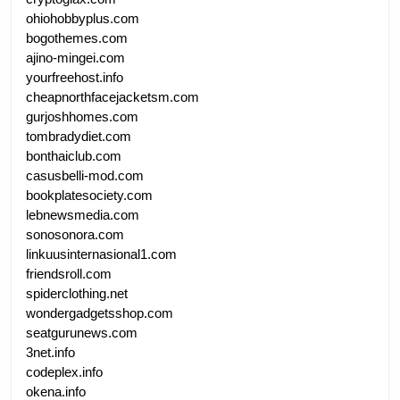
ohiohobbyplus.com
bogothemes.com
ajino-mingei.com
yourfreehost.info
cheapnorthfacejacketsm.com
gurjoshhomes.com
tombradydiet.com
bonthaiclub.com
casusbelli-mod.com
bookplatesociety.com
lebnewsmedia.com
sonosonora.com
linkuusinternasional1.com
friendsroll.com
spiderclothing.net
wondergadgetsshop.com
seatgurunews.com
3net.info
codeplex.info
okena.info