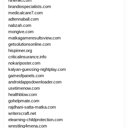
nineniki.com
brandiospecialists.com
medicalcare7.com
adtennaball.com
nabzah.com
mongive.com
matkagameresultsview.com
getsolutionsonline.com
hispinner.org
criticalinsurance.info
nokariposter.com
kalyan-guessing-nightplay.com
gameofpanels.com
androidappsdownloader.com
usetimenow.com
healthblow.com
gohelpmate.com
rajdhani-satta-matka.com
writerscraft.net
elearning-childprotection.com
wrestling4mena.com