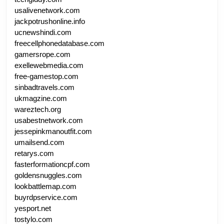
usalivenetwork.com
jackpotrushonline.info
ucnewshindi.com
freecellphonedatabase.com
gamersrope.com
exellewebmedia.com
free-gamestop.com
sinbadtravels.com
ukmagzine.com
wareztech.org
usabestnetwork.com
jessepinkmanoutfit.com
umailsend.com
retarys.com
fasterformationcpf.com
goldensnuggles.com
lookbattlemap.com
buyrdpservice.com
yesport.net
tostylo.com