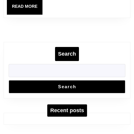
Menuju
READ
READ MORE
MORE
Kesuksesan
Search
Search
Recent posts