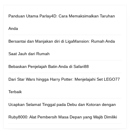
Panduan Utama Parlay4D: Cara Memaksimalkan Taruhan
Anda
Bersantai dan Manjakan diri di LigaMansion: Rumah Anda
Saat Jauh dari Rumah
Bebaskan Penjelajah Batin Anda di Safari88
Dari Star Wars hingga Harry Potter: Menjelajahi Set LEGO77
Terbaik
Ucapkan Selamat Tinggal pada Debu dan Kotoran dengan
Ruby8000: Alat Pembersih Masa Depan yang Wajib Dimiliki