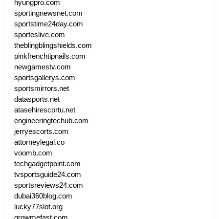
hyungpro.com
sportingnewsnet.com
sportstime24day.com
sporteslive.com
theblingblingshields.com
pinkfrenchtipnails.com
newgamestv.com
sportsgallerys.com
sportsmirrors.net
datasports.net
atasehirescortu.net
engineeringtechub.com
jerryescorts.com
attorneylegal.co
voomb.com
techgadgetpoint.com
tvsportsguide24.com
sportsreviews24.com
dubai360blog.com
lucky77slot.org
growmefast.com