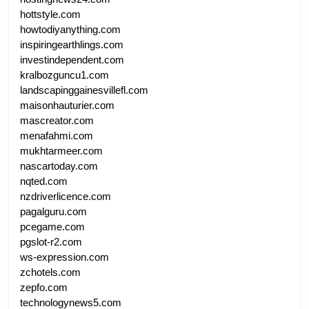
hottstyle.com
howtodiyanything.com
inspiringearthlings.com
investindependent.com
kralbozguncu1.com
landscapinggainesvillefl.com
maisonhauturier.com
mascreator.com
menafahmi.com
mukhtarmeer.com
nascartoday.com
nqted.com
nzdriverlicence.com
pagalguru.com
pcegame.com
pgslot-r2.com
ws-expression.com
zchotels.com
zepfo.com
technologynews5.com