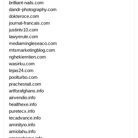
brilliant-nails.com
dandr-photography.com
dokteroce.com
journal-francais.com
justintv10.com
lawyerule.com
mediamingleseaco.com
mtsmarketingblog.com
nghekiemtien.com
wasirku.com
tejas24.com
poolturbo.com
prachestait.com
artforafghans.info
airvendio.info
healthexe.info
puretecx.info
tecadvance.info
aminityio.info
amiolahu.info