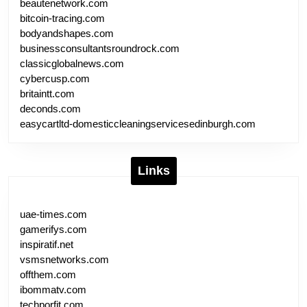
beautenetwork.com
bitcoin-tracing.com
bodyandshapes.com
businessconsultantsroundrock.com
classicglobalnews.com
cybercusp.com
britaintt.com
deconds.com
easycartltd-domesticcleaningservicesedinburgh.com
Links
uae-times.com
gamerifys.com
inspiratif.net
vsmsnetworks.com
offthem.com
ibommatv.com
techporfit.com