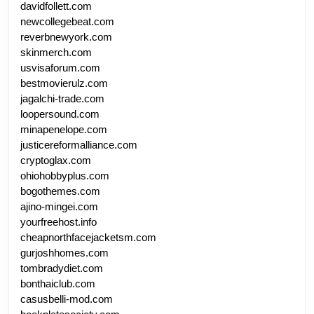
davidfollett.com
newcollegebeat.com
reverbnewyork.com
skinmerch.com
usvisaforum.com
bestmovierulz.com
jagalchi-trade.com
loopersound.com
minapenelope.com
justicereformalliance.com
cryptoglax.com
ohiohobbyplus.com
bogothemes.com
ajino-mingei.com
yourfreehost.info
cheapnorthfacejacketsm.com
gurjoshhomes.com
tombradydiet.com
bonthaiclub.com
casusbelli-mod.com