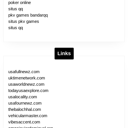
poker online
situs qq
pkv games bandarqq
situs pkv games
situs qq
Links
usafullnewz.com
uktimenetwork.com
usaworldnewz.com
todayusaexplore.com
usalocality.com
usafournewz.com
thebalochhal.com
vehicularmaster.com
vibesaccent.com