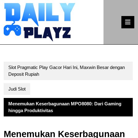
Skip
to
content
O
Skip
B
to
content
Slot Pragmatic Play Gacor Hari Ini, Maxwin Besar dengan
Deposit Rupiah
Judi Slot
Menemukan Keserbagunaan MPO8080: Dari Gaming
hingga Produktivitas
Menemukan Keserbagunaan