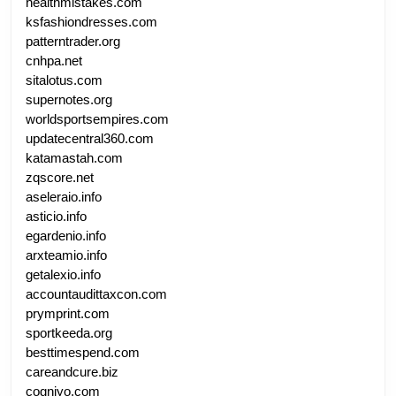
healthmistakes.com
ksfashiondresses.com
patterntrader.org
cnhpa.net
sitalotus.com
supernotes.org
worldsportsempires.com
updatecentral360.com
katamastah.com
zqscore.net
aseleraio.info
asticio.info
egardenio.info
arxteamio.info
getalexio.info
accountaudittaxcon.com
prymprint.com
sportkeeda.org
besttimespend.com
careandcure.biz
cogniyo.com