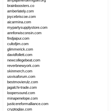
ampajavierdemiguel.org
brainboosters.co
amberlately.com
joycebriscoe.com
aicarmina.com
mypartysupplystore.com
annforwisconsin.com
findjaipur.com
cultofjim.com
glimmerick.com
davidfollett.com
newcollegebeat.com
reverbnewyork.com
skinmerch.com
usvisaforum.com
bestmovierulz.com
jagalchi-trade.com
loopersound.com
minapenelope.com
justicereformalliance.com
cryptoglax.com