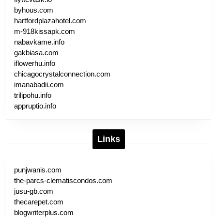
byhous.com
hartfordplazahotel.com
m-918kissapk.com
nabavkame.info
gakbiasa.com
iflowerhu.info
chicagocrystalconnection.com
imanabadii.com
trilipohu.info
appruptio.info
Links
punjwanis.com
the-parcs-clematiscondos.com
jusu-gb.com
thecarepet.com
blogwriterplus.com