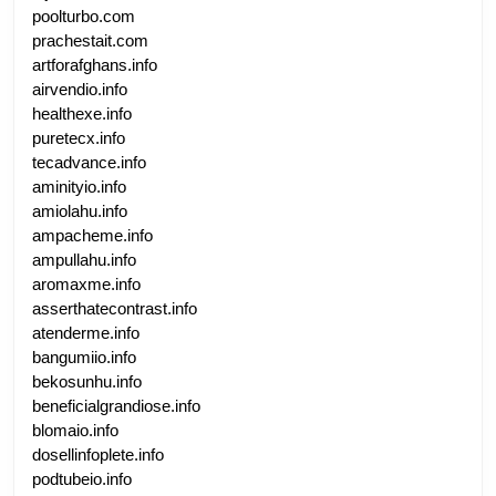
poolturbo.com
prachestait.com
artforafghans.info
airvendio.info
healthexe.info
puretecx.info
tecadvance.info
aminityio.info
amiolahu.info
ampacheme.info
ampullahu.info
aromaxme.info
asserthatecontrast.info
atenderme.info
bangumiio.info
bekosunhu.info
beneficialgrandiose.info
blomaio.info
dosellinfoplete.info
podtubeio.info