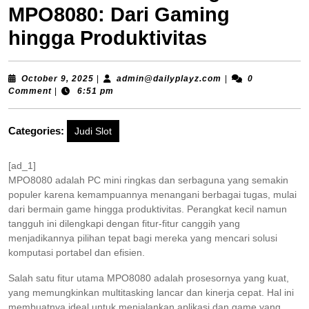
MPO8080: Dari Gaming
hingga Produktivitas
October
admin@dailyplayz
October 9, 2025
|
admin@dailyplayz.com
|
0
9,
Comment
|
6:51 pm
2025
Categories:
Judi Slot
[ad_1]
MPO8080 adalah PC mini ringkas dan serbaguna yang semakin
populer karena kemampuannya menangani berbagai tugas, mulai
dari bermain game hingga produktivitas. Perangkat kecil namun
tangguh ini dilengkapi dengan fitur-fitur canggih yang
menjadikannya pilihan tepat bagi mereka yang mencari solusi
komputasi portabel dan efisien.
Salah satu fitur utama MPO8080 adalah prosesornya yang kuat,
yang memungkinkan multitasking lancar dan kinerja cepat. Hal ini
membuatnya ideal untuk menjalankan aplikasi dan game yang