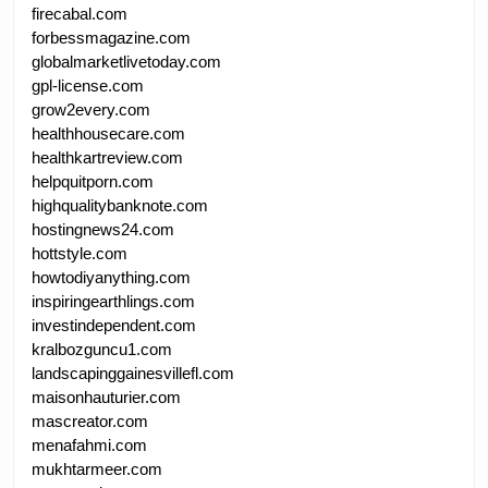
firecabal.com
forbessmagazine.com
globalmarketlivetoday.com
gpl-license.com
grow2every.com
healthhousecare.com
healthkartreview.com
helpquitporn.com
highqualitybanknote.com
hostingnews24.com
hottstyle.com
howtodiyanything.com
inspiringearthlings.com
investindependent.com
kralbozguncu1.com
landscapinggainesvillefl.com
maisonhauturier.com
mascreator.com
menafahmi.com
mukhtarmeer.com