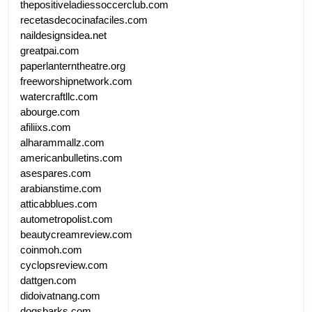
thepositiveladiessoccerclub.com
recetasdecocinafaciles.com
naildesignsidea.net
greatpai.com
paperlanterntheatre.org
freeworshipnetwork.com
watercraftllc.com
abourge.com
afiliixs.com
alharammallz.com
americanbulletins.com
asespares.com
arabianstime.com
atticabblues.com
autometropolist.com
beautycreamreview.com
coinmoh.com
cyclopsreview.com
dattgen.com
didoivatnang.com
dogsbarks.com