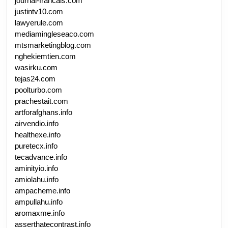
journal-francais.com
justintv10.com
lawyerule.com
mediamingleseaco.com
mtsmarketingblog.com
nghekiemtien.com
wasirku.com
tejas24.com
poolturbo.com
prachestait.com
artforafghans.info
airvendio.info
healthexe.info
puretecx.info
tecadvance.info
aminityio.info
amiolahu.info
ampacheme.info
ampullahu.info
aromaxme.info
asserthatecontrast.info