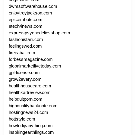
dwmsoftwarehouse.com
enjoytroyjackson.com
epicaimbots.com
etech4news.com
expresspsychedelicsshop.com
fashionistani.com
feelingswed.com
firecabal.com
forbessmagazine.com
globalmarketlivetoday.com
gpl-license.com
grow2every.com
healthhousecare.com
healthkartreview.com
helpquitporn.com
highqualitybanknote.com
hostingnews24.com
hottstyle.com
howtodiyanything.com
inspiringearthlings.com