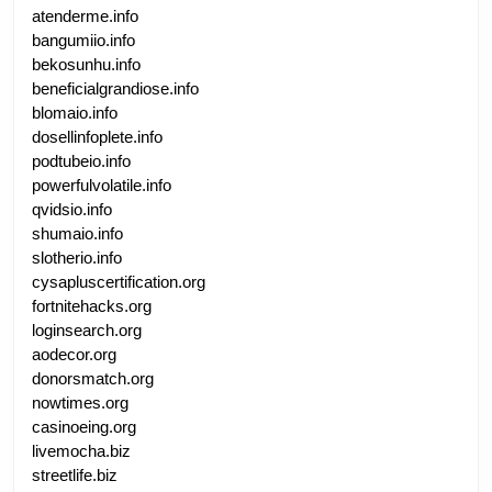
atenderme.info
bangumiio.info
bekosunhu.info
beneficialgrandiose.info
blomaio.info
dosellinfoplete.info
podtubeio.info
powerfulvolatile.info
qvidsio.info
shumaio.info
slotherio.info
cysapluscertification.org
fortnitehacks.org
loginsearch.org
aodecor.org
donorsmatch.org
nowtimes.org
casinoeing.org
livemocha.biz
streetlife.biz