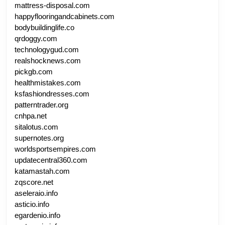
mattress-disposal.com
happyflooringandcabinets.com
bodybuildinglife.co
qrdoggy.com
technologygud.com
realshocknews.com
pickgb.com
healthmistakes.com
ksfashiondresses.com
patterntrader.org
cnhpa.net
sitalotus.com
supernotes.org
worldsportsempires.com
updatecentral360.com
katamastah.com
zqscore.net
aseleraio.info
asticio.info
egardenio.info