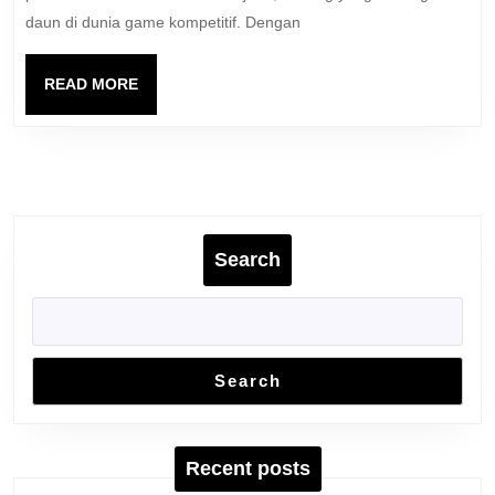
Diwaspadai
daun di dunia game kompetitif. Dengan
di
Turnamen
Esports
READ
READ MORE
MORE
Search
Search
Recent posts