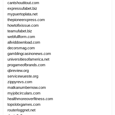
cantshoutitout.com
expressufabet.biz
mypuertoplata.net
thepioneerxpress.com
howtofixissue.com
teamufabet.biz
webfullform.com
allviddownload.com
decorsmag.com
gamblingcasinonews.com
universitiesofamerica.net
progameofbrands.com
qbreview.org
servicewueste.org
zippyrevs.com
matkanumbernow.com
myjobcirculars.com
healthmoreoverfitness.com
topslotxgames.com
routerloggnet.net