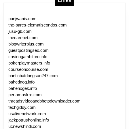
Links
punjwanis.com
the-parcs-clematiscondos.com
jusu-gb.com
thecarepet.com
blogwriterplus.com
guestpostingseo.com
casinogambitpro.info
pokerplaymasters.info
courseoncourse.com
bantinbatdongsan247.com
bahednog.info
bahenxgek.info
pertamaskre.com
threadsvideoandphotodownloader.com
techgiddy.com
usalivenetwork.com
jackpotrushonline.info
ucnewshindi.com