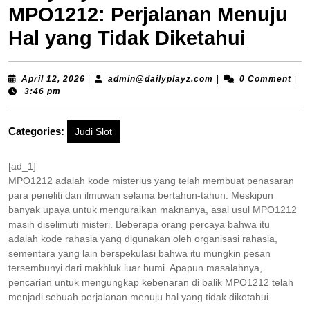
MPO1212: Perjalanan Menuju
Hal yang Tidak Diketahui
April
admin@dailyplayz.c
April 12, 2026
|
admin@dailyplayz.com
|
0 Comment
|
12,
3:46 pm
2026
Categories:
Judi Slot
[ad_1]
MPO1212 adalah kode misterius yang telah membuat penasaran
para peneliti dan ilmuwan selama bertahun-tahun. Meskipun
banyak upaya untuk menguraikan maknanya, asal usul MPO1212
masih diselimuti misteri. Beberapa orang percaya bahwa itu
adalah kode rahasia yang digunakan oleh organisasi rahasia,
sementara yang lain berspekulasi bahwa itu mungkin pesan
tersembunyi dari makhluk luar bumi. Apapun masalahnya,
pencarian untuk mengungkap kebenaran di balik MPO1212 telah
menjadi sebuah perjalanan menuju hal yang tidak diketahui.