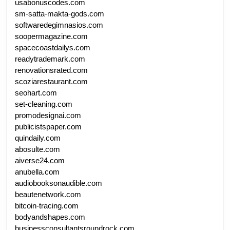
usabonuscodes.com
sm-satta-makta-gods.com
softwaredegimnasios.com
soopermagazine.com
spacecoastdailys.com
readytrademark.com
renovationsrated.com
scoziarestaurant.com
seohart.com
set-cleaning.com
promodesignai.com
publicistspaper.com
quindaily.com
abosulte.com
aiverse24.com
anubella.com
audiobooksonaudible.com
beautenetwork.com
bitcoin-tracing.com
bodyandshapes.com
businessconsultantsroundrock.com