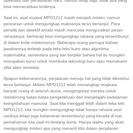
spekulasi dan perdebatan baru, namun tetap saja, tidak ada yang
bisa memecahkan kodenya.
Saat ini, asal muasal MPO1212 masih menjadi misteri, namun
pencarian untuk mengungkap maknanya terus berlanjut. Para
peneliti dan detektif amatir masih mencoba menguraikan pesan
rahasianya, berharap bisa mengungkap rahasia yang tersembunyi
di dalam kode misteriusnya. Beberapa orang percaya bahwa
jawabannya terletak pada teks-teks kuno atau algoritma
matematika, sementara yang lain berpikir bahwa hal itu mungkin
merupakan kunci untuk membuka teknologi baru atau memahami
sifat alam semesta.
Apapun kebenarannya, perjalanan menuju hal yang tidak diketahui
terus berlanjut. Misteri MPO1212 telah menangkap imajinasi
banyak orang di seluruh dunia, menginspirasi mereka untuk
mendorong batas-batas pengetahuan dan menjelajahi kedalaman
keingintahuan manusia. Saat kita menggali lebih dalam teka-teki
MPO1212, kita mungkin mengungkap tidak hanya rahasia asal
usulnya tetapi juga kebenaran tersembunyi yang berada di luar
pemahaman kita saat ini tentang dunia. Hanya waktu yang akan
mengungkap misteri apa yang menanti kita dalam perjalanan