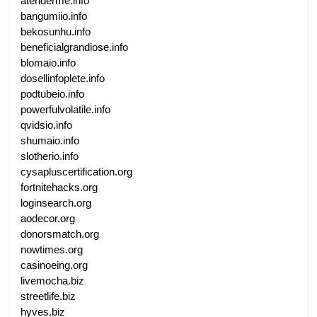
atenderme.info
bangumiio.info
bekosunhu.info
beneficialgrandiose.info
blomaio.info
dosellinfoplete.info
podtubeio.info
powerfulvolatile.info
qvidsio.info
shumaio.info
slotherio.info
cysapluscertification.org
fortnitehacks.org
loginsearch.org
aodecor.org
donorsmatch.org
nowtimes.org
casinoeing.org
livemocha.biz
streetlife.biz
hyves.biz