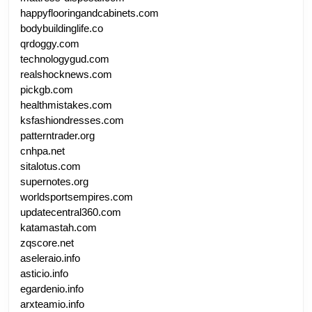
happyflooringandcabinets.com
bodybuildinglife.co
qrdoggy.com
technologygud.com
realshocknews.com
pickgb.com
healthmistakes.com
ksfashiondresses.com
patterntrader.org
cnhpa.net
sitalotus.com
supernotes.org
worldsportsempires.com
updatecentral360.com
katamastah.com
zqscore.net
aseleraio.info
asticio.info
egardenio.info
arxteamio.info