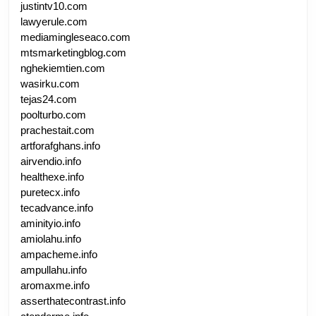
justintv10.com
lawyerule.com
mediamingleseaco.com
mtsmarketingblog.com
nghekiemtien.com
wasirku.com
tejas24.com
poolturbo.com
prachestait.com
artforafghans.info
airvendio.info
healthexe.info
puretecx.info
tecadvance.info
aminityio.info
amiolahu.info
ampacheme.info
ampullahu.info
aromaxme.info
asserthatecontrast.info