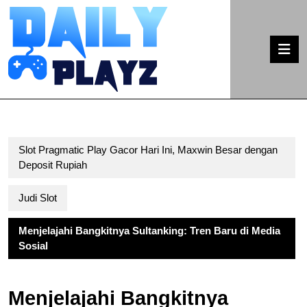
Skip
to
content
O
Skip
B
to
content
Slot Pragmatic Play Gacor Hari Ini, Maxwin Besar dengan
Deposit Rupiah
Judi Slot
Menjelajahi Bangkitnya Sultanking: Tren Baru di Media
Sosial
Menjelajahi Bangkitnya