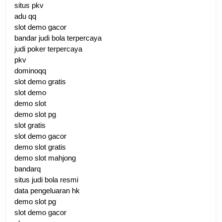
situs pkv
adu qq
slot demo gacor
bandar judi bola terpercaya
judi poker terpercaya
pkv
dominoqq
slot demo gratis
slot demo
demo slot
demo slot pg
slot gratis
slot demo gacor
demo slot gratis
demo slot mahjong
bandarq
situs judi bola resmi
data pengeluaran hk
demo slot pg
slot demo gacor