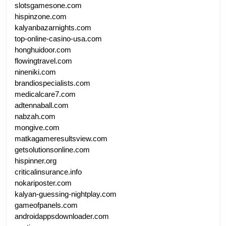
slotsgamesone.com
hispinzone.com
kalyanbazarnights.com
top-online-casino-usa.com
honghuidoor.com
flowingtravel.com
nineniki.com
brandiospecialists.com
medicalcare7.com
adtennaball.com
nabzah.com
mongive.com
matkagameresultsview.com
getsolutionsonline.com
hispinner.org
criticalinsurance.info
nokariposter.com
kalyan-guessing-nightplay.com
gameofpanels.com
androidappsdownloader.com