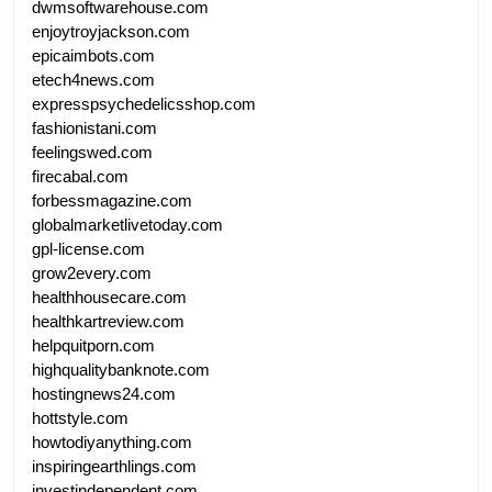
dwmsoftwarehouse.com
enjoytroyjackson.com
epicaimbots.com
etech4news.com
expresspsychedelicsshop.com
fashionistani.com
feelingswed.com
firecabal.com
forbessmagazine.com
globalmarketlivetoday.com
gpl-license.com
grow2every.com
healthhousecare.com
healthkartreview.com
helpquitporn.com
highqualitybanknote.com
hostingnews24.com
hottstyle.com
howtodiyanything.com
inspiringearthlings.com
investindependent.com