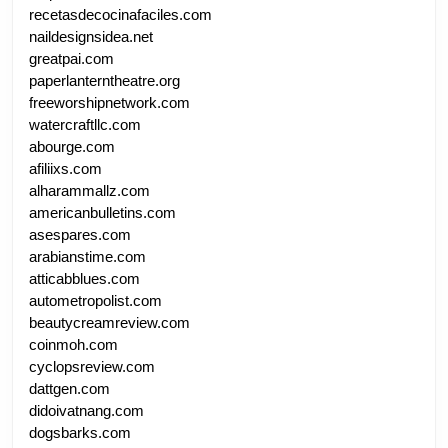
recetasdecocinafaciles.com
naildesignsidea.net
greatpai.com
paperlanterntheatre.org
freeworshipnetwork.com
watercraftllc.com
abourge.com
afiliixs.com
alharammallz.com
americanbulletins.com
asespares.com
arabianstime.com
atticabblues.com
autometropolist.com
beautycreamreview.com
coinmoh.com
cyclopsreview.com
dattgen.com
didoivatnang.com
dogsbarks.com