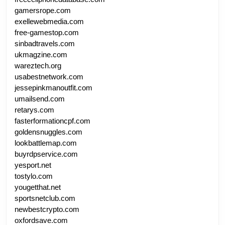
gamersrope.com
exellewebmedia.com
free-gamestop.com
sinbadtravels.com
ukmagzine.com
wareztech.org
usabestnetwork.com
jessepinkmanoutfit.com
umailsend.com
retarys.com
fasterformationcpf.com
goldensnuggles.com
lookbattlemap.com
buyrdpservice.com
yesport.net
tostylo.com
yougetthat.net
sportsnetclub.com
newbestcrypto.com
oxfordsave.com