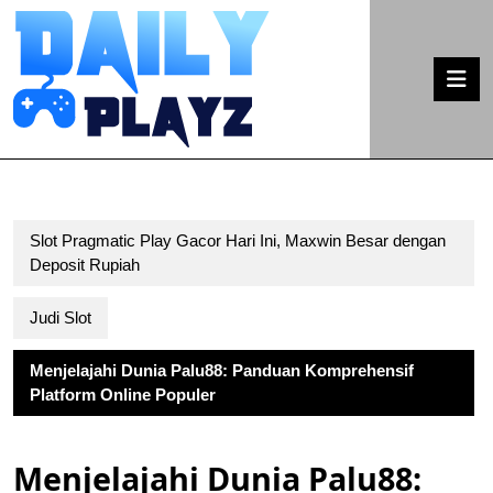
Skip
to
content
O
Skip
B
to
content
Slot Pragmatic Play Gacor Hari Ini, Maxwin Besar dengan
Deposit Rupiah
Judi Slot
Menjelajahi Dunia Palu88: Panduan Komprehensif
Platform Online Populer
Menjelajahi Dunia Palu88: