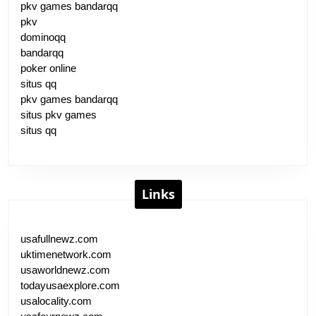
pkv games bandarqq
pkv
dominoqq
bandarqq
poker online
situs qq
pkv games bandarqq
situs pkv games
situs qq
Links
usafullnewz.com
uktimenetwork.com
usaworldnewz.com
todayusaexplore.com
usalocality.com