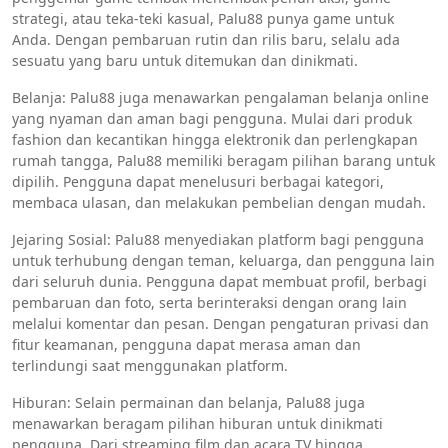
strategi, atau teka-teki kasual, Palu88 punya game untuk
Anda. Dengan pembaruan rutin dan rilis baru, selalu ada
sesuatu yang baru untuk ditemukan dan dinikmati.
Belanja: Palu88 juga menawarkan pengalaman belanja online
yang nyaman dan aman bagi pengguna. Mulai dari produk
fashion dan kecantikan hingga elektronik dan perlengkapan
rumah tangga, Palu88 memiliki beragam pilihan barang untuk
dipilih. Pengguna dapat menelusuri berbagai kategori,
membaca ulasan, dan melakukan pembelian dengan mudah.
Jejaring Sosial: Palu88 menyediakan platform bagi pengguna
untuk terhubung dengan teman, keluarga, dan pengguna lain
dari seluruh dunia. Pengguna dapat membuat profil, berbagi
pembaruan dan foto, serta berinteraksi dengan orang lain
melalui komentar dan pesan. Dengan pengaturan privasi dan
fitur keamanan, pengguna dapat merasa aman dan
terlindungi saat menggunakan platform.
Hiburan: Selain permainan dan belanja, Palu88 juga
menawarkan beragam pilihan hiburan untuk dinikmati
pengguna. Dari streaming film dan acara TV hingga