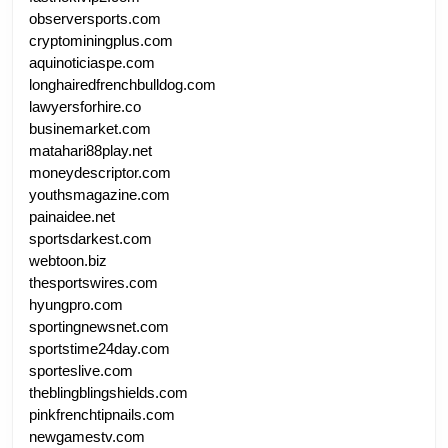
observersports.com
cryptominingplus.com
aquinoticiaspe.com
longhairedfrenchbulldog.com
lawyersforhire.co
businemarket.com
matahari88play.net
moneydescriptor.com
youthsmagazine.com
painaidee.net
sportsdarkest.com
webtoon.biz
thesportswires.com
hyungpro.com
sportingnewsnet.com
sportstime24day.com
sporteslive.com
theblingblingshields.com
pinkfrenchtipnails.com
newgamestv.com