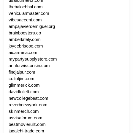
usafournewz.com
thebalochhal.com
vehicularmaster.com
vibesaccent.com
ampajavierdemiguel.org
brainboosters.co
amberlately.com
joycebriscoe.com
aicarmina.com
mypartysupplystore.com
annforwisconsin.com
findjaipur.com
cultofjim.com
glimmerick.com
davidfollett.com
newcollegebeat.com
reverbnewyork.com
skinmerch.com
usvisaforum.com
bestmovierulz.com
jagalchi-trade.com