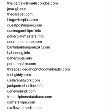
the-parcs-clematiscondos.com
jusu-gb.com
thecarepet.com
blogwriterplus.com
guestpostingseo.com
casinogambitpro.info
pokerplaymasters.info
courseoncourse.com
bantinbatdongsan247.com
bahednog.info
bahenxgek.info
pertamaskre.com
threadsvideoandphotodownloader.com
techgiddy.com
usalivenetwork.com
jackpotrushonline.info
ucnewshindi.com
freecellphonedatabase.com
gamersrope.com
exellewebmedia.com