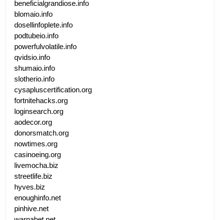
beneficialgrandiose.info
blomaio.info
dosellinfoplete.info
podtubeio.info
powerfulvolatile.info
qvidsio.info
shumaio.info
slotherio.info
cysapluscertification.org
fortnitehacks.org
loginsearch.org
aodecor.org
donorsmatch.org
nowtimes.org
casinoeing.org
livemocha.biz
streetlife.biz
hyves.biz
enoughinfo.net
pinhive.net
warnabet.net