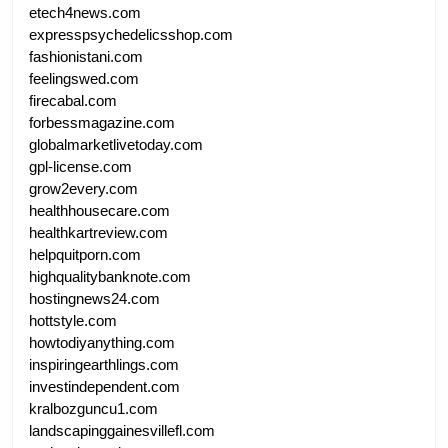
etech4news.com
expresspsychedelicsshop.com
fashionistani.com
feelingswed.com
firecabal.com
forbessmagazine.com
globalmarketlivetoday.com
gpl-license.com
grow2every.com
healthhousecare.com
healthkartreview.com
helpquitporn.com
highqualitybanknote.com
hostingnews24.com
hottstyle.com
howtodiyanything.com
inspiringearthlings.com
investindependent.com
kralbozguncu1.com
landscapinggainesvillefl.com