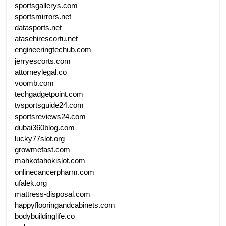
sportsgallerys.com
sportsmirrors.net
datasports.net
atasehirescortu.net
engineeringtechub.com
jerryescorts.com
attorneylegal.co
voomb.com
techgadgetpoint.com
tvsportsguide24.com
sportsreviews24.com
dubai360blog.com
lucky77slot.org
growmefast.com
mahkotahokislot.com
onlinecancerpharm.com
ufalek.org
mattress-disposal.com
happyflooringandcabinets.com
bodybuildinglife.co