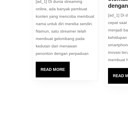
[ad_1] Di dunia streaming
mengambil
dengan
online, ada banyak pembuat
kedutan
[ad_1] Di 
konten yang mencoba membuat
cepat saat 
nama untuk diri mereka sendiri.
menjadi bag
Namun, satu streamer telah
kehidupan k
membuat gelombang pada
smartphone
kedutan dan menawan
inovasi te
penonton dengan perpaduan
membuat hi
READ
READ MORE
MORE
READ 