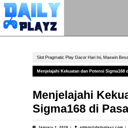
Skip
to
content
Skip
to
content
Slot Pragmatic Play Gacor Hari Ini, Maxwin Bes
Menjelajahi Kekuatan dan Potensi Sigma168 di
Menjelajahi Keku
Sigma168 di Pasar
January
ad
January 1, 2026
|
admin@dailyplayz.com
|