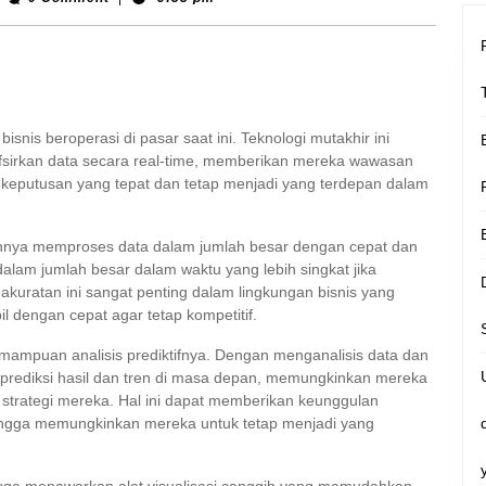
snis beroperasi di pasar saat ini. Teknologi mutakhir ini
irkan data secara real-time, memberikan mereka wawasan
eputusan yang tepat dan tetap menjadi yang terdepan dalam
nnya memproses data dalam jumlah besar dengan cepat dan
i dalam jumlah besar dalam waktu yang lebih singkat jika
kuratan ini sangat penting dalam lingkungan bisnis yang
l dengan cepat agar tetap kompetitif.
ampuan analisis prediktifnya. Dengan menganalisis data dan
prediksi hasil dan tren di masa depan, memungkinkan mereka
strategi mereka. Hal ini dapat memberikan keunggulan
ehingga memungkinkan mereka untuk tetap menjadi yang