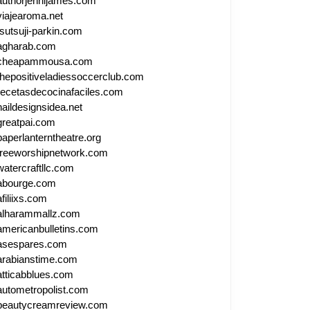
authorjennijames.com
viajearoma.net
tsutsuji-parkin.com
agharab.com
cheapammousa.com
thepositiveladiessoccerclub.com
recetasdecocinafaciles.com
naildesignsidea.net
greatpai.com
paperlanterntheatre.org
freeworshipnetwork.com
watercraftllc.com
abourge.com
afiliixs.com
alharammallz.com
americanbulletins.com
asespares.com
arabianstime.com
atticabblues.com
autometropolist.com
beautycreamreview.com