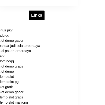
Links
situs pkv
adu qq
slot demo gacor
bandar judi bola terpercaya
judi poker terpercaya
pkv
dominoqq
slot demo gratis
slot demo
demo slot
demo slot pg
slot gratis
slot demo gacor
demo slot gratis
demo slot mahjong