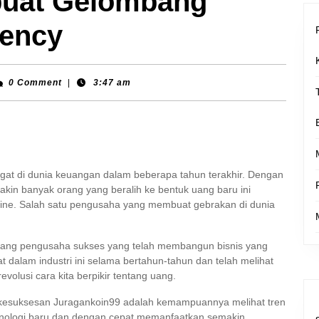
uat Gelombang
rency
n@dailyplayz.com
0 Comment
|
3:47 am
angat di dunia keuangan dalam beberapa tahun terakhir. Dengan
akin banyak orang yang beralih ke bentuk uang baru ini
nline. Salah satu pengusaha yang membuat gebrakan di dunia
eorang pengusaha sukses yang telah membangun bisnis yang
at dalam industri ini selama bertahun-tahun dan telah melihat
volusi cara kita berpikir tentang uang.
ap kesuksesan Juragankoin99 adalah kemampuannya melihat tren
teknologi baru dan dengan cepat memanfaatkan semakin