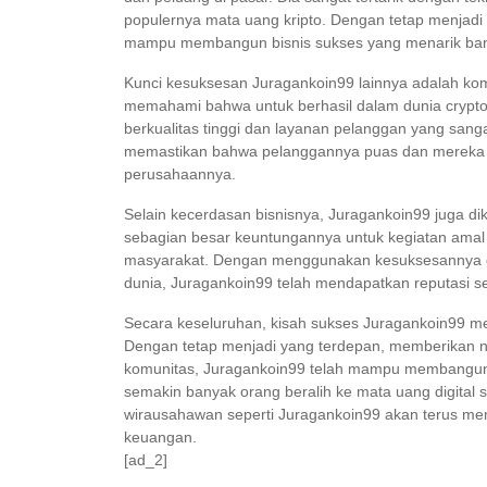
populernya mata uang kripto. Dengan tetap menjadi 
mampu membangun bisnis sukses yang menarik bany
Kunci kesuksesan Juragankoin99 lainnya adalah ko
memahami bahwa untuk berhasil dalam dunia crypto
berkualitas tinggi dan layanan pelanggan yang sang
memastikan bahwa pelanggannya puas dan mereka 
perusahaannya.
Selain kecerdasan bisnisnya, Juragankoin99 juga di
sebagian besar keuntungannya untuk kegiatan ama
masyarakat. Dengan menggunakan kesuksesannya di
dunia, Juragankoin99 telah mendapatkan reputasi seb
Secara keseluruhan, kisah sukses Juragankoin99 mer
Dengan tetap menjadi yang terdepan, memberikan n
komunitas, Juragankoin99 telah mampu membangun b
semakin banyak orang beralih ke mata uang digital s
wirausahawan seperti Juragankoin99 akan terus m
keuangan.
[ad_2]