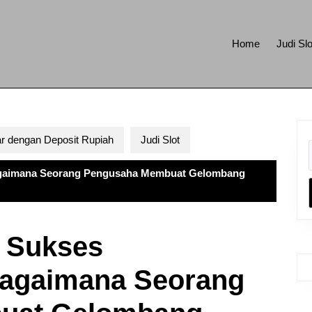
Home
Judi Slo
ar dengan Deposit Rupiah
Judi Slot
Bagaimana Seorang Pengusaha Membuat Gelombang
h Sukses
Bagaimana Seorang