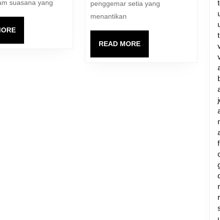
lam suasana yang
penggemar setia yang
menantikan
READ
MORE
MORE
READ
READ MORE
MORE