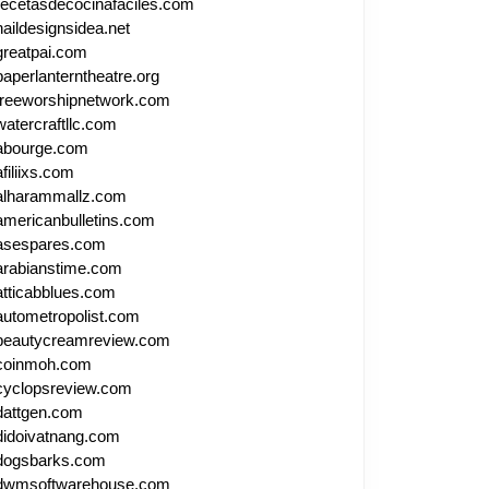
recetasdecocinafaciles.com
naildesignsidea.net
greatpai.com
paperlanterntheatre.org
freeworshipnetwork.com
watercraftllc.com
abourge.com
afiliixs.com
alharammallz.com
americanbulletins.com
asespares.com
arabianstime.com
atticabblues.com
autometropolist.com
beautycreamreview.com
coinmoh.com
cyclopsreview.com
dattgen.com
didoivatnang.com
dogsbarks.com
dwmsoftwarehouse.com