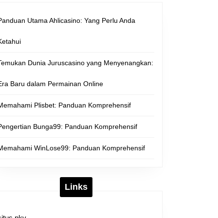
Panduan Utama Ahlicasino: Yang Perlu Anda
Ketahui
Temukan Dunia Juruscasino yang Menyenangkan:
Era Baru dalam Permainan Online
Memahami Plisbet: Panduan Komprehensif
Pengertian Bunga99: Panduan Komprehensif
Memahami WinLose99: Panduan Komprehensif
Links
situs pkv