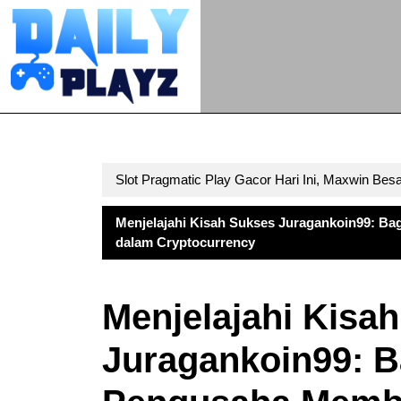
Skip
to
content
Skip
to
content
Slot Pragmatic Play Gacor Hari Ini, Maxwin Bes
Menjelajahi Kisah Sukses Juragankoin99: 
dalam Cryptocurrency
Menjelajahi Kisa
Juragankoin99: 