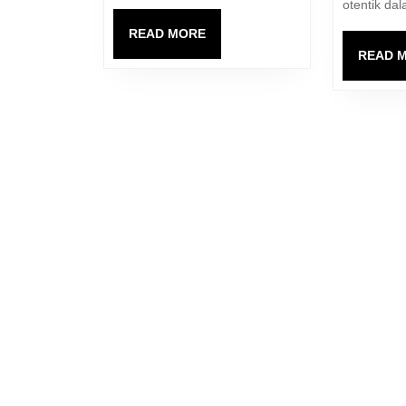
otentik da
READ
READ MORE
MORE
READ 