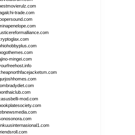
bestmovierulz.com
jagalchi-trade.com
loopersound.com
minapenelope.com
justicereformalliance.com
cryptoglax.com
ohiohobbyplus.com
bogothemes.com
ajino-mingei.com
yourfreehost.info
cheapnorthfacejacketsm.com
gurjoshhomes.com
tombradydiet.com
bonthaiclub.com
casusbelli-mod.com
bookplatesociety.com
lebnewsmedia.com
sonosonora.com
linkuusinternasional1.com
friendsroll.com