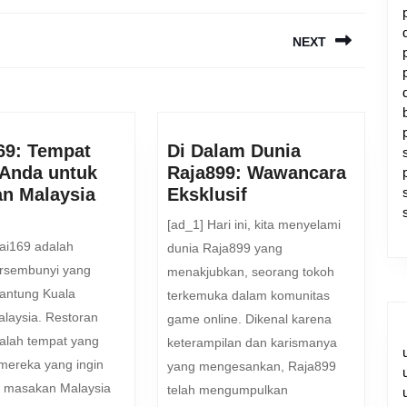
NEXT
Next
post:
69: Tempat
Di Dalam Dunia
Anda untuk
Raja899: Wawancara
Di
n Malaysia
Eksklusif
Kedai169:
Dalam
[ad_1] Hari ini, kita menyelami
Tempat
Dunia
ai169 adalah
dunia Raja899 yang
masuk
Raja899:
ersembunyi yang
menakjubkan, seorang tokoh
Anda
Wawancara
 jantung Kuala
terkemuka dalam komunitas
untuk
Eksklusif
laysia. Restoran
game online. Dikenal karena
masakan
dalah tempat yang
keterampilan dan karismanya
Malaysia
 mereka yang ingin
otentik
yang mengesankan, Raja899
 masakan Malaysia
telah mengumpulkan