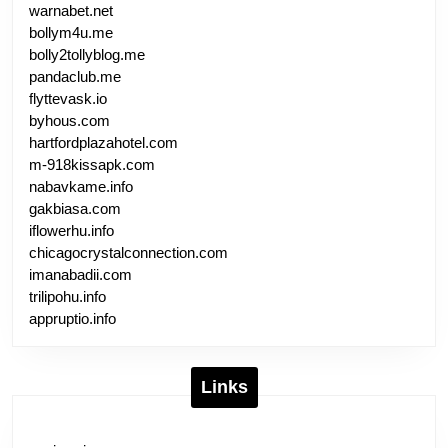
warnabet.net
bollym4u.me
bolly2tollyblog.me
pandaclub.me
flyttevask.io
byhous.com
hartfordplazahotel.com
m-918kissapk.com
nabavkame.info
gakbiasa.com
iflowerhu.info
chicagocrystalconnection.com
imanabadii.com
trilipohu.info
appruptio.info
Links