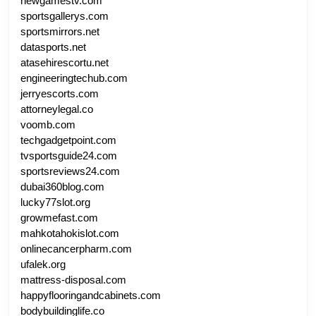
newgamestv.com
sportsgallerys.com
sportsmirrors.net
datasports.net
atasehirescortu.net
engineeringtechub.com
jerryescorts.com
attorneylegal.co
voomb.com
techgadgetpoint.com
tvsportsguide24.com
sportsreviews24.com
dubai360blog.com
lucky77slot.org
growmefast.com
mahkotahokislot.com
onlinecancerpharm.com
ufalek.org
mattress-disposal.com
happyflooringandcabinets.com
bodybuildinglife.co