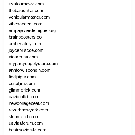
usafournewz.com
thebalochhal.com
vehicularmaster.com
vibesaccent.com
ampajavierdemiguel.org
brainboosters.co
amberlately.com
joycebriscoe.com
aicarmina.com
mypartysupplystore.com
annforwisconsin.com
findjaipur.com
cultofjim.com
glimmerick.com
davidfollett.com
newcollegebeat.com
reverbnewyork.com
skinmerch.com
usvisaforum.com
bestmovierulz.com