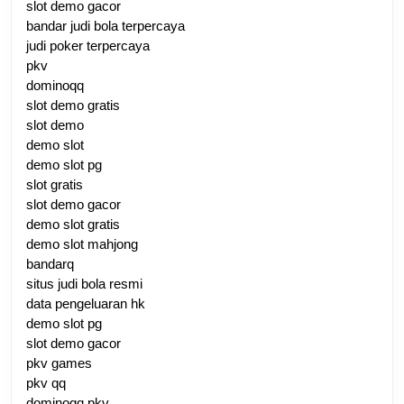
slot demo gacor
bandar judi bola terpercaya
judi poker terpercaya
pkv
dominoqq
slot demo gratis
slot demo
demo slot
demo slot pg
slot gratis
slot demo gacor
demo slot gratis
demo slot mahjong
bandarq
situs judi bola resmi
data pengeluaran hk
demo slot pg
slot demo gacor
pkv games
pkv qq
dominoqq pkv