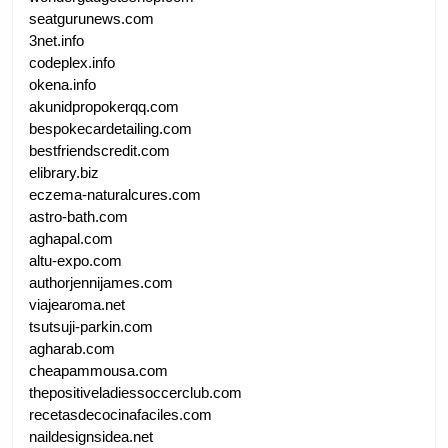
seatgurunews.com
3net.info
codeplex.info
okena.info
akunidpropokerqq.com
bespokecardetailing.com
bestfriendscredit.com
elibrary.biz
eczema-naturalcures.com
astro-bath.com
aghapal.com
altu-expo.com
authorjennijames.com
viajearoma.net
tsutsuji-parkin.com
agharab.com
cheapammousa.com
thepositiveladiessoccerclub.com
recetasdecocinafaciles.com
naildesignsidea.net