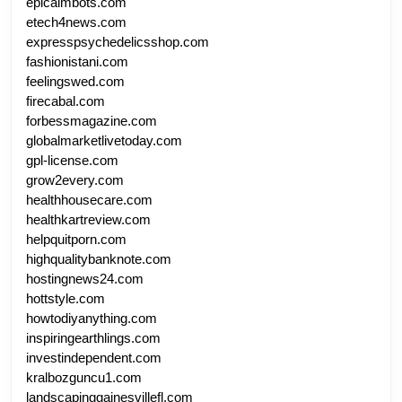
epicaimbots.com
etech4news.com
expresspsychedelicsshop.com
fashionistani.com
feelingswed.com
firecabal.com
forbessmagazine.com
globalmarketlivetoday.com
gpl-license.com
grow2every.com
healthhousecare.com
healthkartreview.com
helpquitporn.com
highqualitybanknote.com
hostingnews24.com
hottstyle.com
howtodiyanything.com
inspiringearthlings.com
investindependent.com
kralbozguncu1.com
landscapinggainesvillefl.com