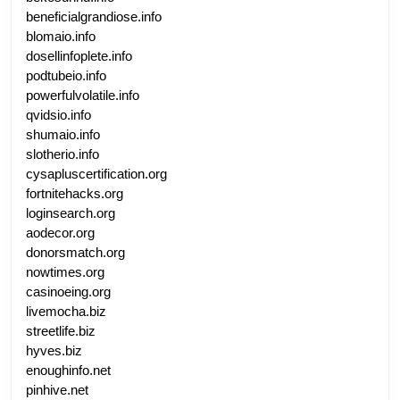
beneficialgrandiose.info
blomaio.info
dosellinfoplete.info
podtubeio.info
powerfulvolatile.info
qvidsio.info
shumaio.info
slotherio.info
cysapluscertification.org
fortnitehacks.org
loginsearch.org
aodecor.org
donorsmatch.org
nowtimes.org
casinoeing.org
livemocha.biz
streetlife.biz
hyves.biz
enoughinfo.net
pinhive.net