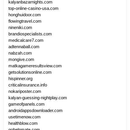
kalyanbazarnights.com
top-online-casino-usa.com
honghuidoor.com
flowingtravel.com
nineniki.com
brandiospecialists.com
medicalcare7.com
adtennaball.com
nabzah.com
mongive.com
matkagameresultsview.com
getsolutionsonline.com
hispinner.org
criticalinsurance.info
nokariposter.com
kalyan-guessing-nightplay.com
gameofpanels.com
androidappsdownloader.com
usetimenow.com
healthblow.com
gohelpmate.com