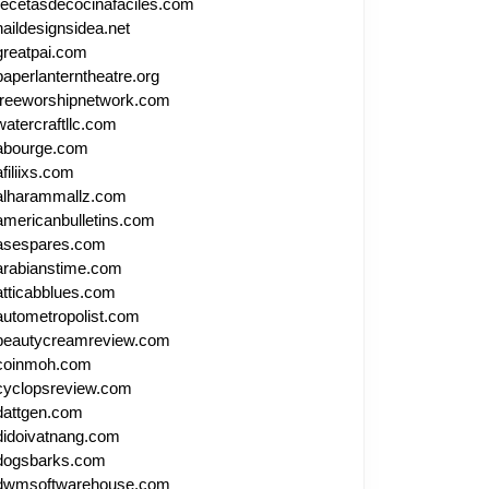
recetasdecocinafaciles.com
naildesignsidea.net
greatpai.com
paperlanterntheatre.org
freeworshipnetwork.com
watercraftllc.com
abourge.com
afiliixs.com
alharammallz.com
americanbulletins.com
asespares.com
arabianstime.com
atticabblues.com
autometropolist.com
beautycreamreview.com
coinmoh.com
cyclopsreview.com
dattgen.com
didoivatnang.com
dogsbarks.com
dwmsoftwarehouse.com