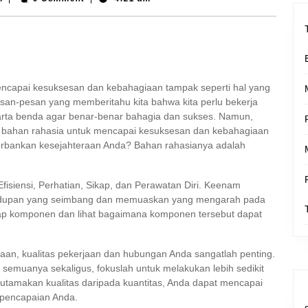
 mencapai kesuksesan dan kebahagiaan tampak seperti hal yang
esan-pesan yang memberitahu kita bahwa kita perlu bekerja
 harta benda agar benar-benar bahagia dan sukses. Namun,
 bahan rahasia untuk mencapai kesuksesan dan kebahagiaan
gorbankan kesejahteraan Anda? Bahan rahasianya adalah
fisiensi, Perhatian, Sikap, dan Perawatan Diri. Keenam
hidupan yang seimbang dan memuaskan yang mengarah pada
iap komponen dan lihat bagaimana komponen tersebut dapat
an, kualitas pekerjaan dan hubungan Anda sangatlah penting.
emuanya sekaligus, fokuslah untuk melakukan lebih sedikit
utamakan kualitas daripada kuantitas, Anda dapat mencapai
 pencapaian Anda.