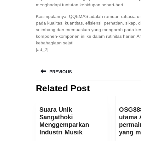
menghadapi tuntutan kehidupan sehari-hari.
Kesimpulannya, QQEMAS adalah ramuan rahasia un
pada kualitas, kuantitas, efisiensi, perhatian, sika
seimbang dan memuaskan yang mengarah pada kesuk
komponen-komponen ini ke dalam rutinitas harian 
kebahagiaan sejati.
[ad_2]
Post
PREVIOUS
navigation
Related Post
Previous
post:
Suara Unik
OSG888
Sangathoki
utama 
Menggemparkan
permai
Suara
Industri Musik
yang m
Unik