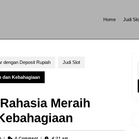
Home
Judi Slo
ar dengan Deposit Rupiah
Judi Slot
 dan Kebahagiaan
Rahasia Meraih
Kebahagiaan
admin@dailyplayz.com
m
|
0 Comment
|
4:21 am