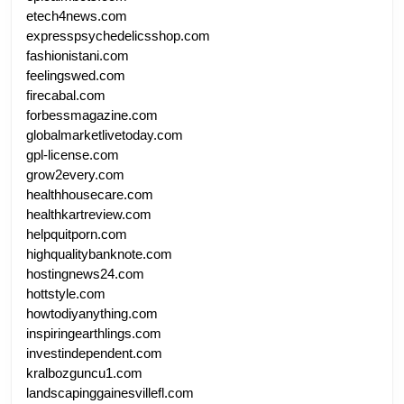
etech4news.com
expresspsychedelicsshop.com
fashionistani.com
feelingswed.com
firecabal.com
forbessmagazine.com
globalmarketlivetoday.com
gpl-license.com
grow2every.com
healthhousecare.com
healthkartreview.com
helpquitporn.com
highqualitybanknote.com
hostingnews24.com
hottstyle.com
howtodiyanything.com
inspiringearthlings.com
investindependent.com
kralbozguncu1.com
landscapinggainesvillefl.com