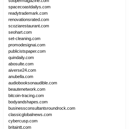
soopermagazine.com
spacecoastdailys.com
readytrademark.com
renovationsrated.com
scoziarestaurant.com
seohart.com
set-cleaning.com
promodesignai.com
publicistspaper.com
quindaily.com
abosulte.com
aiverse24.com
anubella.com
audiobooksonaudible.com
beautenetwork.com
bitcoin-tracing.com
bodyandshapes.com
businessconsultantsroundrock.com
classicglobalnews.com
cybercusp.com
britaintt.com