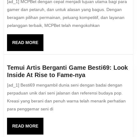
[ad_1] MCPBet dengan cepat menjadi tujuan utama bagi para
adalah
gamer dan petaruh, dan untuk alasan yang bagus. Dengan
Tujuan
beragam pilihan permainan, peluang kompetitif, dan layanan
Utama
pelanggan terbaik, MCPBet telah mengokohkan
bagi
Para
Gamer
READ
READ MORE
MORE
dan
Petaruh
Temui Artis Berganti Game Besti69: Look
Temui
Inside At Rise to Fame-nya
Artis
[ad_1] Besti69 mengambil dunia seni dengan badai dengan
Berganti
perpaduan unik dari seni jalanan dan referensi budaya pop.
Game
Kreasi yang berani dan penuh warna telah menarik perhatian
Besti69:
para penggemar seni di
Look
Inside
At
READ
READ MORE
MORE
Rise