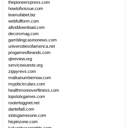
thepioneerxpress.com
howtofixissue.com
teamufabet.biz
webfullform.com
allviddownload.com
decorsmag.com
gamblingcasinonews.com
universitiesofamerica.net
progameofbrands.com
qbreview.org
servicewueste.org
zippyrevs.com
matkanumbernow.com
myjobcirculars.com
healthmoreoverfitness.com
topslotxgames.com
routerloggnet.net
dantella6.com
slotsgamesone.com
hispinzone.com
kalyanbazarnights.com