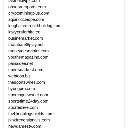
fasthokivip2.com
observersports.com
cryptominingplus.com
aquinoticiaspe.com
longhairedfrenchbulldog.com
lawyersforhire.co
businemarket.com
matahari88play.net
moneydescriptor.com
youthsmagazine.com
painaidee.net
sportsdarkest.com
webtoon.biz
thesportswires.com
hyungpro.com
sportingnewsnet.com
sportstime24day.com
sporteslive.com
theblingblingshields.com
pinkfrenchtipnails.com
newgamestv.com