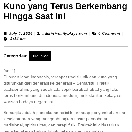
Kuno yang Terus Berkembang
Hingga Saat Ini
July
admin@dailyplayz.com
July 4, 2026
|
admin@dailyplayz.com
|
0 Comment
|
4,
8:14 am
2026
Categories:
Judi Slot
[ad_1]
Di hutan lebat Indonesia, terdapat tradisi unik dan kuno yang
diturunkan dari generasi ke generasi – Semarjitu. Praktik
tradisional ini, yang sudah ada sejak berabad-abad yang lalu,
terus berkembang di Indonesia modern, melestarikan kekayaan
warisan budaya negara ini.
Semarjitu adalah pendekatan holistik terhadap penyembuhan dan
kesejahteraan yang menggabungkan unsur pengobatan
tradisional, spiritualitas, dan terapi fisik. Praktek ini didasarkan
pada keyakinan bahwa tubuh, pikiran, dan jiwa saling