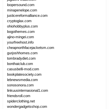
loopersound.com
minapenelope.com
justicereformalliance.com
cryptoglax.com
ohiohobbyplus.com
bogothemes.com
ajino-mingei.com
yourfreehost.info
cheapnorthfacejacketsm.com
gurjoshhomes.com
tombradydiet.com
bonthaiclub.com
casusbelli-mod.com
bookplatesociety.com
lebnewsmedia.com
sonosonora.com
linkuusinternasional1.com
friendsroll.com
spiderclothing.net
wondergadgetsshop.com