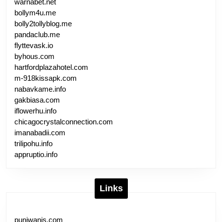
warnabet.net
bollym4u.me
bolly2tollyblog.me
pandaclub.me
flyttevask.io
byhous.com
hartfordplazahotel.com
m-918kissapk.com
nabavkame.info
gakbiasa.com
iflowerhu.info
chicagocrystalconnection.com
imanabadii.com
trilipohu.info
appruptio.info
Links
punjwanis.com