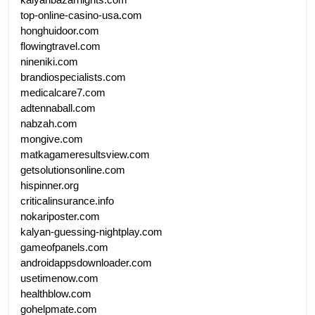
top-online-casino-usa.com
honghuidoor.com
flowingtravel.com
nineniki.com
brandiospecialists.com
medicalcare7.com
adtennaball.com
nabzah.com
mongive.com
matkagameresultsview.com
getsolutionsonline.com
hispinner.org
criticalinsurance.info
nokariposter.com
kalyan-guessing-nightplay.com
gameofpanels.com
androidappsdownloader.com
usetimenow.com
healthblow.com
gohelpmate.com