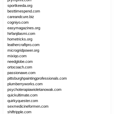
sportkeeda.org
besttimespend.com
careandcure.biz
cogniyo.com
easymagazines.org
hirfanjilasmi.com
hometricks.org
leathercraftpro.com
microgridpower.org
mixiqo.com
needglobe.com
ortocoach.com
passionawe.com
pittsburghpaintingprofessionals.com
plumberryworks.com
psychoterapiawioletanowak.com
quickultimate.com
quirkyquester.com
sexmedicineformen.com
shiftripple.com