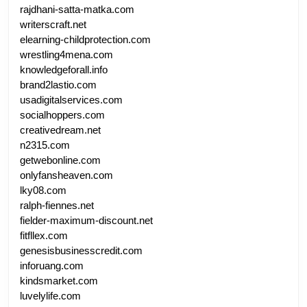
rajdhani-satta-matka.com
writerscraft.net
elearning-childprotection.com
wrestling4mena.com
knowledgeforall.info
brand2lastio.com
usadigitalservices.com
socialhoppers.com
creativedream.net
n2315.com
getwebonline.com
onlyfansheaven.com
lky08.com
ralph-fiennes.net
fielder-maximum-discount.net
fitfllex.com
genesisbusinesscredit.com
inforuang.com
kindsmarket.com
luvelylife.com