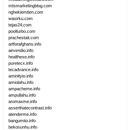
mtsmarketingblog.com
nghekiemtien.com
wasirku.com
tejas24.com
poolturbo.com
prachestait.com
artforafghans.info
airvendio.info
healthexe.info
puretecx.info
tecadvance.info
aminityio.info
amiolahu.info
ampacheme.info
ampullahu.info
aromaxme.info
asserthatecontrast.info
atenderme.info
bangumiio.info
bekosunhu.info