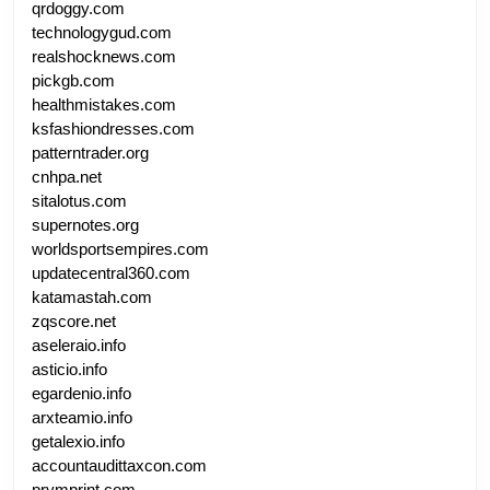
qrdoggy.com
technologygud.com
realshocknews.com
pickgb.com
healthmistakes.com
ksfashiondresses.com
patterntrader.org
cnhpa.net
sitalotus.com
supernotes.org
worldsportsempires.com
updatecentral360.com
katamastah.com
zqscore.net
aseleraio.info
asticio.info
egardenio.info
arxteamio.info
getalexio.info
accountaudittaxcon.com
prymprint.com