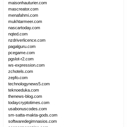
maisonhauturier.com
mascreator.com
menafahmi.com
mukhtarmeer.com
nascartoday.com
nqted.com
nzdriverlicence.com
pagalguru.com
pcegame.com
pgslot-r2.com
ws-expression.com
zchotels.com
zepfo.com
technologynews5.com
teknoeduka.com
thenews-blog.com
todaycryptotimes.com
usabonuscodes.com
sm-satta-makta-gods.com
softwaredegimnasios.com