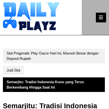
Skip
to
content
O
Skip
B
to
content
Slot Pragmatic Play Gacor Hari Ini, Maxwin Besar dengan
Deposit Rupiah
Judi Slot
Semarjitu: Tradisi Indonesia Kuno yang Terus
Berkembang Hingga Saat Ini
Semarjitu: Tradisi Indonesia