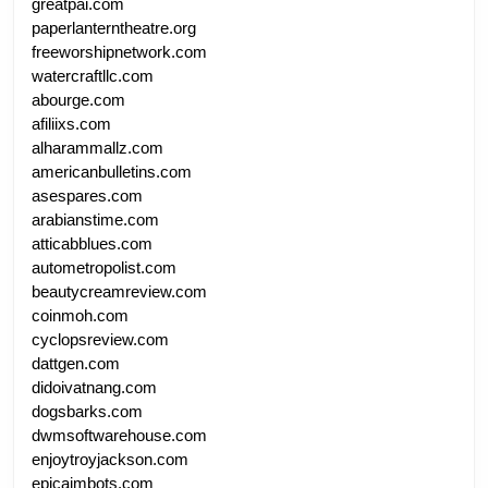
greatpai.com
paperlanterntheatre.org
freeworshipnetwork.com
watercraftllc.com
abourge.com
afiliixs.com
alharammallz.com
americanbulletins.com
asespares.com
arabianstime.com
atticabblues.com
autometropolist.com
beautycreamreview.com
coinmoh.com
cyclopsreview.com
dattgen.com
didoivatnang.com
dogsbarks.com
dwmsoftwarehouse.com
enjoytroyjackson.com
epicaimbots.com