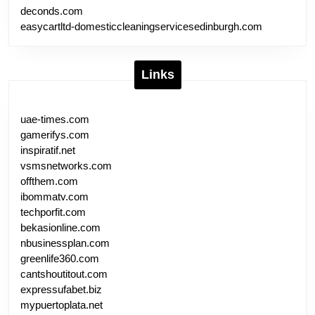
deconds.com
easycartltd-domesticcleaningservicesedinburgh.com
Links
uae-times.com
gamerifys.com
inspiratif.net
vsmsnetworks.com
offthem.com
ibommatv.com
techporfit.com
bekasionline.com
nbusinessplan.com
greenlife360.com
cantshoutitout.com
expressufabet.biz
mypuertoplata.net