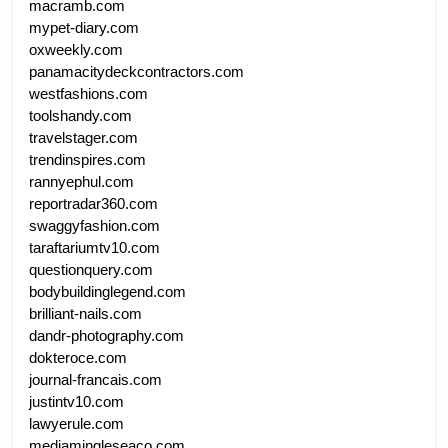
macramb.com
mypet-diary.com
oxweekly.com
panamacitydeckcontractors.com
westfashions.com
toolshandy.com
travelstager.com
trendinspires.com
rannyephul.com
reportradar360.com
swaggyfashion.com
taraftariumtv10.com
questionquery.com
bodybuildinglegend.com
brilliant-nails.com
dandr-photography.com
dokteroce.com
journal-francais.com
justintv10.com
lawyerule.com
mediamingleseaco.com