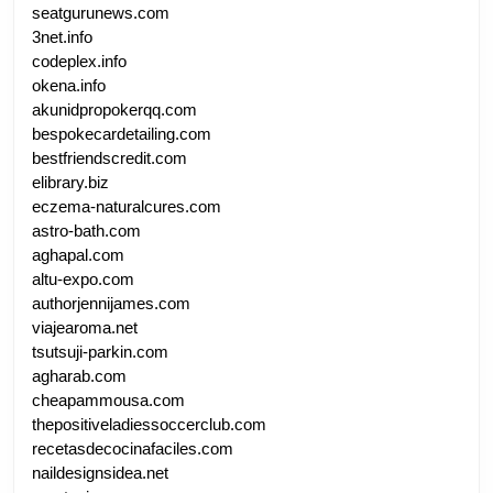
seatgurunews.com
3net.info
codeplex.info
okena.info
akunidpropokerqq.com
bespokecardetailing.com
bestfriendscredit.com
elibrary.biz
eczema-naturalcures.com
astro-bath.com
aghapal.com
altu-expo.com
authorjennijames.com
viajearoma.net
tsutsuji-parkin.com
agharab.com
cheapammousa.com
thepositiveladiessoccerclub.com
recetasdecocinafaciles.com
naildesignsidea.net