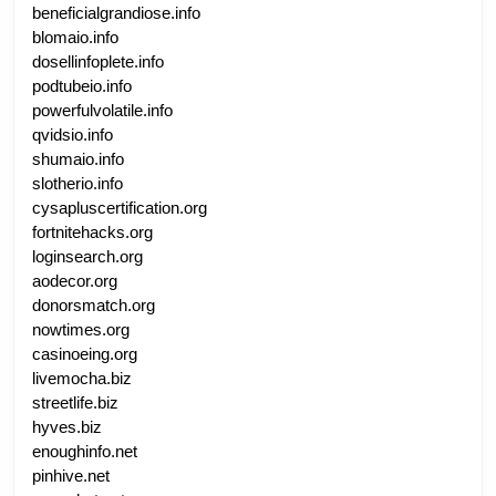
beneficialgrandiose.info
blomaio.info
dosellinfoplete.info
podtubeio.info
powerfulvolatile.info
qvidsio.info
shumaio.info
slotherio.info
cysapluscertification.org
fortnitehacks.org
loginsearch.org
aodecor.org
donorsmatch.org
nowtimes.org
casinoeing.org
livemocha.biz
streetlife.biz
hyves.biz
enoughinfo.net
pinhive.net