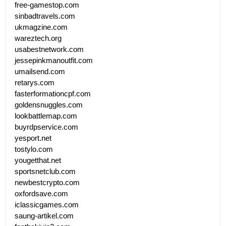
free-gamestop.com
sinbadtravels.com
ukmagzine.com
wareztech.org
usabestnetwork.com
jessepinkmanoutfit.com
umailsend.com
retarys.com
fasterformationcpf.com
goldensnuggles.com
lookbattlemap.com
buyrdpservice.com
yesport.net
tostylo.com
yougetthat.net
sportsnetclub.com
newbestcrypto.com
oxfordsave.com
iclassicgames.com
saung-artikel.com