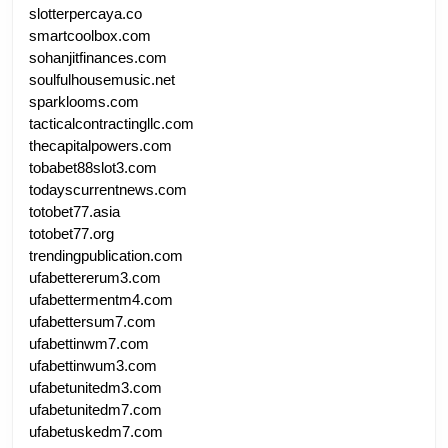
slotterpercaya.co
smartcoolbox.com
sohanjitfinances.com
soulfulhousemusic.net
sparklooms.com
tacticalcontractingllc.com
thecapitalpowers.com
tobabet88slot3.com
todayscurrentnews.com
totobet77.asia
totobet77.org
trendingpublication.com
ufabettererum3.com
ufabettermentm4.com
ufabettersum7.com
ufabettinwm7.com
ufabettinwum3.com
ufabetunitedm3.com
ufabetunitedm7.com
ufabetuskedm7.com