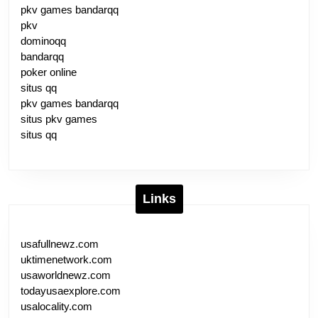
pkv games bandarqq
pkv
dominoqq
bandarqq
poker online
situs qq
pkv games bandarqq
situs pkv games
situs qq
Links
usafullnewz.com
uktimenetwork.com
usaworldnewz.com
todayusaexplore.com
usalocality.com