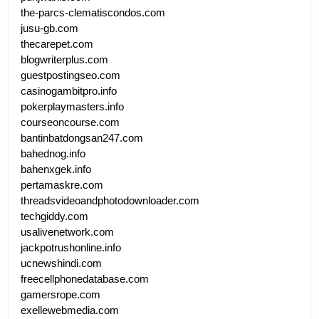
the-parcs-clematiscondos.com
jusu-gb.com
thecarepet.com
blogwriterplus.com
guestpostingseo.com
casinogambitpro.info
pokerplaymasters.info
courseoncourse.com
bantinbatdongsan247.com
bahednog.info
bahenxgek.info
pertamaskre.com
threadsvideoandphotodownloader.com
techgiddy.com
usalivenetwork.com
jackpotrushonline.info
ucnewshindi.com
freecellphonedatabase.com
gamersrope.com
exellewebmedia.com