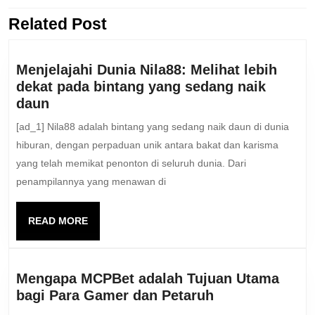
Related Post
Previous
Next
post:
post:
Menjelajahi Dunia Nila88: Melihat lebih
dekat pada bintang yang sedang naik
Menjelajahi
daun
Dunia
[ad_1] Nila88 adalah bintang yang sedang naik daun di dunia
Nila88:
hiburan, dengan perpaduan unik antara bakat dan karisma
Melihat
yang telah memikat penonton di seluruh dunia. Dari
lebih
penampilannya yang menawan di
dekat
pada
bintang
READ
READ MORE
MORE
yang
sedang
naik
Mengapa MCPBet adalah Tujuan Utama
daun
Mengapa
bagi Para Gamer dan Petaruh
MCPBet