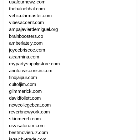
usafournewz.com
thebalochhal.com
vehicularmaster.com
vibesaccent.com
ampajavierdemiguel.org
brainboosters.co
amberlately.com
joycebriscoe.com
aicarmina.com
mypartysupplystore.com
annforwisconsin.com
findjaipur.com
cultofjim.com
glimmerick.com
davidfollett.com
newcollegebeat.com
reverbnewyork.com
skinmerch.com
usvisaforum.com
bestmovierulz.com
jagalchi-trade.com