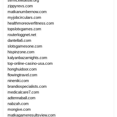
servicewueste.org
zippyrevs.com
matkanumbernow.com
myjobcirculars.com
healthmoreoverfitness.com
topslotxgames.com
routerloggnet.net
dantella6.com
slotsgamesone.com
hispinzone.com
kalyanbazarnights.com
top-online-casino-usa.com
honghuidoor.com
flowingtravel.com
nineniki.com
brandiospecialists.com
medicalcare7.com
adtennaball.com
nabzah.com
mongive.com
matkagameresultsview.com