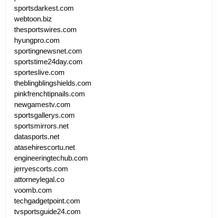
sportsdarkest.com
webtoon.biz
thesportswires.com
hyungpro.com
sportingnewsnet.com
sportstime24day.com
sporteslive.com
theblingblingshields.com
pinkfrenchtipnails.com
newgamestv.com
sportsgallerys.com
sportsmirrors.net
datasports.net
atasehirescortu.net
engineeringtechub.com
jerryescorts.com
attorneylegal.co
voomb.com
techgadgetpoint.com
tvsportsguide24.com