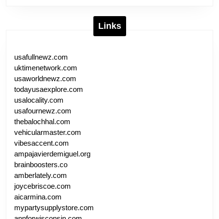
Links
usafullnewz.com
uktimenetwork.com
usaworldnewz.com
todayusaexplore.com
usalocality.com
usafournewz.com
thebalochhal.com
vehicularmaster.com
vibesaccent.com
ampajavierdemiguel.org
brainboosters.co
amberlately.com
joycebriscoe.com
aicarmina.com
mypartysupplystore.com
annforwisconsin.com