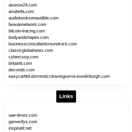
aiverse24.com
anubella.com
audiobooksonaudible.com
beautenetwork.com
bitcoin-tracing.com
bodyandshapes.com
businessconsultantsroundrock.com
classicglobalnews.com
cybercusp.com
britaintt.com
deconds.com
easycartltd-domesticcleaningservicesedinburgh.com
Links
uae-times.com
gamerifys.com
inspiratif.net