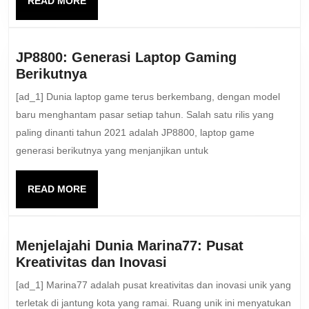
READ MORE
MORE
JP8800: Generasi Laptop Gaming
JP8800:
Berikutnya
Generasi
[ad_1] Dunia laptop game terus berkembang, dengan model
Laptop
baru menghantam pasar setiap tahun. Salah satu rilis yang
Gaming
paling dinanti tahun 2021 adalah JP8800, laptop game
Berikutnya
generasi berikutnya yang menjanjikan untuk
READ
READ MORE
MORE
Menjelajahi Dunia Marina77: Pusat
Menjelajahi
Kreativitas dan Inovasi
Dunia
[ad_1] Marina77 adalah pusat kreativitas dan inovasi unik yang
Marina77:
terletak di jantung kota yang ramai. Ruang unik ini menyatukan