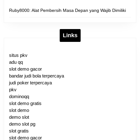
Ruby8000: Alat Pembersih Masa Depan yang Wajib Dimiliki
Links
situs pkv
adu qq
slot demo gacor
bandar judi bola terpercaya
judi poker terpercaya
pkv
dominoqq
slot demo gratis
slot demo
demo slot
demo slot pg
slot gratis
slot demo gacor