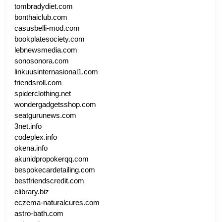
tombradydiet.com
bonthaiclub.com
casusbelli-mod.com
bookplatesociety.com
lebnewsmedia.com
sonosonora.com
linkuusinternasional1.com
friendsroll.com
spiderclothing.net
wondergadgetsshop.com
seatgurunews.com
3net.info
codeplex.info
okena.info
akunidpropokerqq.com
bespokecardetailing.com
bestfriendscredit.com
elibrary.biz
eczema-naturalcures.com
astro-bath.com