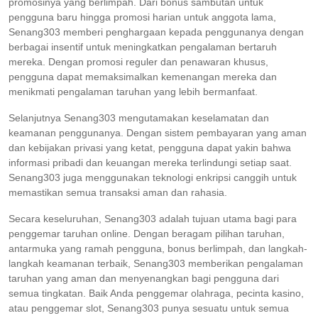
promosinya yang berlimpah. Dari bonus sambutan untuk
pengguna baru hingga promosi harian untuk anggota lama,
Senang303 memberi penghargaan kepada penggunanya dengan
berbagai insentif untuk meningkatkan pengalaman bertaruh
mereka. Dengan promosi reguler dan penawaran khusus,
pengguna dapat memaksimalkan kemenangan mereka dan
menikmati pengalaman taruhan yang lebih bermanfaat.
Selanjutnya Senang303 mengutamakan keselamatan dan
keamanan penggunanya. Dengan sistem pembayaran yang aman
dan kebijakan privasi yang ketat, pengguna dapat yakin bahwa
informasi pribadi dan keuangan mereka terlindungi setiap saat.
Senang303 juga menggunakan teknologi enkripsi canggih untuk
memastikan semua transaksi aman dan rahasia.
Secara keseluruhan, Senang303 adalah tujuan utama bagi para
penggemar taruhan online. Dengan beragam pilihan taruhan,
antarmuka yang ramah pengguna, bonus berlimpah, dan langkah-
langkah keamanan terbaik, Senang303 memberikan pengalaman
taruhan yang aman dan menyenangkan bagi pengguna dari
semua tingkatan. Baik Anda penggemar olahraga, pecinta kasino,
atau penggemar slot, Senang303 punya sesuatu untuk semua