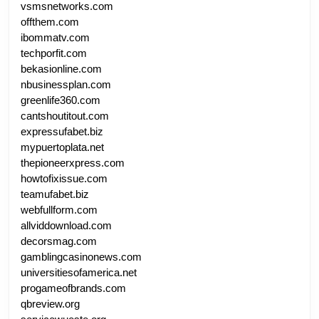
vsmsnetworks.com
offthem.com
ibommatv.com
techporfit.com
bekasionline.com
nbusinessplan.com
greenlife360.com
cantshoutitout.com
expressufabet.biz
mypuertoplata.net
thepioneerxpress.com
howtofixissue.com
teamufabet.biz
webfullform.com
allviddownload.com
decorsmag.com
gamblingcasinonews.com
universitiesofamerica.net
progameofbrands.com
qbreview.org