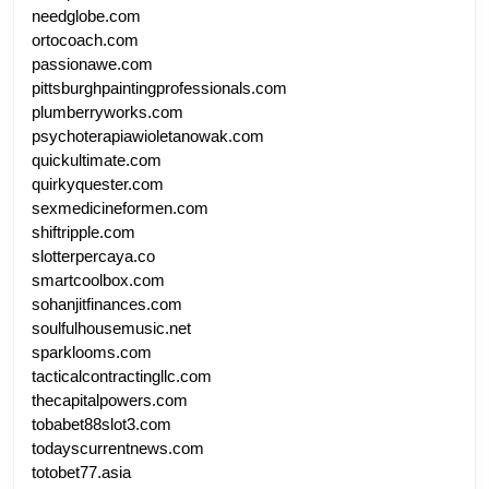
needglobe.com
ortocoach.com
passionawe.com
pittsburghpaintingprofessionals.com
plumberryworks.com
psychoterapiawioletanowak.com
quickultimate.com
quirkyquester.com
sexmedicineformen.com
shiftripple.com
slotterpercaya.co
smartcoolbox.com
sohanjitfinances.com
soulfulhousemusic.net
sparklooms.com
tacticalcontractingllc.com
thecapitalpowers.com
tobabet88slot3.com
todayscurrentnews.com
totobet77.asia