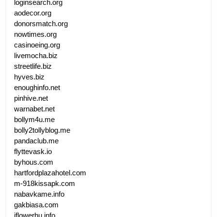
loginsearch.org
aodecor.org
donorsmatch.org
nowtimes.org
casinoeing.org
livemocha.biz
streetlife.biz
hyves.biz
enoughinfo.net
pinhive.net
warnabet.net
bollym4u.me
bolly2tollyblog.me
pandaclub.me
flyttevask.io
byhous.com
hartfordplazahotel.com
m-918kissapk.com
nabavkame.info
gakbiasa.com
iflowerhu.info