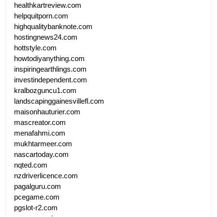
healthkartreview.com
helpquitporn.com
highqualitybanknote.com
hostingnews24.com
hottstyle.com
howtodiyanything.com
inspiringearthlings.com
investindependent.com
kralbozguncu1.com
landscapinggainesvillefl.com
maisonhauturier.com
mascreator.com
menafahmi.com
mukhtarmeer.com
nascartoday.com
nqted.com
nzdriverlicence.com
pagalguru.com
pcegame.com
pgslot-r2.com