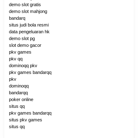
demo slot gratis
demo slot mahjong
bandarq
situs judi bola resmi
data pengeluaran hk
demo slot pg
slot demo gacor
pkv games
pkv qq
dominoqq pkv
pkv games bandarqq
pkv
dominoqq
bandarqq
poker online
situs qq
pkv games bandarqq
situs pkv games
situs qq