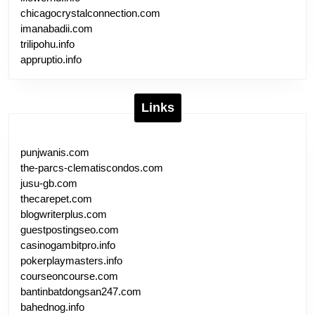
chicagocrystalconnection.com
imanabadii.com
trilipohu.info
appruptio.info
Links
punjwanis.com
the-parcs-clematiscondos.com
jusu-gb.com
thecarepet.com
blogwriterplus.com
guestpostingseo.com
casinogambitpro.info
pokerplaymasters.info
courseoncourse.com
bantinbatdongsan247.com
bahednog.info