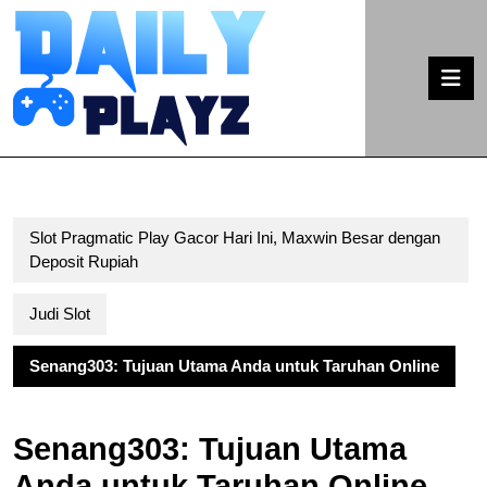
Skip
to
content
O
Skip
B
to
content
Slot Pragmatic Play Gacor Hari Ini, Maxwin Besar dengan
Deposit Rupiah
Judi Slot
Senang303: Tujuan Utama Anda untuk Taruhan Online
Senang303: Tujuan Utama
Anda untuk Taruhan Online