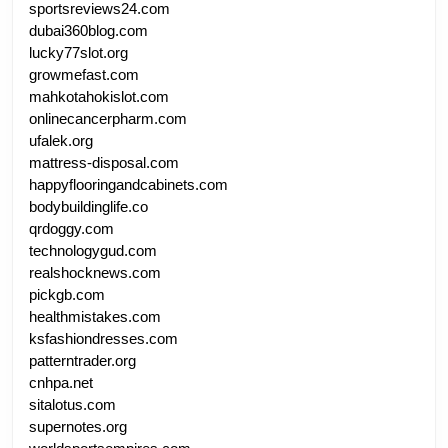
sportsreviews24.com
dubai360blog.com
lucky77slot.org
growmefast.com
mahkotahokislot.com
onlinecancerpharm.com
ufalek.org
mattress-disposal.com
happyflooringandcabinets.com
bodybuildinglife.co
qrdoggy.com
technologygud.com
realshocknews.com
pickgb.com
healthmistakes.com
ksfashiondresses.com
patterntrader.org
cnhpa.net
sitalotus.com
supernotes.org