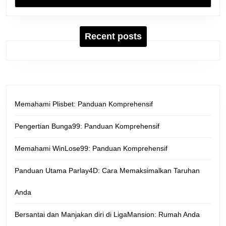
Recent posts
Memahami Plisbet: Panduan Komprehensif
Pengertian Bunga99: Panduan Komprehensif
Memahami WinLose99: Panduan Komprehensif
Panduan Utama Parlay4D: Cara Memaksimalkan Taruhan
Anda
Bersantai dan Manjakan diri di LigaMansion: Rumah Anda