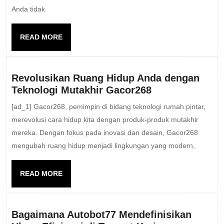
Anda tidak
Anda
READ
READ MORE
MORE
Revolusikan Ruang Hidup Anda dengan
Revolusikan
Teknologi Mutakhir Gacor268
Ruang
[ad_1] Gacor268, pemimpin di bidang teknologi rumah pintar,
Hidup
merevolusi cara hidup kita dengan produk-produk mutakhir
Anda
mereka. Dengan fokus pada inovasi dan desain, Gacor268
dengan
mengubah ruang hidup menjadi lingkungan yang modern,
Teknologi
Mutakhir
Gacor268
READ
READ MORE
MORE
Bagaimana Autobot77 Mendefinisikan