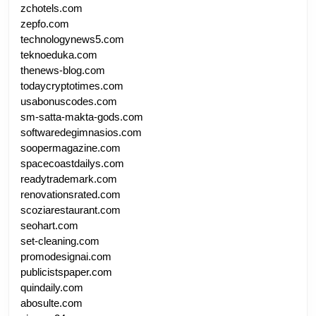
zchotels.com
zepfo.com
technologynews5.com
teknoeduka.com
thenews-blog.com
todaycryptotimes.com
usabonuscodes.com
sm-satta-makta-gods.com
softwaredegimnasios.com
soopermagazine.com
spacecoastdailys.com
readytrademark.com
renovationsrated.com
scoziarestaurant.com
seohart.com
set-cleaning.com
promodesignai.com
publicistspaper.com
quindaily.com
abosulte.com