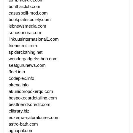
bonthaiclub.com
casusbelli-mod.com
bookplatesociety.com
lebnewsmedia.com
sonosonora.com
linkuusinternasional1.com
friendsroll.com
spiderclothing.net
wondergadgetsshop.com
seatgurunews.com
3net.info
codeplex.info
okena.info
akunidpropokerqq.com
bespokecardetailing.com
bestfriendscredit.com
elibrary.biz
eczema-naturalcures.com
astro-bath.com
aghapal.com