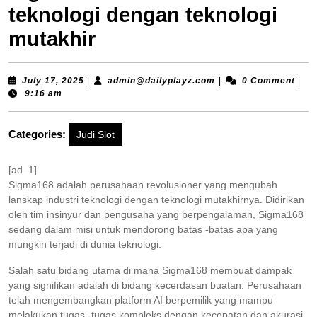
teknologi dengan teknologi
mutakhir
July
admin@dailyplayz.co
July 17, 2025
|
admin@dailyplayz.com
|
0 Comment
|
17,
9:16 am
2025
Categories:
Judi Slot
[ad_1]
Sigma168 adalah perusahaan revolusioner yang mengubah
lanskap industri teknologi dengan teknologi mutakhirnya. Didirikan
oleh tim insinyur dan pengusaha yang berpengalaman, Sigma168
sedang dalam misi untuk mendorong batas -batas apa yang
mungkin terjadi di dunia teknologi.
Salah satu bidang utama di mana Sigma168 membuat dampak
yang signifikan adalah di bidang kecerdasan buatan. Perusahaan
telah mengembangkan platform AI berpemilik yang mampu
melakukan tugas -tugas kompleks dengan kecepatan dan akurasi