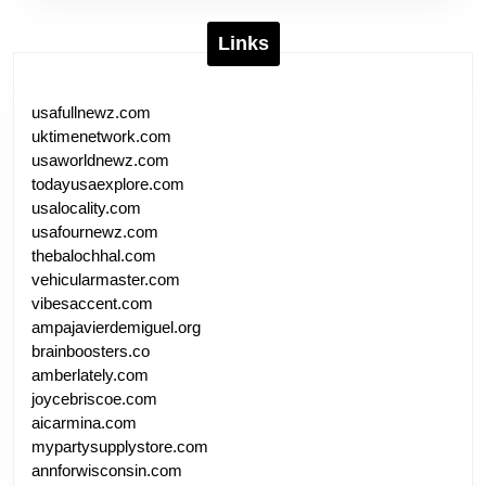
Links
usafullnewz.com
uktimenetwork.com
usaworldnewz.com
todayusaexplore.com
usalocality.com
usafournewz.com
thebalochhal.com
vehicularmaster.com
vibesaccent.com
ampajavierdemiguel.org
brainboosters.co
amberlately.com
joycebriscoe.com
aicarmina.com
mypartysupplystore.com
annforwisconsin.com