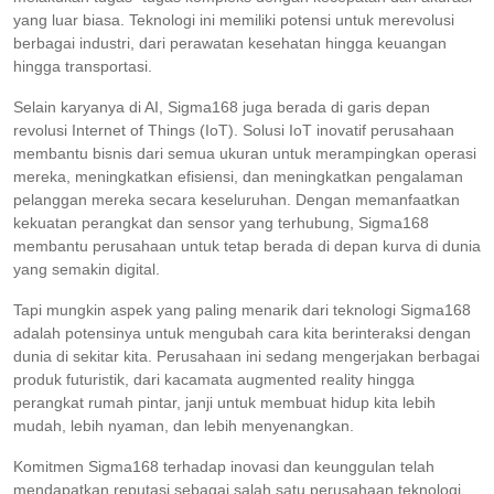
yang luar biasa. Teknologi ini memiliki potensi untuk merevolusi
berbagai industri, dari perawatan kesehatan hingga keuangan
hingga transportasi.
Selain karyanya di AI, Sigma168 juga berada di garis depan
revolusi Internet of Things (IoT). Solusi IoT inovatif perusahaan
membantu bisnis dari semua ukuran untuk merampingkan operasi
mereka, meningkatkan efisiensi, dan meningkatkan pengalaman
pelanggan mereka secara keseluruhan. Dengan memanfaatkan
kekuatan perangkat dan sensor yang terhubung, Sigma168
membantu perusahaan untuk tetap berada di depan kurva di dunia
yang semakin digital.
Tapi mungkin aspek yang paling menarik dari teknologi Sigma168
adalah potensinya untuk mengubah cara kita berinteraksi dengan
dunia di sekitar kita. Perusahaan ini sedang mengerjakan berbagai
produk futuristik, dari kacamata augmented reality hingga
perangkat rumah pintar, janji untuk membuat hidup kita lebih
mudah, lebih nyaman, dan lebih menyenangkan.
Komitmen Sigma168 terhadap inovasi dan keunggulan telah
mendapatkan reputasi sebagai salah satu perusahaan teknologi