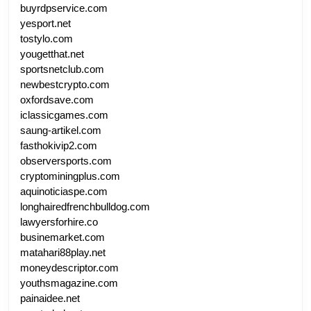
buyrdpservice.com
yesport.net
tostylo.com
yougetthat.net
sportsnetclub.com
newbestcrypto.com
oxfordsave.com
iclassicgames.com
saung-artikel.com
fasthokivip2.com
observersports.com
cryptominingplus.com
aquinoticiaspe.com
longhairedfrenchbulldog.com
lawyersforhire.co
businemarket.com
matahari88play.net
moneydescriptor.com
youthsmagazine.com
painaidee.net