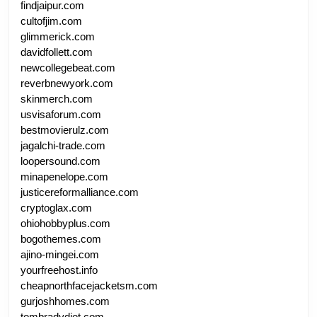
findjaipur.com
cultofjim.com
glimmerick.com
davidfollett.com
newcollegebeat.com
reverbnewyork.com
skinmerch.com
usvisaforum.com
bestmovierulz.com
jagalchi-trade.com
loopersound.com
minapenelope.com
justicereformalliance.com
cryptoglax.com
ohiohobbyplus.com
bogothemes.com
ajino-mingei.com
yourfreehost.info
cheapnorthfacejacketsm.com
gurjoshhomes.com
tombradydiet.com