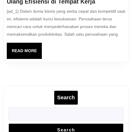
Bagaimana
Ulang Efisiensi di Tempat Kerja
Autobot77
[ad_1] Dalam dunia bisnis yang serba cepat dan kompetitif saat
Mendefinisik
ini, efisiensi adalah kunci kesuksesan. Perusahaan terus
Ulang
mencari cara untuk menyederhanakan proses mereka dan
Efisiensi
memaksimalkan produktivitas. Salah satu perusahaan yang
di
Tempat
Kerja
READ
READ MORE
MORE
Search
Search