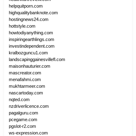
helpquitporn.com
highqualitybanknote.com
hostingnews24.com
hottstyle.com
howtodiyanything.com
inspiringearthlings.com
investindependent.com
kralbozguncu1.com
landscapinggainesvillefl.com
maisonhauturier.com
mascreator.com
menafahmi.com
mukhtarmeer.com
nascartoday.com
nqted.com
nzdriverlicence.com
pagalguru.com
pcegame.com
pgslot-r2.com
ws-expression.com