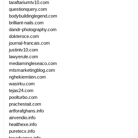
taraftariumtv10.com
questionquery.com
bodybuildinglegend.com
brilliant-nails.com
dandr-photography.com
dokteroce.com
journal-francais.com
justintv10.com
lawyerule.com
mediamingleseaco.com
mtsmarketingblog.com
nghekiemtien.com
wasirku.com
tejas24.com
poolturbo.com
prachestait.com
artforafghans.info
airvendio.info
healthexe.info
puretecx.info
tecadvance.info