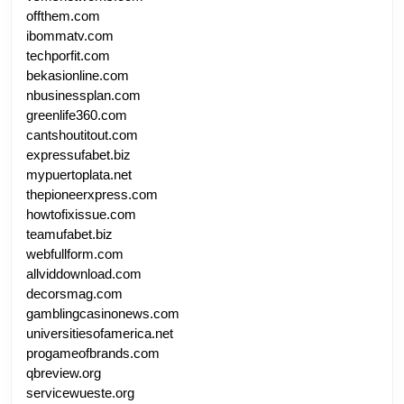
offthem.com
ibommatv.com
techporfit.com
bekasionline.com
nbusinessplan.com
greenlife360.com
cantshoutitout.com
expressufabet.biz
mypuertoplata.net
thepioneerxpress.com
howtofixissue.com
teamufabet.biz
webfullform.com
allviddownload.com
decorsmag.com
gamblingcasinonews.com
universitiesofamerica.net
progameofbrands.com
qbreview.org
servicewueste.org