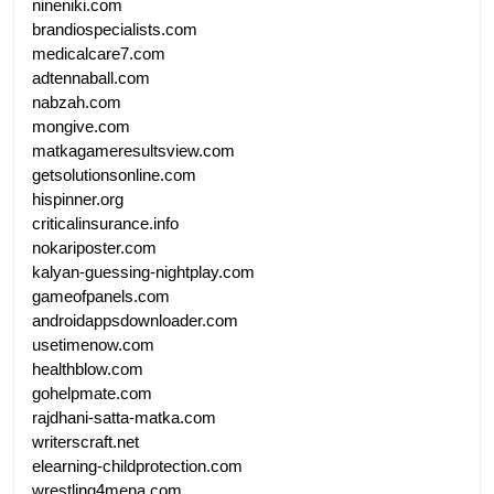
nineniki.com
brandiospecialists.com
medicalcare7.com
adtennaball.com
nabzah.com
mongive.com
matkagameresultsview.com
getsolutionsonline.com
hispinner.org
criticalinsurance.info
nokariposter.com
kalyan-guessing-nightplay.com
gameofpanels.com
androidappsdownloader.com
usetimenow.com
healthblow.com
gohelpmate.com
rajdhani-satta-matka.com
writerscraft.net
elearning-childprotection.com
wrestling4mena.com