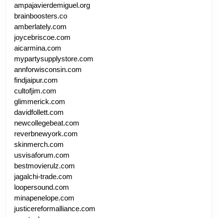
ampajavierdemiguel.org
brainboosters.co
amberlately.com
joycebriscoe.com
aicarmina.com
mypartysupplystore.com
annforwisconsin.com
findjaipur.com
cultofjim.com
glimmerick.com
davidfollett.com
newcollegebeat.com
reverbnewyork.com
skinmerch.com
usvisaforum.com
bestmovierulz.com
jagalchi-trade.com
loopersound.com
minapenelope.com
justicereformalliance.com