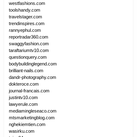
westfashions.com
toolshandy.com
travelstager.com
trendinspires.com
rannyephul.com
reportradar360.com
swaggyfashion.com
taraftariumtv10.com
questionquery.com
bodybuildinglegend.com
brilliant-nails.com
dandr-photography.com
dokteroce.com
journal-francais.com
justintv10.com
lawyerule.com
mediamingleseaco.com
mtsmarketingblog.com
nghekiemtien.com
wasirku.com