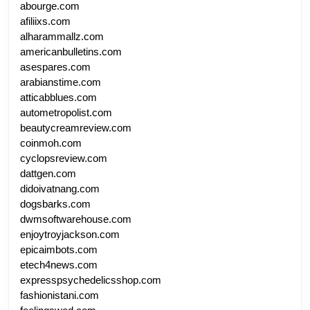
abourge.com
afiliixs.com
alharammallz.com
americanbulletins.com
asespares.com
arabianstime.com
atticabblues.com
autometropolist.com
beautycreamreview.com
coinmoh.com
cyclopsreview.com
dattgen.com
didoivatnang.com
dogsbarks.com
dwmsoftwarehouse.com
enjoytroyjackson.com
epicaimbots.com
etech4news.com
expresspsychedelicsshop.com
fashionistani.com