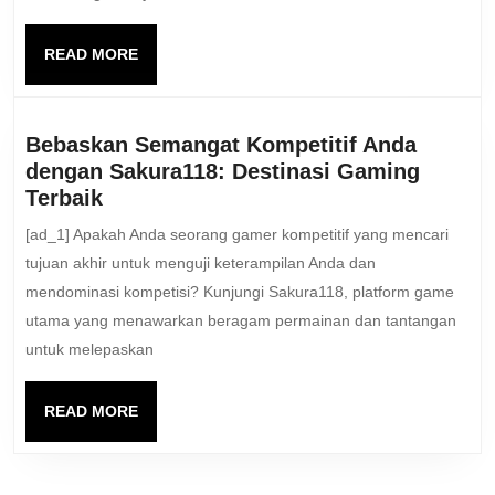
READ
READ MORE
MORE
Bebaskan Semangat Kompetitif Anda
dengan Sakura118: Destinasi Gaming
Bebaskan
Terbaik
Semangat
[ad_1] Apakah Anda seorang gamer kompetitif yang mencari
Kompetitif
tujuan akhir untuk menguji keterampilan Anda dan
Anda
mendominasi kompetisi? Kunjungi Sakura118, platform game
dengan
utama yang menawarkan beragam permainan dan tantangan
Sakura118:
untuk melepaskan
Destinasi
Gaming
Terbaik
READ
READ MORE
MORE