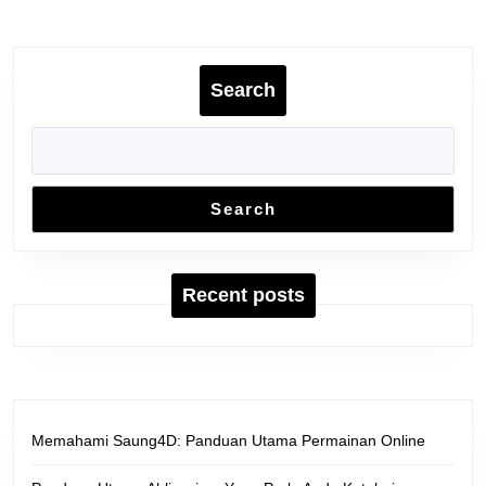
Search
Search
Recent posts
Memahami Saung4D: Panduan Utama Permainan Online