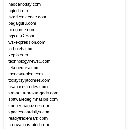
nascartoday.com
nqted.com
nzdriverlicence.com
pagalguru.com
pcegame.com
pgslot-r2.com
ws-expression.com
zchotels.com
zepfo.com
technologynews5.com
teknoeduka.com
thenews-blog.com
todaycryptotimes.com
usabonuscodes.com
sm-satta-makta-gods.com
softwaredegimnasios.com
soopermagazine.com
spacecoastdailys.com
readytrademark.com
renovationsrated.com