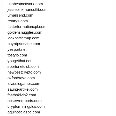
usabestnetwork.com
jessepinkmanoutfit.com
umailsend.com
retarys.com
fasterformationcpf.com
goldensnuggles.com
lookbattlemap.com
buyrdpservice.com
yesport.net
tostylo.com
yougetthat.net
sportsnetclub.com
newbestcrypto.com
oxfordsave.com
iclassicgames.com
saung-artikel.com
fasthokivip2.com
observersports.com
cryptominingplus.com
aquinoticiaspe.com