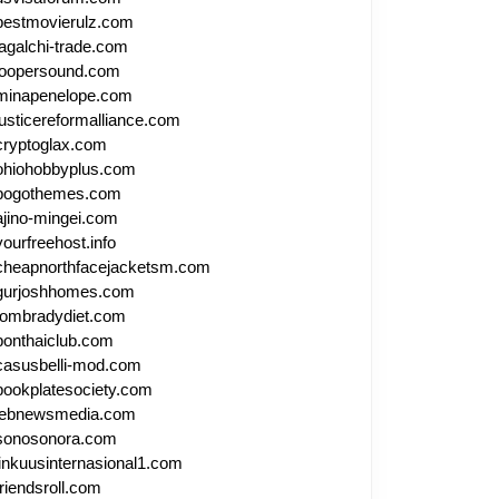
bestmovierulz.com
jagalchi-trade.com
loopersound.com
minapenelope.com
justicereformalliance.com
cryptoglax.com
ohiohobbyplus.com
bogothemes.com
ajino-mingei.com
yourfreehost.info
cheapnorthfacejacketsm.com
gurjoshhomes.com
tombradydiet.com
bonthaiclub.com
casusbelli-mod.com
bookplatesociety.com
lebnewsmedia.com
sonosonora.com
linkuusinternasional1.com
friendsroll.com