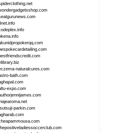
spiderclothing.net
wondergadgetsshop.com
seatgurunews.com
3net.info
codeplex.info
okena.info
akunidpropokerqq.com
bespokecardetailing.com
bestfriendscredit.com
elibrary.biz
eczema-naturalcures.com
astro-bath.com
aghapal.com
altu-expo.com
authorjennijames.com
viajearoma.net
tsutsuji-parkin.com
agharab.com
cheapammousa.com
thepositiveladiessoccerclub.com