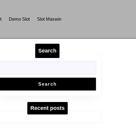
t
Demo Slot
Slot Maxwin
Search
Search
Recent posts