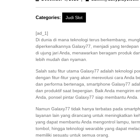
4,
2025
Categories:
Judi Slot
[ad_1]
Di dunia di mana teknologi terus berkembang, mungk
diperkenalkannya Galaxy77, menjadi yang terdepan
di ujung jari Anda, menawarkan beragam produk dan
lebih mudah dan nyaman.
Salah satu fitur utama Galaxy77 adalah teknologi p
dengan fitur-fitur yang akan merevolusi cara Anda 
dan performa bertenaga, smartphone Galaxy77 adala
dan produktif saat bepergian. Baik Anda mengirim ema
Anda, ponsel pintar Galaxy77 siap membantu Anda.
Namun Galaxy77 tidak hanya terbatas pada smartph
layanan lain yang dirancang untuk meningkatkan keh
yang dapat membantu Anda mengontrol lampu, term
tombol, hingga teknologi wearable yang dapat mel
memiliki sesuatu untuk semua orang.