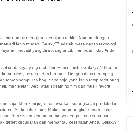
in sulit untuk mengikuti kemajuan terkini. Namun, dengan
 menjadi lebih mudah. Galaxy77 adalah masa depan teknologi
 layanan inovatif yang dirancang untuk membuat hidup Anda
onsel cerdasnya yang mutakhir. Ponsel pintar Galaxy77 dikemas
berkomunikasi, bekerja, dan bermain. Dengan desain ramping
h teman sempurna bagi siapa saja yang ingin tetap terhubung
il, menjelajahi web, atau streaming film dan musik favorit
one saja. Merek ini juga menawarkan serangkaian produk dan
idupan Anda sehari-hari. Mulai dari perangkat rumah pintar
ostat, dan sistem keamanan hanya dengan satu sentuhan
acak target kebugaran dan memantau kesehatan Anda, Galaxy77