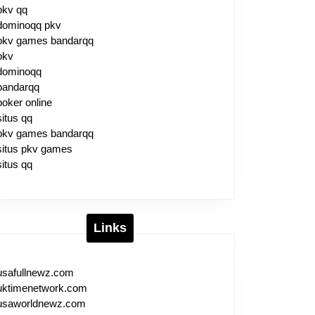
pkv qq
dominoqq pkv
pkv games bandarqq
pkv
dominoqq
bandarqq
poker online
situs qq
pkv games bandarqq
situs pkv games
situs qq
Links
usafullnewz.com
uktimenetwork.com
usaworldnewz.com