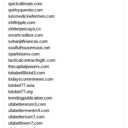
quickultimate.com
quirkyquester.com
sexmedicineformen.com
shiftripple.com
slotterpercaya.co
smartcoolbox.com
sohanjitfinances.com
soulfulhousemusic.net
sparklooms.com
tacticalcontractingllc.com
thecapitalpowers.com
tobabet88slot3.com
todayscurrentnews.com
totobet77.asia
totobet77.org
trendingpublication.com
ufabettererum3.com
ufabettermentm4.com
ufabettersum7.com
ufabettinwm7.com