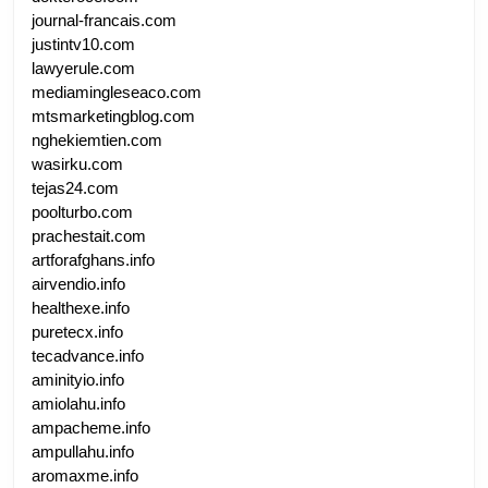
journal-francais.com
justintv10.com
lawyerule.com
mediamingleseaco.com
mtsmarketingblog.com
nghekiemtien.com
wasirku.com
tejas24.com
poolturbo.com
prachestait.com
artforafghans.info
airvendio.info
healthexe.info
puretecx.info
tecadvance.info
aminityio.info
amiolahu.info
ampacheme.info
ampullahu.info
aromaxme.info