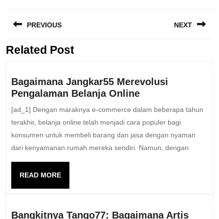
Post
PREVIOUS
NEXT
navigation
Related Post
Previous
Next
post:
post:
Bagaimana Jangkar55 Merevolusi
Bagaimana
Pengalaman Belanja Online
Jangkar55
[ad_1] Dengan maraknya e-commerce dalam beberapa tahun
Merevolusi
terakhir, belanja online telah menjadi cara populer bagi
Pengalaman
konsumen untuk membeli barang dan jasa dengan nyaman
Belanja
dari kenyamanan rumah mereka sendiri. Namun, dengan
Online
READ
READ MORE
MORE
Bangkitnya Tango77: Bagaimana Artis