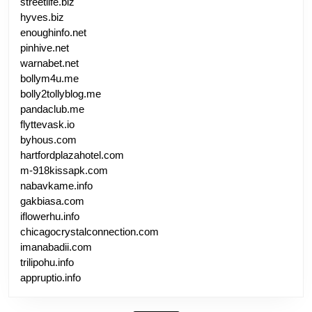
streetlife.biz
hyves.biz
enoughinfo.net
pinhive.net
warnabet.net
bollym4u.me
bolly2tollyblog.me
pandaclub.me
flyttevask.io
byhous.com
hartfordplazahotel.com
m-918kissapk.com
nabavkame.info
gakbiasa.com
iflowerhu.info
chicagocrystalconnection.com
imanabadii.com
trilipohu.info
appruptio.info