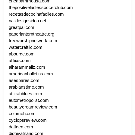
cheapammousa.com
thepositiveladiessoccerclub.com
recetasdecocinafaciles.com
naildesignsidea.net
greatpai.com
paperlanterntheatre.org
freeworshipnetwork.com
watercraftllc.com
abourge.com
afiliixs.com
alharammallz.com
americanbulletins.com
asespares.com
arabianstime.com
atticabblues.com
autometropolist.com
beautycreamreview.com
coinmoh.com
cyclopsreview.com
dattgen.com
didoivatnang.com