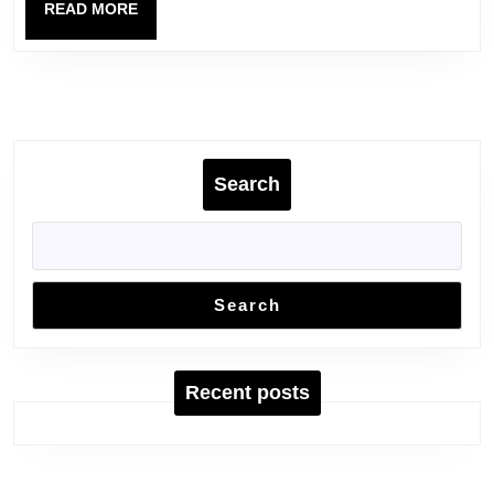
Hip
READ
READ MORE
MORE
Hop
Search
Search
Recent posts