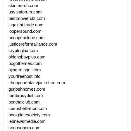
skinmerch.com
usvisaforum.com
bestmovierulz.com
jagalchi-trade.com
loopersound.com
minapenelope.com
justicereformalliance.com
cryptoglax.com
ohiohobbyplus.com
bogothemes.com
ajino-mingei.com
yourfreehost.info
cheapnorthfacejacketsm.com
gurjoshhomes.com
tombradydiet.com
bonthaiclub.com
casusbelli-mod.com
bookplatesociety.com
lebnewsmedia.com
sonosonora.com