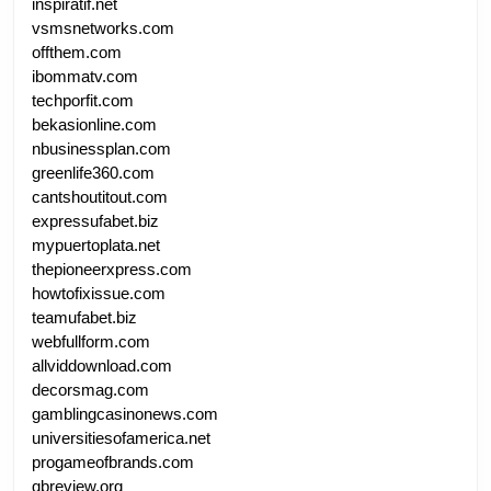
inspiratif.net
vsmsnetworks.com
offthem.com
ibommatv.com
techporfit.com
bekasionline.com
nbusinessplan.com
greenlife360.com
cantshoutitout.com
expressufabet.biz
mypuertoplata.net
thepioneerxpress.com
howtofixissue.com
teamufabet.biz
webfullform.com
allviddownload.com
decorsmag.com
gamblingcasinonews.com
universitiesofamerica.net
progameofbrands.com
qbreview.org