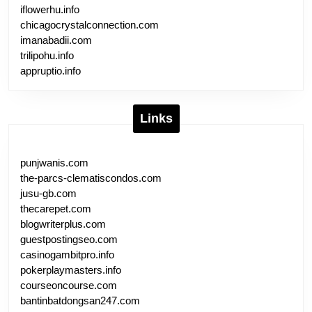
iflowerhu.info
chicagocrystalconnection.com
imanabadii.com
trilipohu.info
appruptio.info
Links
punjwanis.com
the-parcs-clematiscondos.com
jusu-gb.com
thecarepet.com
blogwriterplus.com
guestpostingseo.com
casinogambitpro.info
pokerplaymasters.info
courseoncourse.com
bantinbatdongsan247.com