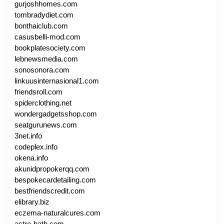
gurjoshhomes.com
tombradydiet.com
bonthaiclub.com
casusbelli-mod.com
bookplatesociety.com
lebnewsmedia.com
sonosonora.com
linkuusinternasional1.com
friendsroll.com
spiderclothing.net
wondergadgetsshop.com
seatgurunews.com
3net.info
codeplex.info
okena.info
akunidpropokerqq.com
bespokecardetailing.com
bestfriendscredit.com
elibrary.biz
eczema-naturalcures.com
astro-bath.com