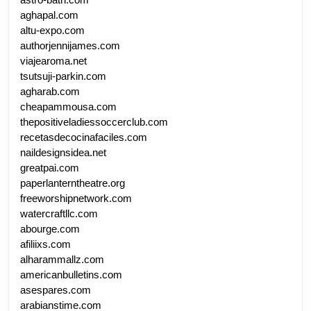
aghapal.com
altu-expo.com
authorjennijames.com
viajearoma.net
tsutsuji-parkin.com
agharab.com
cheapammousa.com
thepositiveladiessoccerclub.com
recetasdecocinafaciles.com
naildesignsidea.net
greatpai.com
paperlanterntheatre.org
freeworshipnetwork.com
watercraftllc.com
abourge.com
afiliixs.com
alharammallz.com
americanbulletins.com
asespares.com
arabianstime.com