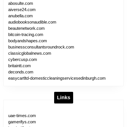
abosulte.com
aiverse24.com
anubella.com
audiobooksonaudible.com
beautenetwork.com
bitcoin-tracing.com
bodyandshapes.com
businessconsultantsroundrock.com
classicglobalnews.com
cybercusp.com
britaintt.com
deconds.com
easycartltd-domesticcleaningservicesedinburgh.com
Links
uae-times.com
gamerifys.com