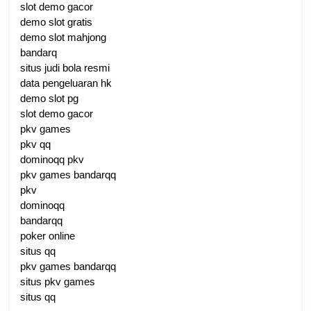
slot demo gacor
demo slot gratis
demo slot mahjong
bandarq
situs judi bola resmi
data pengeluaran hk
demo slot pg
slot demo gacor
pkv games
pkv qq
dominoqq pkv
pkv games bandarqq
pkv
dominoqq
bandarqq
poker online
situs qq
pkv games bandarqq
situs pkv games
situs qq