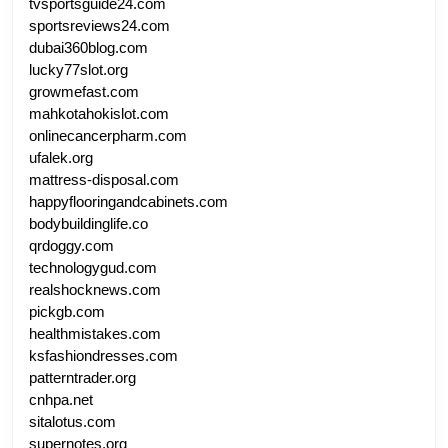
tvsportsguide24.com
sportsreviews24.com
dubai360blog.com
lucky77slot.org
growmefast.com
mahkotahokislot.com
onlinecancerpharm.com
ufalek.org
mattress-disposal.com
happyflooringandcabinets.com
bodybuildinglife.co
qrdoggy.com
technologygud.com
realshocknews.com
pickgb.com
healthmistakes.com
ksfashiondresses.com
patterntrader.org
cnhpa.net
sitalotus.com
supernotes.org