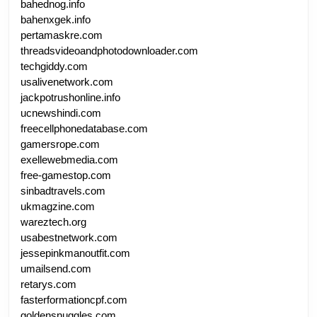
bahednog.info
bahenxgek.info
pertamaskre.com
threadsvideoandphotodownloader.com
techgiddy.com
usalivenetwork.com
jackpotrushonline.info
ucnewshindi.com
freecellphonedatabase.com
gamersrope.com
exellewebmedia.com
free-gamestop.com
sinbadtravels.com
ukmagzine.com
wareztech.org
usabestnetwork.com
jessepinkmanoutfit.com
umailsend.com
retarys.com
fasterformationcpf.com
goldensnuggles.com