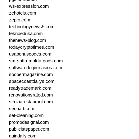
ws-expression.com
zchotels.com
zepfo.com
technologynews5.com
teknoeduka.com
thenews-blog.com
todaycryptotimes.com
usabonuscodes.com
sm-satta-makta-gods.com
softwaredegimnasios.com
soopermagazine.com
spacecoastdailys.com
readytrademark.com
renovationsrated.com
scoziarestaurant.com
seohart.com
set-cleaning.com
promodesignai.com
publicistspaper.com
quindaily.com