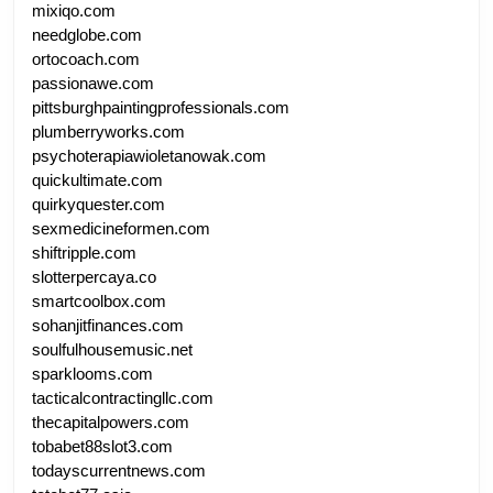
mixiqo.com
needglobe.com
ortocoach.com
passionawe.com
pittsburghpaintingprofessionals.com
plumberryworks.com
psychoterapiawioletanowak.com
quickultimate.com
quirkyquester.com
sexmedicineformen.com
shiftripple.com
slotterpercaya.co
smartcoolbox.com
sohanjitfinances.com
soulfulhousemusic.net
sparklooms.com
tacticalcontractingllc.com
thecapitalpowers.com
tobabet88slot3.com
todayscurrentnews.com