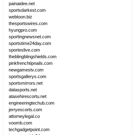
painaidee.net
sportsdarkest.com
webtoon.biz
thesportswires.com
hyungpro.com
sportingnewsnet.com
sportstime24day.com
sporteslive.com
theblingblingshields.com
pinkfrenchtipnails.com
newgamestv.com
sportsgallerys.com
sportsmirrors.net
datasports.net
atasehirescortu.net
engineeringtechub.com
jerryescorts.com
attorneylegal.co
voomb.com
techgadgetpoint.com