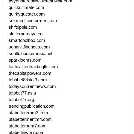
psychoterapiawioletanowak.com
quickultimate.com
quirkyquester.com
sexmedicineformen.com
shiftripple.com
slotterpercaya.co
smartcoolbox.com
sohanjitfinances.com
soulfulhousemusic.net
sparklooms.com
tacticalcontractingllc.com
thecapitalpowers.com
tobabet88slot3.com
todayscurrentnews.com
totobet77.asia
totobet77.org
trendingpublication.com
ufabettererum3.com
ufabettermentm4.com
ufabettersum7.com
ufabettinwm7.com