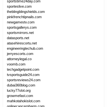
sportstime24day.com
sporteslive.com
theblingblingshields.com
pinkfrenchtipnails.com
newgamestv.com
sportsgallerys.com
sportsmirrors.net
datasports.net
atasehirescortu.net
engineeringtechub.com
jerryescorts.com
attorneylegal.co
voomb.com
techgadgetpoint.com
tvsportsguide24.com
sportsreviews24.com
dubai360blog.com
lucky77slot.org
growmefast.com
mahkotahokislot.com
onlinecancerpharm.com