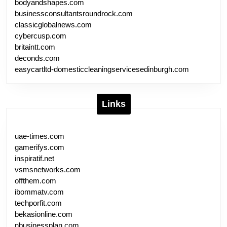
bodyandshapes.com
businessconsultantsroundrock.com
classicglobalnews.com
cybercusp.com
britaintt.com
deconds.com
easycartltd-domesticcleaningservicesedinburgh.com
Links
uae-times.com
gamerifys.com
inspiratif.net
vsmsnetworks.com
offthem.com
ibommatv.com
techporfit.com
bekasionline.com
nbusinessplan.com