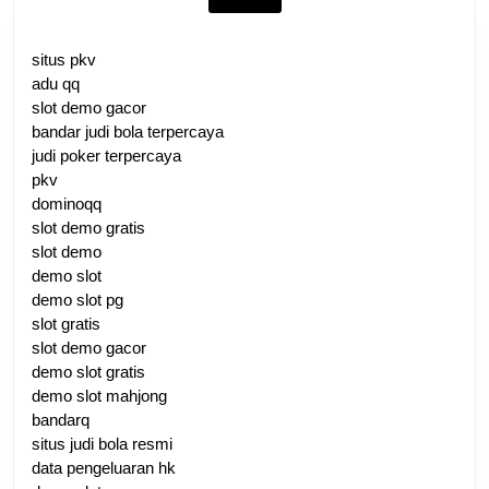
situs pkv
adu qq
slot demo gacor
bandar judi bola terpercaya
judi poker terpercaya
pkv
dominoqq
slot demo gratis
slot demo
demo slot
demo slot pg
slot gratis
slot demo gacor
demo slot gratis
demo slot mahjong
bandarq
situs judi bola resmi
data pengeluaran hk