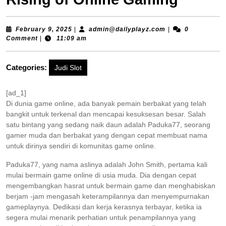
February
admin@dailyplay
February 9, 2025
|
admin@dailyplayz.com
|
0
9,
Comment
|
11:09 am
2025
Categories:
Judi Slot
[ad_1]
Di dunia game online, ada banyak pemain berbakat yang telah
bangkit untuk terkenal dan mencapai kesuksesan besar. Salah
satu bintang yang sedang naik daun adalah Paduka77, seorang
gamer muda dan berbakat yang dengan cepat membuat nama
untuk dirinya sendiri di komunitas game online.
Paduka77, yang nama aslinya adalah John Smith, pertama kali
mulai bermain game online di usia muda. Dia dengan cepat
mengembangkan hasrat untuk bermain game dan menghabiskan
berjam -jam mengasah keterampilannya dan menyempurnakan
gameplaynya. Dedikasi dan kerja kerasnya terbayar, ketika ia
segera mulai menarik perhatian untuk penampilannya yang