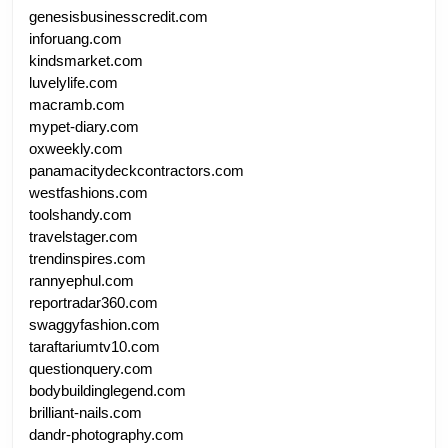
genesisbusinesscredit.com
inforuang.com
kindsmarket.com
luvelylife.com
macramb.com
mypet-diary.com
oxweekly.com
panamacitydeckcontractors.com
westfashions.com
toolshandy.com
travelstager.com
trendinspires.com
rannyephul.com
reportradar360.com
swaggyfashion.com
taraftariumtv10.com
questionquery.com
bodybuildinglegend.com
brilliant-nails.com
dandr-photography.com