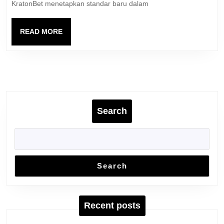
KratonBet menetapkan standar baru dalam
Industri
Taruhan
READ
READ MORE
MORE
Search
Search
Recent posts