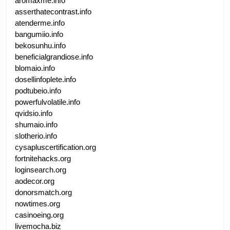
aromaxme.info
asserthatecontrast.info
atenderme.info
bangumiio.info
bekosunhu.info
beneficialgrandiose.info
blomaio.info
dosellinfoplete.info
podtubeio.info
powerfulvolatile.info
qvidsio.info
shumaio.info
slotherio.info
cysapluscertification.org
fortnitehacks.org
loginsearch.org
aodecor.org
donorsmatch.org
nowtimes.org
casinoeing.org
livemocha.biz