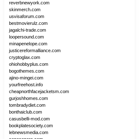
reverbnewyork.com
skinmerch.com
usvisaforum.com
bestmovierulz.com
jagalchi-trade.com
loopersound.com
minapenelope.com
justicereformalliance.com
cryptoglax.com
ohiohobbyplus.com
bogothemes.com
ajino-mingei.com
yourfreehost.info
cheapnorthfacejacketsm.com
gurjoshhomes.com
tombradydiet.com
bonthaiclub.com
casusbelli-mod.com
bookplatesociety.com
lebnewsmedia.com