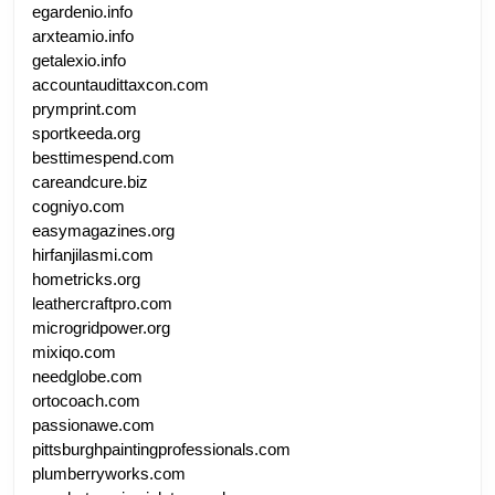
egardenio.info
arxteamio.info
getalexio.info
accountaudittaxcon.com
prymprint.com
sportkeeda.org
besttimespend.com
careandcure.biz
cogniyo.com
easymagazines.org
hirfanjilasmi.com
hometricks.org
leathercraftpro.com
microgridpower.org
mixiqo.com
needglobe.com
ortocoach.com
passionawe.com
pittsburghpaintingprofessionals.com
plumberryworks.com