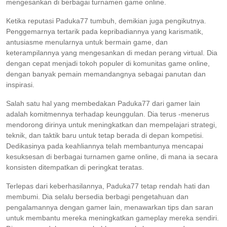
mengesankan di berbagai turnamen game online.
Ketika reputasi Paduka77 tumbuh, demikian juga pengikutnya.
Penggemarnya tertarik pada kepribadiannya yang karismatik,
antusiasme menularnya untuk bermain game, dan
keterampilannya yang mengesankan di medan perang virtual. Dia
dengan cepat menjadi tokoh populer di komunitas game online,
dengan banyak pemain memandangnya sebagai panutan dan
inspirasi.
Salah satu hal yang membedakan Paduka77 dari gamer lain
adalah komitmennya terhadap keunggulan. Dia terus -menerus
mendorong dirinya untuk meningkatkan dan mempelajari strategi,
teknik, dan taktik baru untuk tetap berada di depan kompetisi.
Dedikasinya pada keahliannya telah membantunya mencapai
kesuksesan di berbagai turnamen game online, di mana ia secara
konsisten ditempatkan di peringkat teratas.
Terlepas dari keberhasilannya, Paduka77 tetap rendah hati dan
membumi. Dia selalu bersedia berbagi pengetahuan dan
pengalamannya dengan gamer lain, menawarkan tips dan saran
untuk membantu mereka meningkatkan gameplay mereka sendiri.