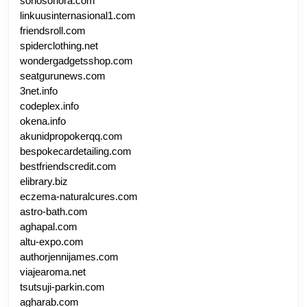
sonosonora.com
linkuusinternasional1.com
friendsroll.com
spiderclothing.net
wondergadgetsshop.com
seatgurunews.com
3net.info
codeplex.info
okena.info
akunidpropokerqq.com
bespokecardetailing.com
bestfriendscredit.com
elibrary.biz
eczema-naturalcures.com
astro-bath.com
aghapal.com
altu-expo.com
authorjennijames.com
viajearoma.net
tsutsuji-parkin.com
agharab.com