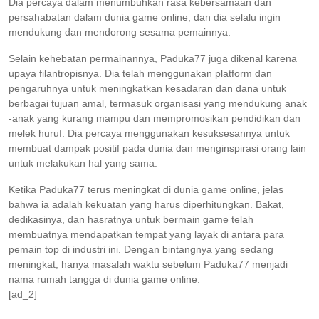
Dia percaya dalam menumbuhkan rasa kebersamaan dan
persahabatan dalam dunia game online, dan dia selalu ingin
mendukung dan mendorong sesama pemainnya.
Selain kehebatan permainannya, Paduka77 juga dikenal karena
upaya filantropisnya. Dia telah menggunakan platform dan
pengaruhnya untuk meningkatkan kesadaran dan dana untuk
berbagai tujuan amal, termasuk organisasi yang mendukung anak
-anak yang kurang mampu dan mempromosikan pendidikan dan
melek huruf. Dia percaya menggunakan kesuksesannya untuk
membuat dampak positif pada dunia dan menginspirasi orang lain
untuk melakukan hal yang sama.
Ketika Paduka77 terus meningkat di dunia game online, jelas
bahwa ia adalah kekuatan yang harus diperhitungkan. Bakat,
dedikasinya, dan hasratnya untuk bermain game telah
membuatnya mendapatkan tempat yang layak di antara para
pemain top di industri ini. Dengan bintangnya yang sedang
meningkat, hanya masalah waktu sebelum Paduka77 menjadi
nama rumah tangga di dunia game online.
[ad_2]