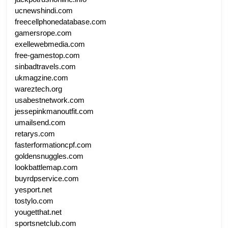
ucnewshindi.com
freecellphonedatabase.com
gamersrope.com
exellewebmedia.com
free-gamestop.com
sinbadtravels.com
ukmagzine.com
wareztech.org
usabestnetwork.com
jessepinkmanoutfit.com
umailsend.com
retarys.com
fasterformationcpf.com
goldensnuggles.com
lookbattlemap.com
buyrdpservice.com
yesport.net
tostylo.com
yougetthat.net
sportsnetclub.com