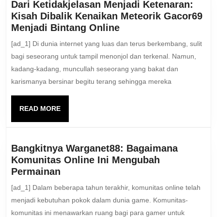
Dari Ketidakjelasan Menjadi Ketenaran:
Kisah Dibalik Kenaikan Meteorik Gacor69
Dari
Menjadi Bintang Online
Ketidakjelasan
[ad_1] Di dunia internet yang luas dan terus berkembang, sulit
Menjadi
bagi seseorang untuk tampil menonjol dan terkenal. Namun,
Ketenaran:
kadang-kadang, muncullah seseorang yang bakat dan
Kisah
karismanya bersinar begitu terang sehingga mereka
Dibalik
Kenaikan
Meteorik
READ
READ MORE
MORE
Gacor69
Menjadi
Bintang
Bangkitnya Warganet88: Bagaimana
Online
Komunitas Online Ini Mengubah
Bangkitnya
Permainan
Warganet88:
[ad_1] Dalam beberapa tahun terakhir, komunitas online telah
Bagaimana
menjadi kebutuhan pokok dalam dunia game. Komunitas-
Komunitas
komunitas ini menawarkan ruang bagi para gamer untuk