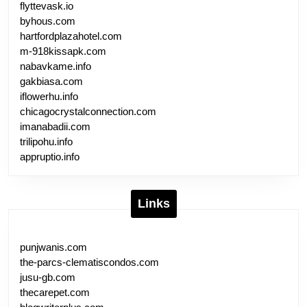
flyttevask.io
byhous.com
hartfordplazahotel.com
m-918kissapk.com
nabavkame.info
gakbiasa.com
iflowerhu.info
chicagocrystalconnection.com
imanabadii.com
trilipohu.info
appruptio.info
Links
punjwanis.com
the-parcs-clematiscondos.com
jusu-gb.com
thecarepet.com