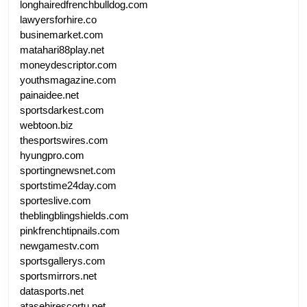
longhairedfrenchbulldog.com
lawyersforhire.co
businemarket.com
matahari88play.net
moneydescriptor.com
youthsmagazine.com
painaidee.net
sportsdarkest.com
webtoon.biz
thesportswires.com
hyungpro.com
sportingnewsnet.com
sportstime24day.com
sporteslive.com
theblingblingshields.com
pinkfrenchtipnails.com
newgamestv.com
sportsgallerys.com
sportsmirrors.net
datasports.net
atasehirescortu.net