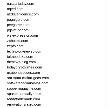
nascartoday.com
nqted.com
nzdriverlicence.com
pagalguru.com
pcegame.com
pgslot-r2.com
ws-expression.com
zchotels.com
zepfo.com
technologynews5.com
teknoeduka.com
thenews-blog.com
todaycryptotimes.com
usabonuscodes.com
sm-satta-makta-gods.com
softwaredegimnasios.com
soopermagazine.com
spacecoastdailys.com
readytrademark.com
renovationsrated.com