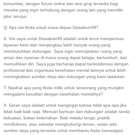
komunitas, dengan forum online dan sesi grup tersedia bagi
mereka yang ingin terhubung dengan orang lain yang memiliki
jalur serupa.
Q: Apa visi Anda untuk masa depan Dewakoin99?
A: Visi saya untuk Dewakoin99 adalah untuk terus memperluas
layanan kami dan menjangkau lebih banyak orang yang
membutuhkan dukungan. Saya ingin menciptakan ruang yang
aman dan nyaman di mana orang dapat belajar, bertumbuh, dan
memulihkan diri. Saya juga berharap dapat berkolaborasi dengan
profesional dan organisasi kesehatan mental lainnya untuk lebih
meningkatkan sumber daya dan dukungan yang kami tawarkan.
T: Nasihat apa yang Anda miliki untuk seseorang yang mungkin
mengalami kesulitan dengan kesehatan mentalnya?
A: Saran saya adalah untuk mengingat bahwa tidak apa-apa jika
tidak baik-baik saja. Mencari bantuan dan dukungan adalah tanda
kekuatan, bukan kelemahan. Baik melalui terapi, praktik
mindfulness, atau sekadar menghubungi teman, selalu ada
sumber daya yang tersedia untuk membantu Anda menavigasi