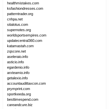
healthmistakes.com
ksfashiondresses.com
patterntrader.org
cnhpa.net
sitalotus.com
supernotes.org
worldsportsempires.com
updatecentral360.com
katamastah.com
zqscore.net
aseleraio.info
asticio.info
egardenio.info
arxteamio.info
getalexio.info
accountaudittaxcon.com
prymprint.com
sportkeeda.org
besttimespend.com
careandcure.biz