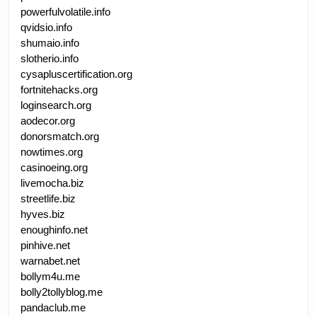
powerfulvolatile.info
qvidsio.info
shumaio.info
slotherio.info
cysapluscertification.org
fortnitehacks.org
loginsearch.org
aodecor.org
donorsmatch.org
nowtimes.org
casinoeing.org
livemocha.biz
streetlife.biz
hyves.biz
enoughinfo.net
pinhive.net
warnabet.net
bollym4u.me
bolly2tollyblog.me
pandaclub.me