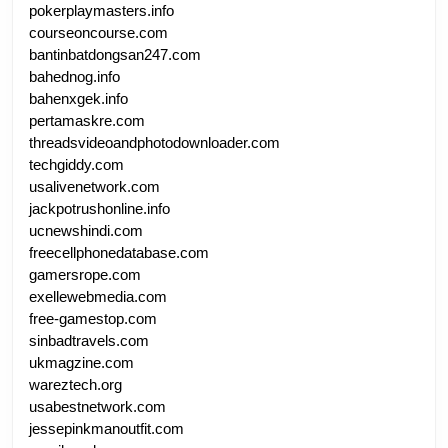
pokerplaymasters.info
courseoncourse.com
bantinbatdongsan247.com
bahednog.info
bahenxgek.info
pertamaskre.com
threadsvideoandphotodownloader.com
techgiddy.com
usalivenetwork.com
jackpotrushonline.info
ucnewshindi.com
freecellphonedatabase.com
gamersrope.com
exellewebmedia.com
free-gamestop.com
sinbadtravels.com
ukmagzine.com
wareztech.org
usabestnetwork.com
jessepinkmanoutfit.com