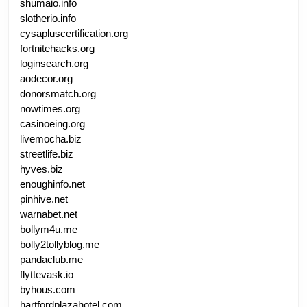
shumaio.info
slotherio.info
cysapluscertification.org
fortnitehacks.org
loginsearch.org
aodecor.org
donorsmatch.org
nowtimes.org
casinoeing.org
livemocha.biz
streetlife.biz
hyves.biz
enoughinfo.net
pinhive.net
warnabet.net
bollym4u.me
bolly2tollyblog.me
pandaclub.me
flyttevask.io
byhous.com
hartfordplazahotel.com