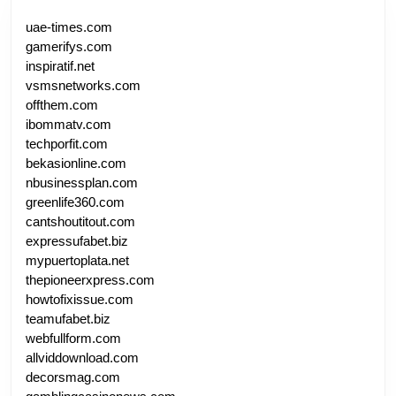
uae-times.com
gamerifys.com
inspiratif.net
vsmsnetworks.com
offthem.com
ibommatv.com
techporfit.com
bekasionline.com
nbusinessplan.com
greenlife360.com
cantshoutitout.com
expressufabet.biz
mypuertoplata.net
thepioneerxpress.com
howtofixissue.com
teamufabet.biz
webfullform.com
allviddownload.com
decorsmag.com