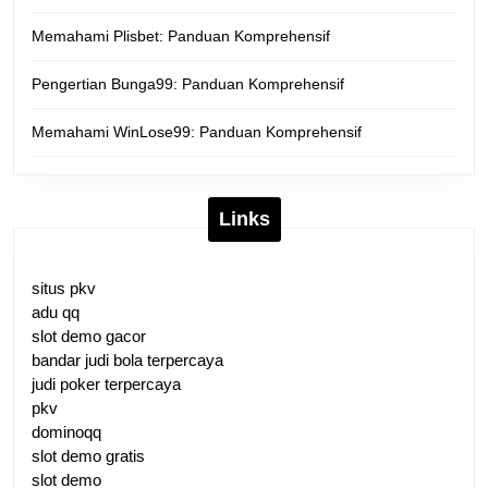
Memahami Plisbet: Panduan Komprehensif
Pengertian Bunga99: Panduan Komprehensif
Memahami WinLose99: Panduan Komprehensif
Links
situs pkv
adu qq
slot demo gacor
bandar judi bola terpercaya
judi poker terpercaya
pkv
dominoqq
slot demo gratis
slot demo