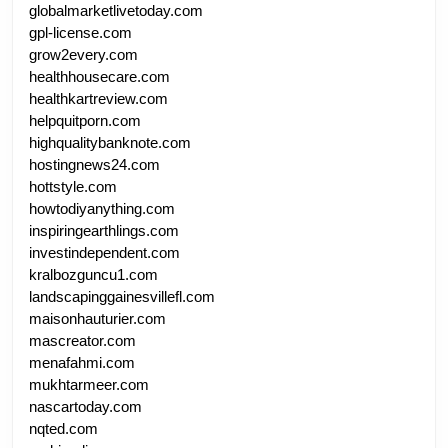
globalmarketlivetoday.com
gpl-license.com
grow2every.com
healthhousecare.com
healthkartreview.com
helpquitporn.com
highqualitybanknote.com
hostingnews24.com
hottstyle.com
howtodiyanything.com
inspiringearthlings.com
investindependent.com
kralbozguncu1.com
landscapinggainesvillefl.com
maisonhauturier.com
mascreator.com
menafahmi.com
mukhtarmeer.com
nascartoday.com
nqted.com