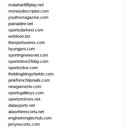
matahari88play.net
moneydescriptor.com
youthsmagazine.com
painaidee.net
sportsdarkest.com
webtoon.biz
thesportswires.com
hyungpro.com
sportingnewsnet.com
sportstime24day.com
sporteslive.com
theblingblingshields.com
pinkfrenchtipnails.com
newgamestv.com
sportsgallerys.com
sportsmirrors.net
datasports.net
atasehirescortu.net
engineeringtechub.com
jerryescorts.com