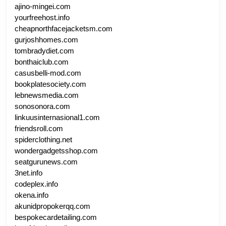
ajino-mingei.com
yourfreehost.info
cheapnorthfacejacketsm.com
gurjoshhomes.com
tombradydiet.com
bonthaiclub.com
casusbelli-mod.com
bookplatesociety.com
lebnewsmedia.com
sonosonora.com
linkuusinternasional1.com
friendsroll.com
spiderclothing.net
wondergadgetsshop.com
seatgurunews.com
3net.info
codeplex.info
okena.info
akunidpropokerqq.com
bespokecardetailing.com