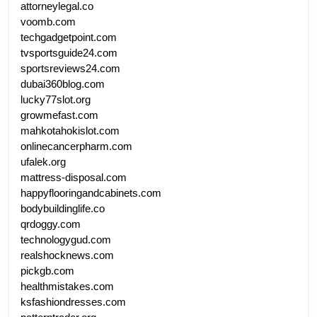
attorneylegal.co
voomb.com
techgadgetpoint.com
tvsportsguide24.com
sportsreviews24.com
dubai360blog.com
lucky77slot.org
growmefast.com
mahkotahokislot.com
onlinecancerpharm.com
ufalek.org
mattress-disposal.com
happyflooringandcabinets.com
bodybuildinglife.co
qrdoggy.com
technologygud.com
realshocknews.com
pickgb.com
healthmistakes.com
ksfashiondresses.com