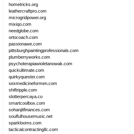
hometricks.org
leathercraftpro.com
microgridpower.org
mixiqo.com
needglobe.com
ortocoach.com
passionawe.com
pittsburghpaintingprofessionals.com
plumberryworks.com
psychoterapiawioletanowak.com
quickultimate.com
quirkyquester.com
sexmedicineformen.com
shiftripple.com
slotterpercaya.co
smartcoolbox.com
sohanjitfinances.com
soulfulhousemusic.net
sparklooms.com
tacticalcontractingllc.com