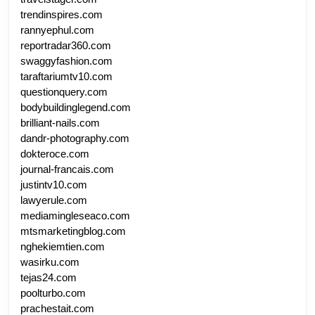
trendinspires.com
rannyephul.com
reportradar360.com
swaggyfashion.com
taraftariumtv10.com
questionquery.com
bodybuildinglegend.com
brilliant-nails.com
dandr-photography.com
dokteroce.com
journal-francais.com
justintv10.com
lawyerule.com
mediamingleseaco.com
mtsmarketingblog.com
nghekiemtien.com
wasirku.com
tejas24.com
poolturbo.com
prachestait.com