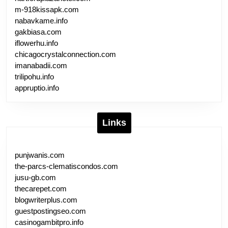
m-918kissapk.com
nabavkame.info
gakbiasa.com
iflowerhu.info
chicagocrystalconnection.com
imanabadii.com
trilipohu.info
appruptio.info
Links
punjwanis.com
the-parcs-clematiscondos.com
jusu-gb.com
thecarepet.com
blogwriterplus.com
guestpostingseo.com
casinogambitpro.info