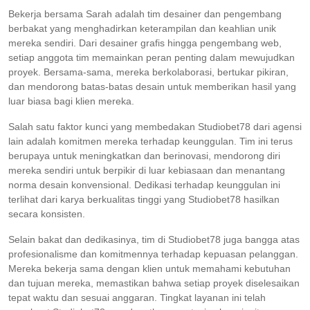
Bekerja bersama Sarah adalah tim desainer dan pengembang
berbakat yang menghadirkan keterampilan dan keahlian unik
mereka sendiri. Dari desainer grafis hingga pengembang web,
setiap anggota tim memainkan peran penting dalam mewujudkan
proyek. Bersama-sama, mereka berkolaborasi, bertukar pikiran,
dan mendorong batas-batas desain untuk memberikan hasil yang
luar biasa bagi klien mereka.
Salah satu faktor kunci yang membedakan Studiobet78 dari agensi
lain adalah komitmen mereka terhadap keunggulan. Tim ini terus
berupaya untuk meningkatkan dan berinovasi, mendorong diri
mereka sendiri untuk berpikir di luar kebiasaan dan menantang
norma desain konvensional. Dedikasi terhadap keunggulan ini
terlihat dari karya berkualitas tinggi yang Studiobet78 hasilkan
secara konsisten.
Selain bakat dan dedikasinya, tim di Studiobet78 juga bangga atas
profesionalisme dan komitmennya terhadap kepuasan pelanggan.
Mereka bekerja sama dengan klien untuk memahami kebutuhan
dan tujuan mereka, memastikan bahwa setiap proyek diselesaikan
tepat waktu dan sesuai anggaran. Tingkat layanan ini telah