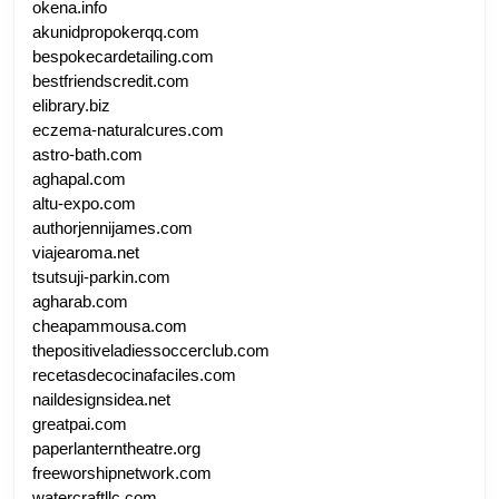
okena.info
akunidpropokerqq.com
bespokecardetailing.com
bestfriendscredit.com
elibrary.biz
eczema-naturalcures.com
astro-bath.com
aghapal.com
altu-expo.com
authorjennijames.com
viajearoma.net
tsutsuji-parkin.com
agharab.com
cheapammousa.com
thepositiveladiessoccerclub.com
recetasdecocinafaciles.com
naildesignsidea.net
greatpai.com
paperlanterntheatre.org
freeworshipnetwork.com
watercraftllc.com