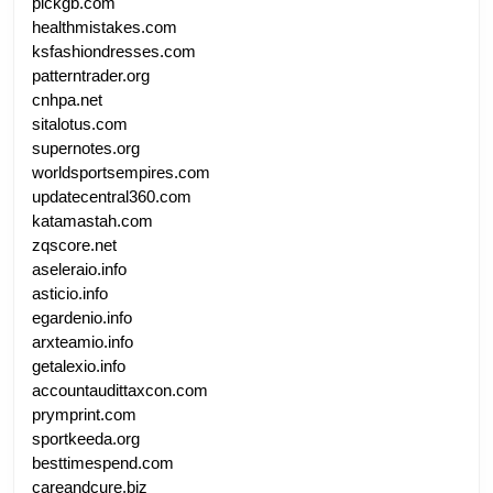
pickgb.com
healthmistakes.com
ksfashiondresses.com
patterntrader.org
cnhpa.net
sitalotus.com
supernotes.org
worldsportsempires.com
updatecentral360.com
katamastah.com
zqscore.net
aseleraio.info
asticio.info
egardenio.info
arxteamio.info
getalexio.info
accountaudittaxcon.com
prymprint.com
sportkeeda.org
besttimespend.com
careandcure.biz