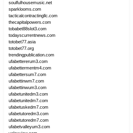
soulfulhousemusic.net
sparklooms.com
tacticalcontractingllc.com
thecapitalpowers.com
tobabet88slot3.com
todayscurrentnews.com
totobet77.asia
totobet77.org
trendingpublication.com
ufabettererum3.com
ufabettermentm4.com
ufabettersum7.com
ufabettinwm7.com
ufabettinwum3.com
ufabetunitedm3.com
ufabetunitedm7.com
ufabetuskedm7.com
ufabetutoredm3.com
ufabetutoredm7.com
ufabetvalleyum3.com