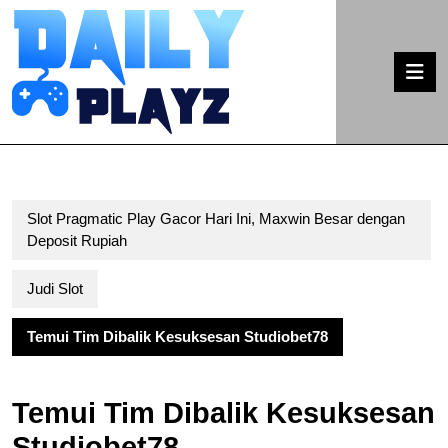
Skip
to
content
O
Skip
B
to
content
Slot Pragmatic Play Gacor Hari Ini, Maxwin Besar dengan
Deposit Rupiah
Judi Slot
Temui Tim Dibalik Kesuksesan Studiobet78
Temui Tim Dibalik Kesuksesan
Studiobet78