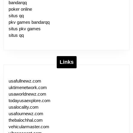
bandarqq
poker online
situs qq
pkv games bandarqq
situs pkv games
situs qq
Links
usafullnewz.com
uktimenetwork.com
usaworldnewz.com
todayusaexplore.com
usalocality.com
usafournewz.com
thebalochhal.com
vehicularmaster.com