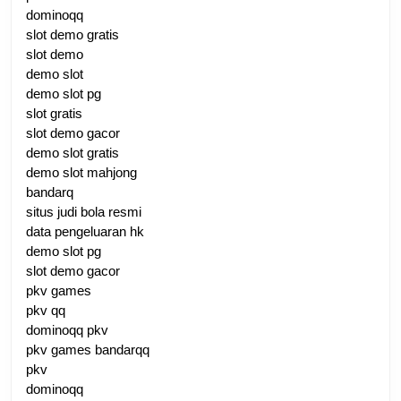
dominoqq
slot demo gratis
slot demo
demo slot
demo slot pg
slot gratis
slot demo gacor
demo slot gratis
demo slot mahjong
bandarq
situs judi bola resmi
data pengeluaran hk
demo slot pg
slot demo gacor
pkv games
pkv qq
dominoqq pkv
pkv games bandarqq
pkv
dominoqq