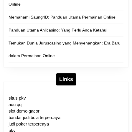
Online
Memahami Saung4D: Panduan Utama Permainan Online
Panduan Utama Ahlicasino: Yang Perlu Anda Ketahui
Temukan Dunia Juruscasino yang Menyenangkan: Era Baru
dalam Permainan Online
Links
situs pkv
adu qq
slot demo gacor
bandar judi bola terpercaya
judi poker terpercaya
pkv