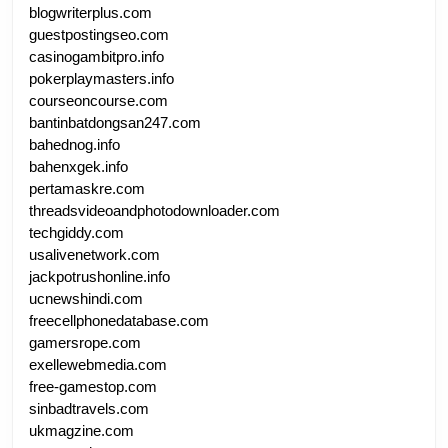
blogwriterplus.com
guestpostingseo.com
casinogambitpro.info
pokerplaymasters.info
courseoncourse.com
bantinbatdongsan247.com
bahednog.info
bahenxgek.info
pertamaskre.com
threadsvideoandphotodownloader.com
techgiddy.com
usalivenetwork.com
jackpotrushonline.info
ucnewshindi.com
freecellphonedatabase.com
gamersrope.com
exellewebmedia.com
free-gamestop.com
sinbadtravels.com
ukmagzine.com