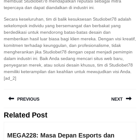
membuat Studiobet78 mendapatkan reputasi sebagai mitra
tepercaya dan dapat diandalkan di industri ini.
Secara keseluruhan, tim di balik kesuksesan Studiobet78 adalah
sekelompok individu yang bersemangat dan berbakat yang
berdedikasi untuk mendorong batas-batas desain dan
memberikan hasil luar biasa bagi klien mereka. Dengan visi kreatif,
komitmen terhadap keunggulan, dan profesionalisme, tidak
mengherankan jika Studiobet78 dengan cepat menjadi pemimpin
dalam industri ini. Baik Anda sedang mencari situs web baru,
penyegaran merek, atau solusi desain khusus, tim di Studiobet78
memiliki keterampilan dan keahlian untuk mewujudkan visi Anda.
[ad_2]
Post
PREVIOUS
NEXT
navigation
Related Post
Previous
Next
post:
post:
MEGA228: Masa Depan Esports dan