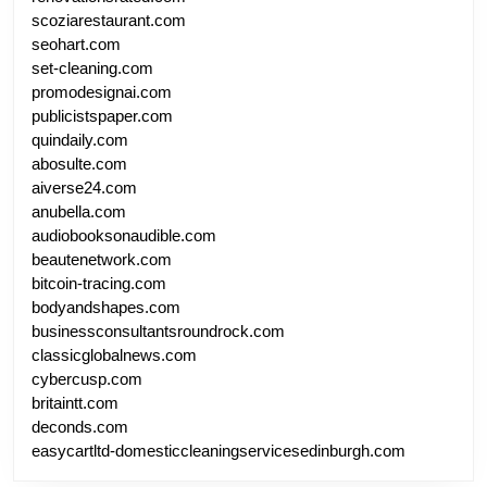
scoziarestaurant.com
seohart.com
set-cleaning.com
promodesignai.com
publicistspaper.com
quindaily.com
abosulte.com
aiverse24.com
anubella.com
audiobooksonaudible.com
beautenetwork.com
bitcoin-tracing.com
bodyandshapes.com
businessconsultantsroundrock.com
classicglobalnews.com
cybercusp.com
britaintt.com
deconds.com
easycartltd-domesticcleaningservicesedinburgh.com