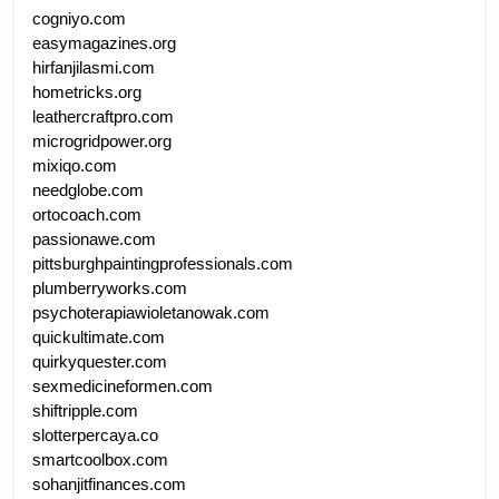
cogniyo.com
easymagazines.org
hirfanjilasmi.com
hometricks.org
leathercraftpro.com
microgridpower.org
mixiqo.com
needglobe.com
ortocoach.com
passionawe.com
pittsburghpaintingprofessionals.com
plumberryworks.com
psychoterapiawioletanowak.com
quickultimate.com
quirkyquester.com
sexmedicineformen.com
shiftripple.com
slotterpercaya.co
smartcoolbox.com
sohanjitfinances.com