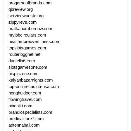
progameofbrands.com
qbreview.org
servicewueste.org
zippyrevs.com
matkanumbernow.com
myjobcirculars.com
healthmoreoverfitness.com
topslotxgames.com
routerloggnet.net
dantella6.com
slotsgamesone.com
hispinzone.com
kalyanbazarnights.com
top-online-casino-usa.com
honghuidoor.com
flowingtravel.com
nineniki.com
brandiospecialists.com
medicalcare7.com
adtennaball.com