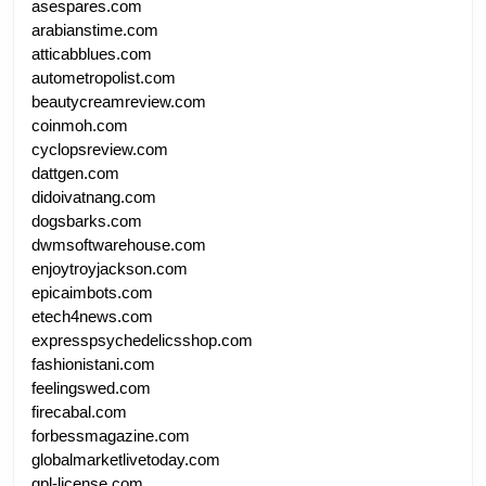
asespares.com
arabianstime.com
atticabblues.com
autometropolist.com
beautycreamreview.com
coinmoh.com
cyclopsreview.com
dattgen.com
didoivatnang.com
dogsbarks.com
dwmsoftwarehouse.com
enjoytroyjackson.com
epicaimbots.com
etech4news.com
expresspsychedelicsshop.com
fashionistani.com
feelingswed.com
firecabal.com
forbessmagazine.com
globalmarketlivetoday.com
gpl-license.com