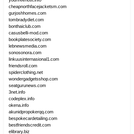
cheapnorthfacejacketsm.com
gurjoshhomes.com
tombradydiet.com
bonthaiclub.com
casusbelli-mod.com
bookplatesociety.com
lebnewsmedia.com
sonosonora.com
linkuusinternasional1.com
friendsroll.com
spiderclothing.net
wondergadgetsshop.com
seatgurunews.com
3net.info
codeplex.info
okena.info
akunidpropokerqq.com
bespokecardetailing.com
bestfriendscredit.com
elibrary.biz