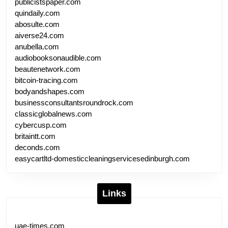
publicistspaper.com
quindaily.com
abosulte.com
aiverse24.com
anubella.com
audiobooksonaudible.com
beautenetwork.com
bitcoin-tracing.com
bodyandshapes.com
businessconsultantsroundrock.com
classicglobalnews.com
cybercusp.com
britaintt.com
deconds.com
easycartltd-domesticcleaningservicesedinburgh.com
Links
uae-times.com