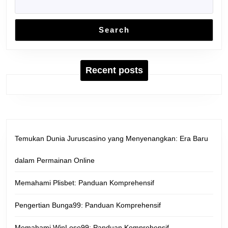
Search
Recent posts
Temukan Dunia Juruscasino yang Menyenangkan: Era Baru
dalam Permainan Online
Memahami Plisbet: Panduan Komprehensif
Pengertian Bunga99: Panduan Komprehensif
Memahami WinLose99: Panduan Komprehensif