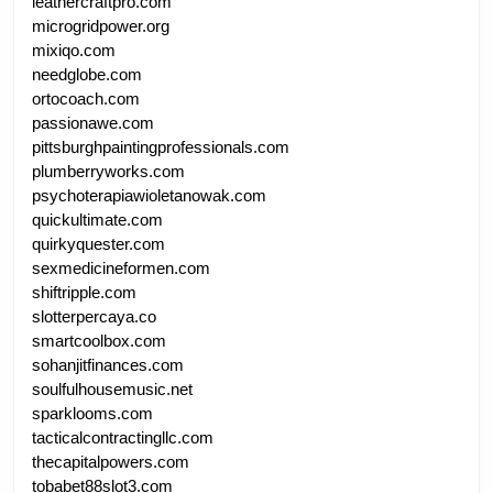
leathercraftpro.com
microgridpower.org
mixiqo.com
needglobe.com
ortocoach.com
passionawe.com
pittsburghpaintingprofessionals.com
plumberryworks.com
psychoterapiawioletanowak.com
quickultimate.com
quirkyquester.com
sexmedicineformen.com
shiftripple.com
slotterpercaya.co
smartcoolbox.com
sohanjitfinances.com
soulfulhousemusic.net
sparklooms.com
tacticalcontractingllc.com
thecapitalpowers.com
tobabet88slot3.com