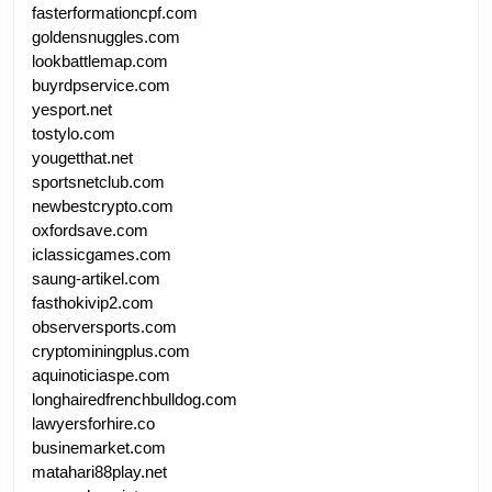
fasterformationcpf.com
goldensnuggles.com
lookbattlemap.com
buyrdpservice.com
yesport.net
tostylo.com
yougetthat.net
sportsnetclub.com
newbestcrypto.com
oxfordsave.com
iclassicgames.com
saung-artikel.com
fasthokivip2.com
observersports.com
cryptominingplus.com
aquinoticiaspe.com
longhairedfrenchbulldog.com
lawyersforhire.co
businemarket.com
matahari88play.net