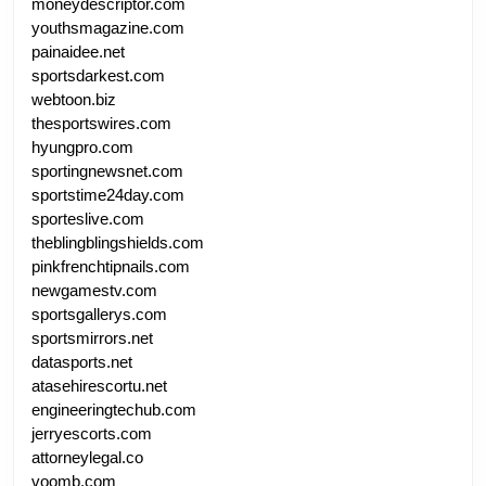
moneydescriptor.com
youthsmagazine.com
painaidee.net
sportsdarkest.com
webtoon.biz
thesportswires.com
hyungpro.com
sportingnewsnet.com
sportstime24day.com
sporteslive.com
theblingblingshields.com
pinkfrenchtipnails.com
newgamestv.com
sportsgallerys.com
sportsmirrors.net
datasports.net
atasehirescortu.net
engineeringtechub.com
jerryescorts.com
attorneylegal.co
voomb.com