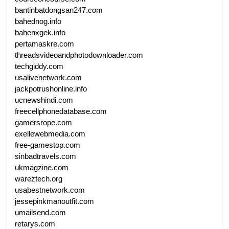
bantinbatdongsan247.com
bahednog.info
bahenxgek.info
pertamaskre.com
threadsvideoandphotodownloader.com
techgiddy.com
usalivenetwork.com
jackpotrushonline.info
ucnewshindi.com
freecellphonedatabase.com
gamersrope.com
exellewebmedia.com
free-gamestop.com
sinbadtravels.com
ukmagzine.com
wareztech.org
usabestnetwork.com
jessepinkmanoutfit.com
umailsend.com
retarys.com