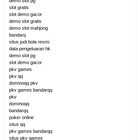
demo slot pg
slot gratis
slot demo gacor
demo slot gratis
demo slot mahjong
bandarq
situs judi bola resmi
data pengeluaran hk
demo slot pg
slot demo gacor
pkv games
pkv qq
dominoqq pkv
pkv games bandarqq
pkv
dominoqq
bandarqq
poker online
situs qq
pkv games bandarqq
situs pkv games