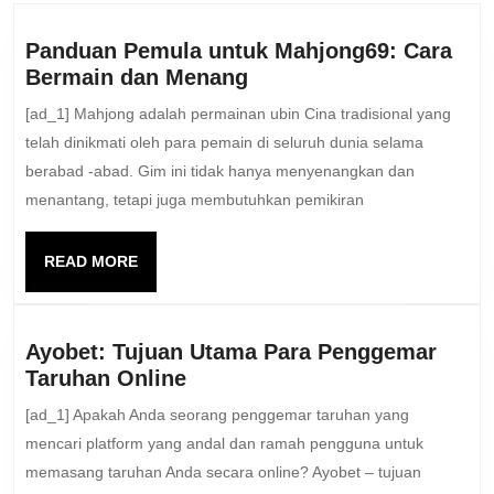
post:
post:
Panduan Pemula untuk Mahjong69: Cara
Panduan
Bermain dan Menang
Pemula
[ad_1] Mahjong adalah permainan ubin Cina tradisional yang
untuk
telah dinikmati oleh para pemain di seluruh dunia selama
Mahjong69:
berabad -abad. Gim ini tidak hanya menyenangkan dan
Cara
menantang, tetapi juga membutuhkan pemikiran
Bermain
dan
Menang
READ
READ MORE
MORE
Ayobet: Tujuan Utama Para Penggemar
Ayobet:
Taruhan Online
Tujuan
[ad_1] Apakah Anda seorang penggemar taruhan yang
Utama
mencari platform yang andal dan ramah pengguna untuk
Para
memasang taruhan Anda secara online? Ayobet – tujuan
Penggemar