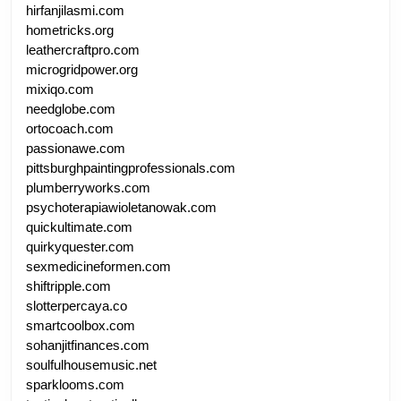
hirfanjilasmi.com
hometricks.org
leathercraftpro.com
microgridpower.org
mixiqo.com
needglobe.com
ortocoach.com
passionawe.com
pittsburghpaintingprofessionals.com
plumberryworks.com
psychoterapiawioletanowak.com
quickultimate.com
quirkyquester.com
sexmedicineformen.com
shiftripple.com
slotterpercaya.co
smartcoolbox.com
sohanjitfinances.com
soulfulhousemusic.net
sparklooms.com