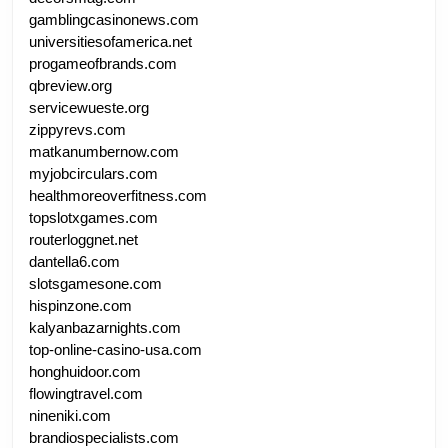
gamblingcasinonews.com
universitiesofamerica.net
progameofbrands.com
qbreview.org
servicewueste.org
zippyrevs.com
matkanumbernow.com
myjobcirculars.com
healthmoreoverfitness.com
topslotxgames.com
routerloggnet.net
dantella6.com
slotsgamesone.com
hispinzone.com
kalyanbazarnights.com
top-online-casino-usa.com
honghuidoor.com
flowingtravel.com
nineniki.com
brandiospecialists.com