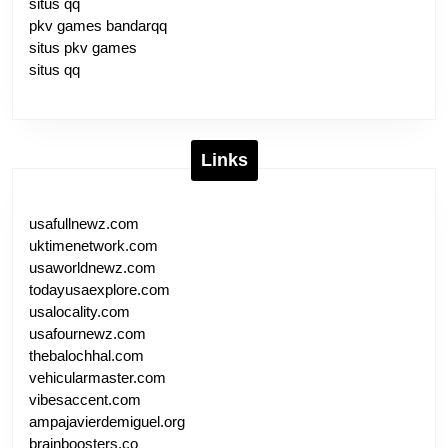
situs qq
pkv games bandarqq
situs pkv games
situs qq
Links
usafullnewz.com
uktimenetwork.com
usaworldnewz.com
todayusaexplore.com
usalocality.com
usafournewz.com
thebalochhal.com
vehicularmaster.com
vibesaccent.com
ampajavierdemiguel.org
brainboosters.co