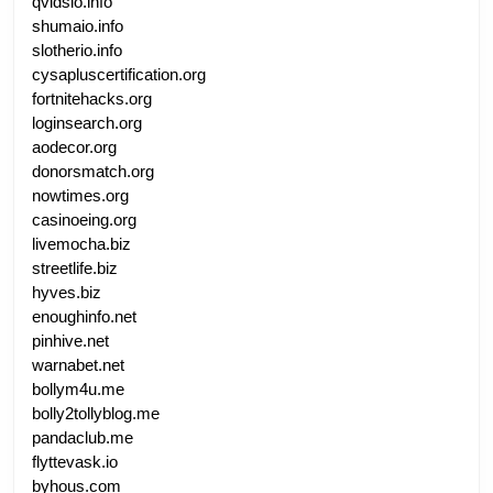
qvidsio.info
shumaio.info
slotherio.info
cysapluscertification.org
fortnitehacks.org
loginsearch.org
aodecor.org
donorsmatch.org
nowtimes.org
casinoeing.org
livemocha.biz
streetlife.biz
hyves.biz
enoughinfo.net
pinhive.net
warnabet.net
bollym4u.me
bolly2tollyblog.me
pandaclub.me
flyttevask.io
byhous.com