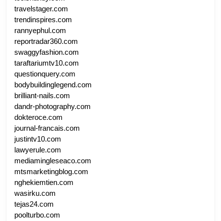
travelstager.com
trendinspires.com
rannyephul.com
reportradar360.com
swaggyfashion.com
taraftariumtv10.com
questionquery.com
bodybuildinglegend.com
brilliant-nails.com
dandr-photography.com
dokteroce.com
journal-francais.com
justintv10.com
lawyerule.com
mediamingleseaco.com
mtsmarketingblog.com
nghekiemtien.com
wasirku.com
tejas24.com
poolturbo.com