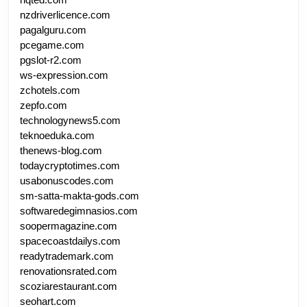
nzdriverlicence.com
pagalguru.com
pcegame.com
pgslot-r2.com
ws-expression.com
zchotels.com
zepfo.com
technologynews5.com
teknoeduka.com
thenews-blog.com
todaycryptotimes.com
usabonuscodes.com
sm-satta-makta-gods.com
softwaredegimnasios.com
soopermagazine.com
spacecoastdailys.com
readytrademark.com
renovationsrated.com
scoziarestaurant.com
seohart.com