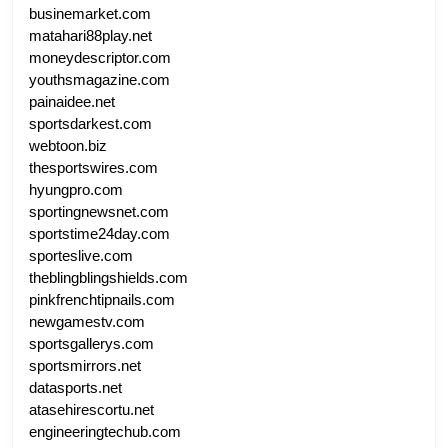
businemarket.com
matahari88play.net
moneydescriptor.com
youthsmagazine.com
painaidee.net
sportsdarkest.com
webtoon.biz
thesportswires.com
hyungpro.com
sportingnewsnet.com
sportstime24day.com
sporteslive.com
theblingblingshields.com
pinkfrenchtipnails.com
newgamestv.com
sportsgallerys.com
sportsmirrors.net
datasports.net
atasehirescortu.net
engineeringtechub.com