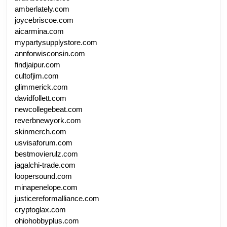
amberlately.com
joycebriscoe.com
aicarmina.com
mypartysupplystore.com
annforwisconsin.com
findjaipur.com
cultofjim.com
glimmerick.com
davidfollett.com
newcollegebeat.com
reverbnewyork.com
skinmerch.com
usvisaforum.com
bestmovierulz.com
jagalchi-trade.com
loopersound.com
minapenelope.com
justicereformalliance.com
cryptoglax.com
ohiohobbyplus.com