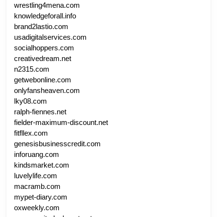
wrestling4mena.com
knowledgeforall.info
brand2lastio.com
usadigitalservices.com
socialhoppers.com
creativedream.net
n2315.com
getwebonline.com
onlyfansheaven.com
lky08.com
ralph-fiennes.net
fielder-maximum-discount.net
fitfllex.com
genesisbusinesscredit.com
inforuang.com
kindsmarket.com
luvelylife.com
macramb.com
mypet-diary.com
oxweekly.com