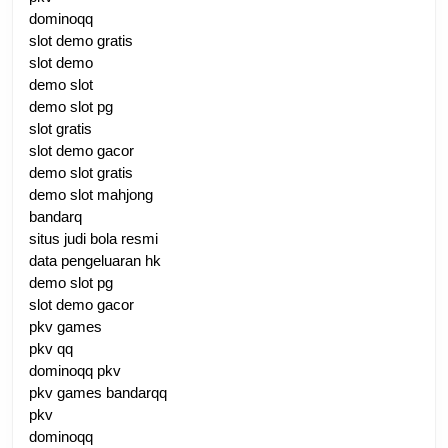
dominoqq
slot demo gratis
slot demo
demo slot
demo slot pg
slot gratis
slot demo gacor
demo slot gratis
demo slot mahjong
bandarq
situs judi bola resmi
data pengeluaran hk
demo slot pg
slot demo gacor
pkv games
pkv qq
dominoqq pkv
pkv games bandarqq
pkv
dominoqq