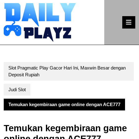
Skip
to
content
O
Skip
B
to
content
Slot Pragmatic Play Gacor Hari Ini, Maxwin Besar dengan
Deposit Rupiah
Judi Slot
Temukan kegembiraan game online dengan ACE777
Temukan kegembiraan game
online dengan ACE777