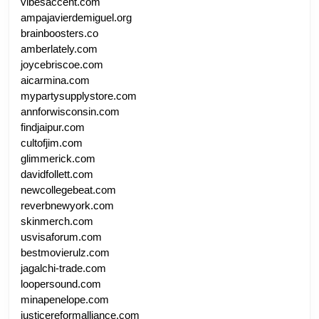
vibesaccent.com
ampajavierdemiguel.org
brainboosters.co
amberlately.com
joycebriscoe.com
aicarmina.com
mypartysupplystore.com
annforwisconsin.com
findjaipur.com
cultofjim.com
glimmerick.com
davidfollett.com
newcollegebeat.com
reverbnewyork.com
skinmerch.com
usvisaforum.com
bestmovierulz.com
jagalchi-trade.com
loopersound.com
minapenelope.com
justicereformalliance.com