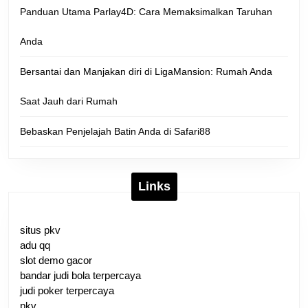
Panduan Utama Parlay4D: Cara Memaksimalkan Taruhan
Anda
Bersantai dan Manjakan diri di LigaMansion: Rumah Anda
Saat Jauh dari Rumah
Bebaskan Penjelajah Batin Anda di Safari88
Links
situs pkv
adu qq
slot demo gacor
bandar judi bola terpercaya
judi poker terpercaya
pkv