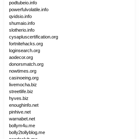
podtubeio.info
powerfulvolatile.info
qvidsio.info
shumaio.info
slotherio.info
cysapluscertification.org
fortnitehacks.org
loginsearch.org
aodecor.org
donorsmatch.org
nowtimes.org
casinoeing.org
livemocha.biz
streetlife.biz
hyves.biz
enoughinfo.net
pinhive.net
warnabet.net
bollym4u.me
bolly2tollyblog.me