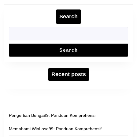
Search
Search
Recent posts
Pengertian Bunga99: Panduan Komprehensif
Memahami WinLose99: Panduan Komprehensif