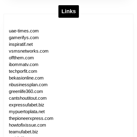
Links
uae-times.com
gamerifys.com
inspiratif.net
vsmsnetworks.com
offthem.com
ibommatv.com
techporfit.com
bekasionline.com
nbusinessplan.com
greenlife360.com
cantshoutitout.com
expressufabet.biz
mypuertoplata.net
thepioneerxpress.com
howtofixissue.com
teamufabet.biz