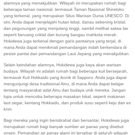
alamnya yang menakjubkan. Wilayah ini merupakan rumah bagi
beberapa taman nasional, termasuk Taman Nasional Shiretoko
yang terkenal, yang merupakan Situs Warisan Dunia UNESCO. Di
sini, Anda dapat menjelajahi hutan lebat, danau sebening kristal,
dan pegunungan yang menjulang tinggi, sambil melihat satwa liar
seperti beruang coklat dan burung bangau mahkota merah.
Hokidewa juga terkenal dengan garis pantainya yang terjal, di
mana Anda dapat menikmati pemandangan indah berkendara di
pesisir pantai dan pemandangan Laut Jepang yang menakjubkan.
Selain keindahan alamnya, Hokidewa juga kaya akan warisan
budaya. Wilayah ini adalah rumah bagi beberapa kuil bersejarah,
termasuk Kuil Hokkaido yang ikonik di Sapporo. Anda juga dapat
mengunjungi desa tradisional Ainu, di mana Anda dapat belajar
tentang masyarakat adat Ainu dan budaya unik mereka. Jangan
lupa untuk mencoba beberapa masakan lokal, seperti makanan
laut segar, kentang Hokkaido, dan produk susu seperti keju dan es
krim.
Bagi mereka yang ingin beristirahat dan bersantai, Hokidewa juga
merupakan rumah bagi banyak sumber air panas yang disebut
onsen. Pemandian air panas alami ini tersebar di seluruh wilayah