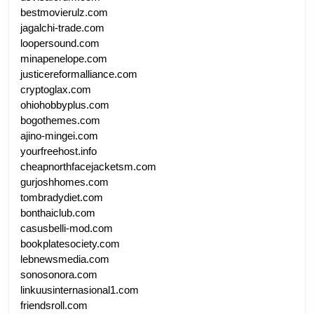
bestmovierulz.com
jagalchi-trade.com
loopersound.com
minapenelope.com
justicereformalliance.com
cryptoglax.com
ohiohobbyplus.com
bogothemes.com
ajino-mingei.com
yourfreehost.info
cheapnorthfacejacketsm.com
gurjoshhomes.com
tombradydiet.com
bonthaiclub.com
casusbelli-mod.com
bookplatesociety.com
lebnewsmedia.com
sonosonora.com
linkuusinternasional1.com
friendsroll.com