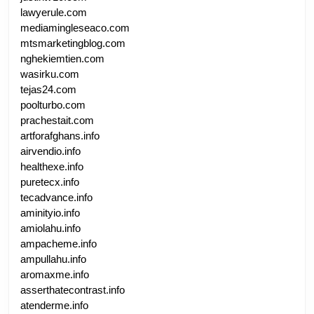
lawyerule.com
mediamingleseaco.com
mtsmarketingblog.com
nghekiemtien.com
wasirku.com
tejas24.com
poolturbo.com
prachestait.com
artforafghans.info
airvendio.info
healthexe.info
puretecx.info
tecadvance.info
aminityio.info
amiolahu.info
ampacheme.info
ampullahu.info
aromaxme.info
asserthatecontrast.info
atenderme.info