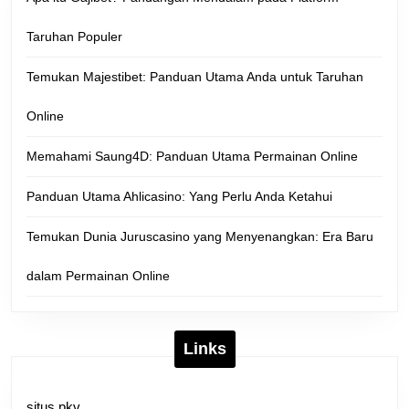
Taruhan Populer
Temukan Majestibet: Panduan Utama Anda untuk Taruhan
Online
Memahami Saung4D: Panduan Utama Permainan Online
Panduan Utama Ahlicasino: Yang Perlu Anda Ketahui
Temukan Dunia Juruscasino yang Menyenangkan: Era Baru
dalam Permainan Online
Links
situs pkv