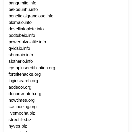
bangumiio.info
bekosunhu.info
beneficialgrandiose.info
blomaio.info
dosellinfoplete.info
podtubeio.info
powerfulvolatile.info
qvidsio.info
shumaio.info
slotherio.info
cysapluscertification.org
fortnitehacks.org
loginsearch.org
aodecor.org
donorsmatch.org
nowtimes.org
casinoeing.org
livemocha.biz
streetlife.biz
hyves.biz