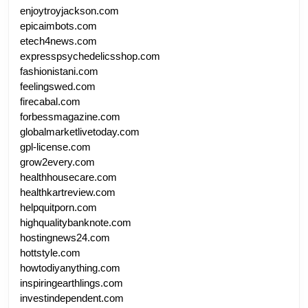
enjoytroyjackson.com
epicaimbots.com
etech4news.com
expresspsychedelicsshop.com
fashionistani.com
feelingswed.com
firecabal.com
forbessmagazine.com
globalmarketlivetoday.com
gpl-license.com
grow2every.com
healthhousecare.com
healthkartreview.com
helpquitporn.com
highqualitybanknote.com
hostingnews24.com
hottstyle.com
howtodiyanything.com
inspiringearthlings.com
investindependent.com