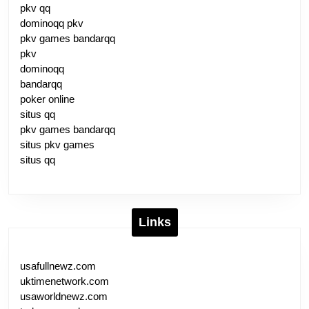
pkv qq
dominoqq pkv
pkv games bandarqq
pkv
dominoqq
bandarqq
poker online
situs qq
pkv games bandarqq
situs pkv games
situs qq
Links
usafullnewz.com
uktimenetwork.com
usaworldnewz.com