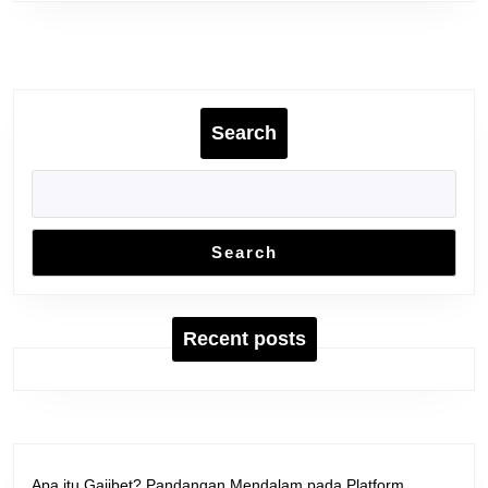
online
Search
Search
Recent posts
Apa itu Gajibet? Pandangan Mendalam pada Platform