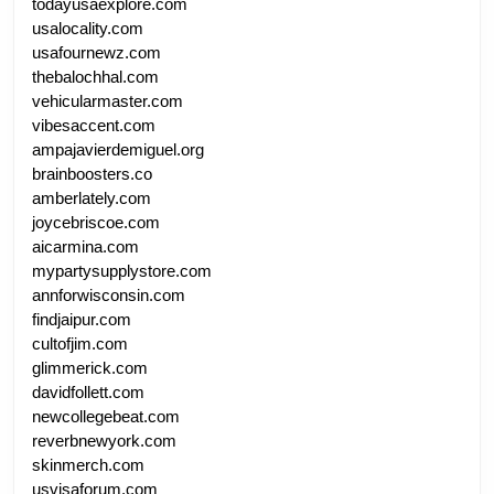
todayusaexplore.com
usalocality.com
usafournewz.com
thebalochhal.com
vehicularmaster.com
vibesaccent.com
ampajavierdemiguel.org
brainboosters.co
amberlately.com
joycebriscoe.com
aicarmina.com
mypartysupplystore.com
annforwisconsin.com
findjaipur.com
cultofjim.com
glimmerick.com
davidfollett.com
newcollegebeat.com
reverbnewyork.com
skinmerch.com
usvisaforum.com