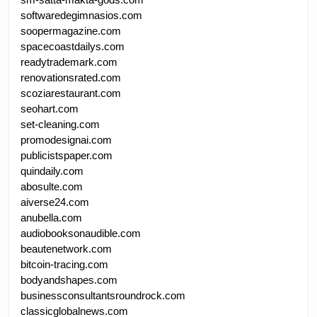
softwaredegimnasios.com
soopermagazine.com
spacecoastdailys.com
readytrademark.com
renovationsrated.com
scoziarestaurant.com
seohart.com
set-cleaning.com
promodesignai.com
publicistspaper.com
quindaily.com
abosulte.com
aiverse24.com
anubella.com
audiobooksonaudible.com
beautenetwork.com
bitcoin-tracing.com
bodyandshapes.com
businessconsultantsroundrock.com
classicglobalnews.com