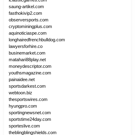
saung-artikel.com
fasthokivip2.com
observersports.com
cryptominingplus.com
aquinoticiaspe.com
longhairedfrenchbulldog.com
lawyersforhire.co
businemarket.com
matahari88play.net
moneydescriptor.com
youthsmagazine.com
painaidee.net
sportsdarkest.com
webtoon.biz
thesportswires.com
hyungpro.com
sportingnewsnet.com
sportstime24day.com
sporteslive.com
theblingblingshields.com