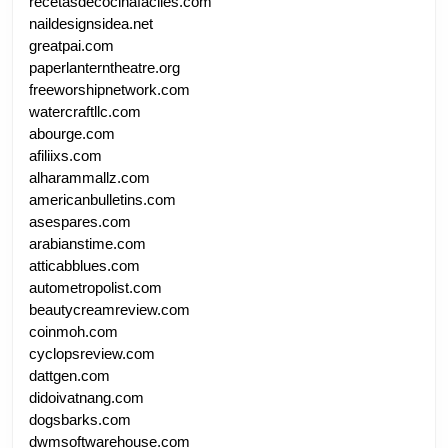
recetasdecocinafaciles.com
naildesignsidea.net
greatpai.com
paperlanterntheatre.org
freeworshipnetwork.com
watercraftllc.com
abourge.com
afiliixs.com
alharammallz.com
americanbulletins.com
asespares.com
arabianstime.com
atticabblues.com
autometropolist.com
beautycreamreview.com
coinmoh.com
cyclopsreview.com
dattgen.com
didoivatnang.com
dogsbarks.com
dwmsoftwarehouse.com