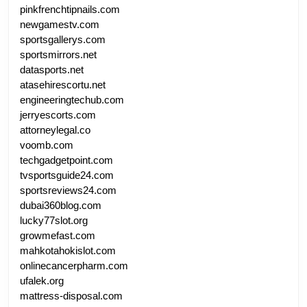
pinkfrenchtipnails.com
newgamestv.com
sportsgallerys.com
sportsmirrors.net
datasports.net
atasehirescortu.net
engineeringtechub.com
jerryescorts.com
attorneylegal.co
voomb.com
techgadgetpoint.com
tvsportsguide24.com
sportsreviews24.com
dubai360blog.com
lucky77slot.org
growmefast.com
mahkotahokislot.com
onlinecancerpharm.com
ufalek.org
mattress-disposal.com