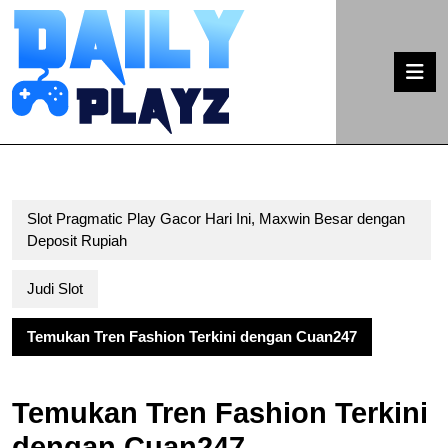
Skip
to
content
O
Skip
B
to
content
Slot Pragmatic Play Gacor Hari Ini, Maxwin Besar dengan
Deposit Rupiah
Judi Slot
Temukan Tren Fashion Terkini dengan Cuan247
Temukan Tren Fashion Terkini
dengan Cuan247