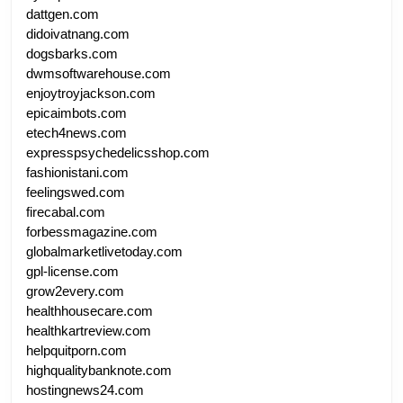
dattgen.com
didoivatnang.com
dogsbarks.com
dwmsoftwarehouse.com
enjoytroyjackson.com
epicaimbots.com
etech4news.com
expresspsychedelicsshop.com
fashionistani.com
feelingswed.com
firecabal.com
forbessmagazine.com
globalmarketlivetoday.com
gpl-license.com
grow2every.com
healthhousecare.com
healthkartreview.com
helpquitporn.com
highqualitybanknote.com
hostingnews24.com