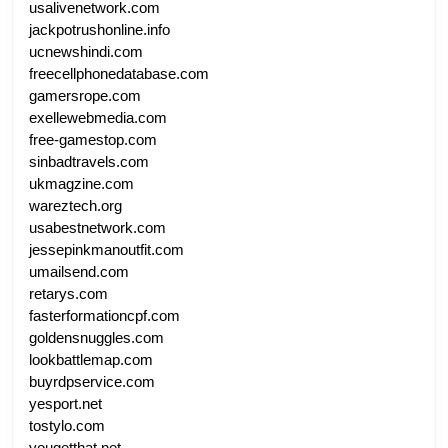
usalivenetwork.com
jackpotrushonline.info
ucnewshindi.com
freecellphonedatabase.com
gamersrope.com
exellewebmedia.com
free-gamestop.com
sinbadtravels.com
ukmagzine.com
wareztech.org
usabestnetwork.com
jessepinkmanoutfit.com
umailsend.com
retarys.com
fasterformationcpf.com
goldensnuggles.com
lookbattlemap.com
buyrdpservice.com
yesport.net
tostylo.com
yougetthat.net