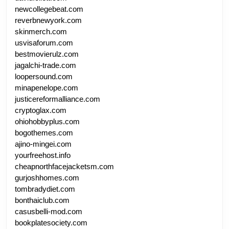
newcollegebeat.com
reverbnewyork.com
skinmerch.com
usvisaforum.com
bestmovierulz.com
jagalchi-trade.com
loopersound.com
minapenelope.com
justicereformalliance.com
cryptoglax.com
ohiohobbyplus.com
bogothemes.com
ajino-mingei.com
yourfreehost.info
cheapnorthfacejacketsm.com
gurjoshhomes.com
tombradydiet.com
bonthaiclub.com
casusbelli-mod.com
bookplatesociety.com