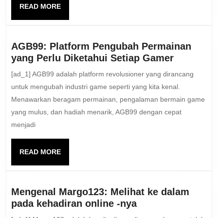
READ
READ MORE
MORE
AGB99: Platform Pengubah Permainan
AGB99:
yang Perlu Diketahui Setiap Gamer
Platform
[ad_1] AGB99 adalah platform revolusioner yang dirancang
Penguba
untuk mengubah industri game seperti yang kita kenal.
Permaina
Menawarkan beragam permainan, pengalaman bermain game
yang
yang mulus, dan hadiah menarik, AGB99 dengan cepat
Perlu
menjadi
Diketahui
Setiap
Gamer
READ
READ MORE
MORE
Mengenal Margo123: Melihat ke dalam
Mengenal
pada kehadiran online -nya
Margo123: