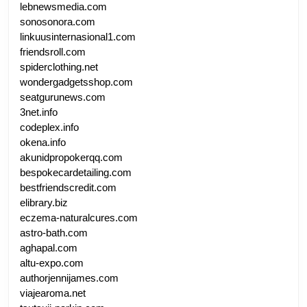
lebnewsmedia.com
sonosonora.com
linkuusinternasional1.com
friendsroll.com
spiderclothing.net
wondergadgetsshop.com
seatgurunews.com
3net.info
codeplex.info
okena.info
akunidpropokerqq.com
bespokecardetailing.com
bestfriendscredit.com
elibrary.biz
eczema-naturalcures.com
astro-bath.com
aghapal.com
altu-expo.com
authorjennijames.com
viajearoma.net