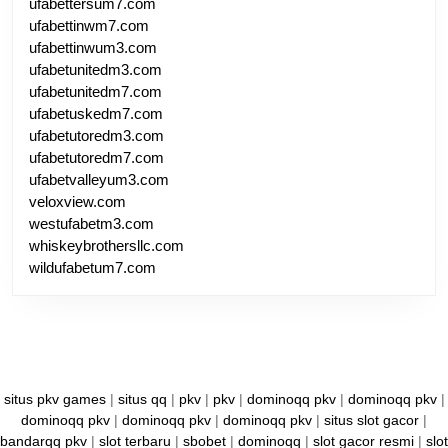
ufabettersum7.com
ufabettinwm7.com
ufabettinwum3.com
ufabetunitedm3.com
ufabetunitedm7.com
ufabetuskedm7.com
ufabetutoredm3.com
ufabetutoredm7.com
ufabetvalleyum3.com
veloxview.com
westufabetm3.com
whiskeybrothersllc.com
wildufabetum7.com
situs pkv games
|
situs qq
|
pkv
|
pkv
|
dominoqq pkv
|
dominoqq pkv
|
dominoqq pkv
|
dominoqq pkv
|
dominoqq pkv
|
situs slot gacor
|
bandarqq pkv
|
slot terbaru
|
sbobet
|
dominoqq
|
slot gacor resmi
|
slot