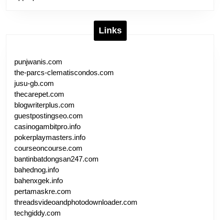
Links
punjwanis.com
the-parcs-clematiscondos.com
jusu-gb.com
thecarepet.com
blogwriterplus.com
guestpostingseo.com
casinogambitpro.info
pokerplaymasters.info
courseoncourse.com
bantinbatdongsan247.com
bahednog.info
bahenxgek.info
pertamaskre.com
threadsvideoandphotodownloader.com
techgiddy.com