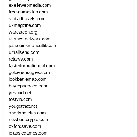
exellewebmedia.com
free-gamestop.com
sinbadtravels.com
ukmagzine.com
wareztech.org
usabestnetwork.com
jessepinkmanoutfit.com
umailsend.com
retarys.com
fasterformationcpf.com
goldensnuggles.com
lookbattlemap.com
buyrdpservice.com
yesport.net
tostylo.com
yougetthat.net
sportsnetclub.com
newbestcrypto.com
oxfordsave.com
iclassicgames.com