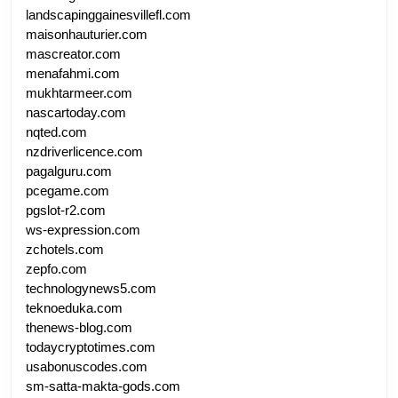
landscapinggainesvillefl.com
maisonhauturier.com
mascreator.com
menafahmi.com
mukhtarmeer.com
nascartoday.com
nqted.com
nzdriverlicence.com
pagalguru.com
pcegame.com
pgslot-r2.com
ws-expression.com
zchotels.com
zepfo.com
technologynews5.com
teknoeduka.com
thenews-blog.com
todaycryptotimes.com
usabonuscodes.com
sm-satta-makta-gods.com