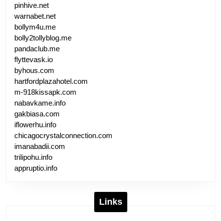
pinhive.net
warnabet.net
bollym4u.me
bolly2tollyblog.me
pandaclub.me
flyttevask.io
byhous.com
hartfordplazahotel.com
m-918kissapk.com
nabavkame.info
gakbiasa.com
iflowerhu.info
chicagocrystalconnection.com
imanabadii.com
trilipohu.info
appruptio.info
Links