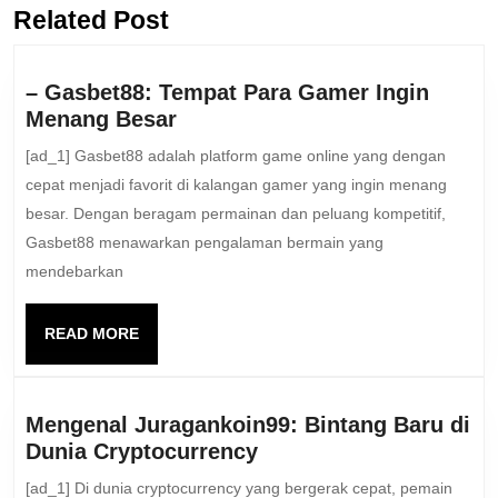
Related Post
Previous
Next
post:
post:
– Gasbet88: Tempat Para Gamer Ingin
–
Menang Besar
Gasbet88:
[ad_1] Gasbet88 adalah platform game online yang dengan
Tempat
cepat menjadi favorit di kalangan gamer yang ingin menang
Para
besar. Dengan beragam permainan dan peluang kompetitif,
Gamer
Gasbet88 menawarkan pengalaman bermain yang
Ingin
mendebarkan
Menang
Besar
READ
READ MORE
MORE
Mengenal Juragankoin99: Bintang Baru di
Mengenal
Dunia Cryptocurrency
Juragankoin99:
[ad_1] Di dunia cryptocurrency yang bergerak cepat, pemain