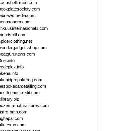
casusbelli-mod.com
bookplatesociety.com
lebnewsmedia.com
sonosonora.com
linkuusinternasional1.com
friendsroll.com
spiderclothing.net
wondergadgetsshop.com
seatgurunews.com
3net.info
codeplex.info
okena.info
akunidpropokerqq.com
bespokecardetailing.com
bestfriendscredit.com
elibrary.biz
eczema-naturalcures.com
astro-bath.com
aghapal.com
altu-expo.com