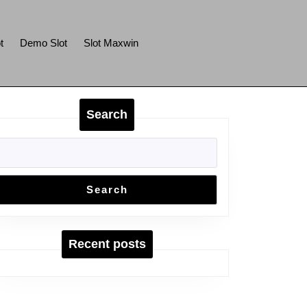
t
Demo Slot
Slot Maxwin
Search
Search
Recent posts