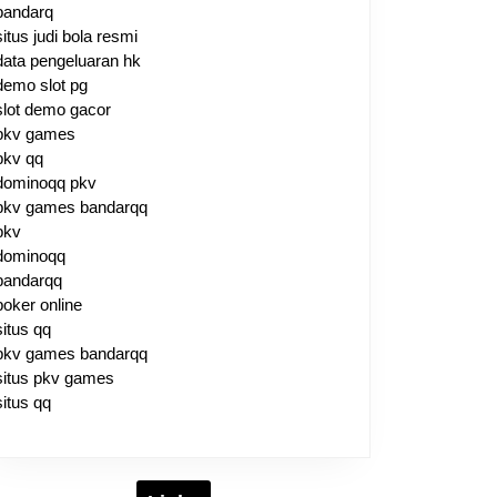
bandarq
situs judi bola resmi
data pengeluaran hk
demo slot pg
slot demo gacor
pkv games
pkv qq
dominoqq pkv
pkv games bandarqq
pkv
dominoqq
bandarqq
poker online
situs qq
pkv games bandarqq
situs pkv games
situs qq