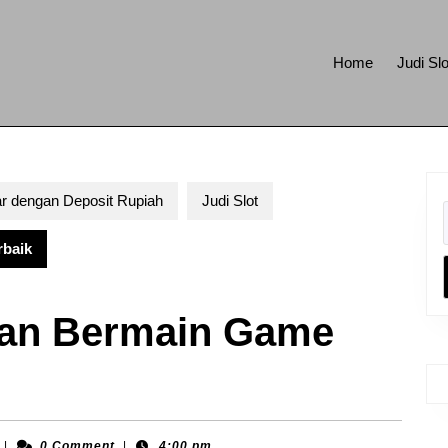
Home
Judi Slo
ar dengan Deposit Rupiah
Judi Slot
rbaik
an Bermain Game
admin@dailyplayz.com
|
0 Comment
|
4:00 pm