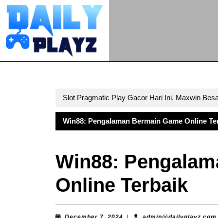
Skip
to
content
Skip
to
content
Slot Pragmatic Play Gacor Hari Ini, Maxwin Bes
Win88: Pengalaman Bermain Game Online Te
Win88: Pengalam
Online Terbaik
December
December 7, 2024
|
admin@dailyplayz.com