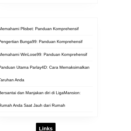
Memahami Plisbet: Panduan Komprehensif
Pengertian Bunga99: Panduan Komprehensif
Memahami WinLose99: Panduan Komprehensif
Panduan Utama Parlay4D: Cara Memaksimalkan
Taruhan Anda
Bersantai dan Manjakan diri di LigaMansion:
Rumah Anda Saat Jauh dari Rumah
Links