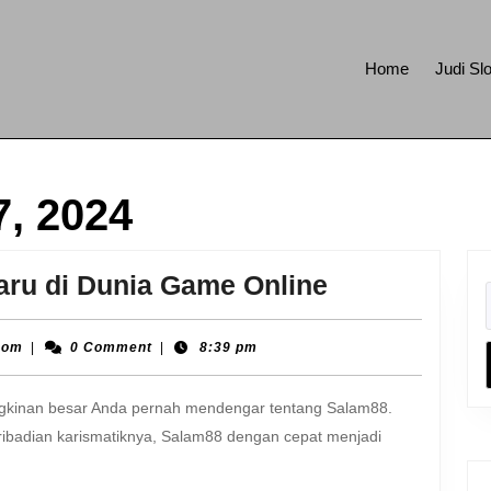
Home
Judi Slo
, 2024
Temui
aru di Dunia Game Online
Salam88:
Bintang
admin@dailyplayz.com
com
|
0 Comment
|
8:39 pm
Baru
gkinan besar Anda pernah mendengar tentang Salam88.
di
badian karismatiknya, Salam88 dengan cepat menjadi
Dunia
Game