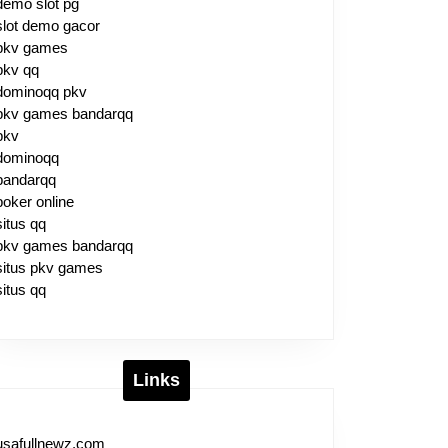
demo slot pg
slot demo gacor
pkv games
pkv qq
dominoqq pkv
pkv games bandarqq
pkv
dominoqq
bandarqq
poker online
situs qq
pkv games bandarqq
situs pkv games
situs qq
Links
usafullnewz.com