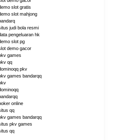
slot demo gacor
demo slot gratis
demo slot mahjong
bandarq
situs judi bola resmi
data pengeluaran hk
demo slot pg
slot demo gacor
pkv games
pkv qq
dominoqq pkv
pkv games bandarqq
pkv
dominoqq
bandarqq
poker online
situs qq
pkv games bandarqq
situs pkv games
situs qq