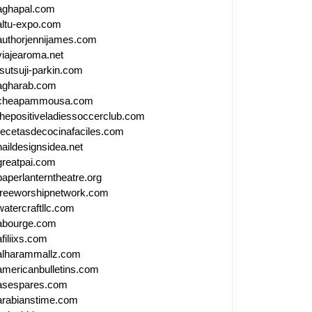
aghapal.com
altu-expo.com
authorjennijames.com
viajearoma.net
tsutsuji-parkin.com
agharab.com
cheapammousa.com
thepositiveladiessoccerclub.com
recetasdecocinafaciles.com
naildesignsidea.net
greatpai.com
paperlanterntheatre.org
freeworshipnetwork.com
watercraftllc.com
abourge.com
afiliixs.com
alharammallz.com
americanbulletins.com
asespares.com
arabianstime.com