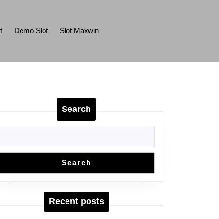
t
Demo Slot
Slot Maxwin
Search
Search
Recent posts