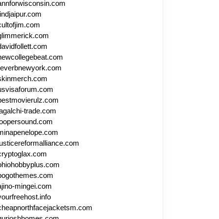
annforwisconsin.com
findjaipur.com
cultofjim.com
glimmerick.com
davidfollett.com
newcollegebeat.com
reverbnewyork.com
skinmerch.com
usvisaforum.com
bestmovierulz.com
jagalchi-trade.com
loopersound.com
minapenelope.com
justicereformalliance.com
cryptoglax.com
ohiohobbyplus.com
bogothemes.com
ajino-mingei.com
yourfreehost.info
cheapnorthfacejacketsm.com
gurjoshhomes.com